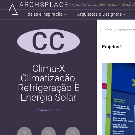
ARCHSPLACE
Arquitetura, simples assim — desde
Ideias e inspiração
Arquitetos & Designers
CC
início
instalador
Projetos
6
Clima-X
Climatização,
Refrigeração E
Energia Solar
Arapiraca
Site