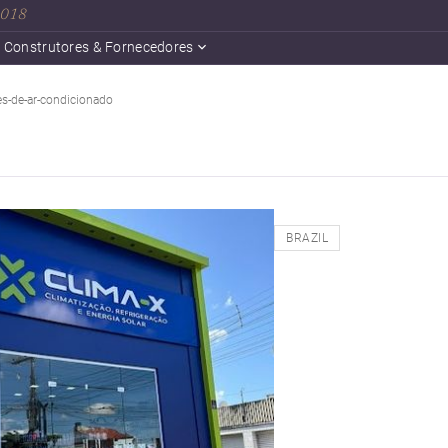
 2018
Construtores & Fornecedores
es-de-ar-condicionado
BRAZIL