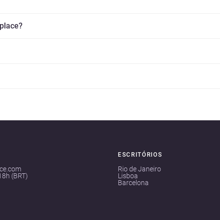
splace?
ESCRITÓRIOS
ace.com
Rio de Janeiro
18h (BRT)
Lisboa
Barcelona