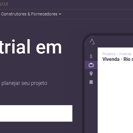
 2018
Construtores & Fornecedores
trial em
Projetos / Vivenda
Vivenda · Rio 
 planejar seu projeto