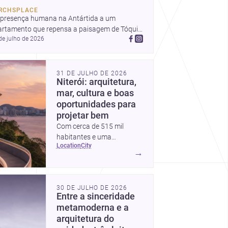
RCHSPLACE
 presença humana na Antártida a um 
artamento que repensa a paisagem de Tóquio 
de julho de 2026
ma casa em Amã integrada ao terreno. 
cubra mais inspirações, projetos e 
munidade na Archsplace.
31 DE JULHO DE 2026
Niterói: arquitetura,
mar, cultura e boas
oportunidades para
projetar bem
Com cerca de 515 mil
habitantes e uma
location
city
paisagem marcada por
→
ícones como o Museu de
Arte Contemporânea e o
Caminho Niemeyer, Niterói
30 DE JULHO DE 2026
reúne qualidade urbana,
Entre a sinceridade
vista para a Baía de
metamoderna e a
Guanabara e um mercado
arquitetura do
interessante para quem