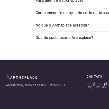
Para quem é o Archsplace?
Como encontro o arquiteto certo no Arch
No que o Archsplace acredita?
Quanto custa usar o Archsplace?
CONTATO
ARCHSPLACE
info@archspl
Arquitetura, simples assim — desde 2018
Seg–Sex · 9h–