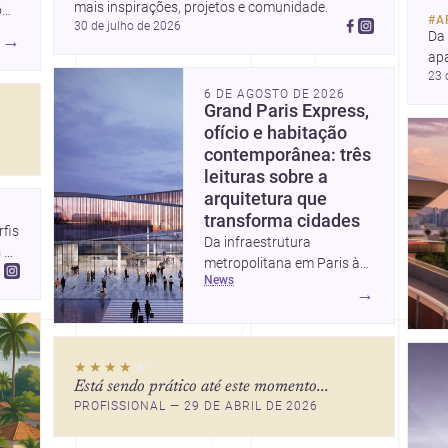
mais inspirações, projetos e comunidade.
o
#
A
30 de julho de 2026
e
Da
→
ap
23 
e u
6 DE AGOSTO DE 2026
Des
Grand Paris Express,
co
ofício e habitação
ara
contemporânea: três
leituras sobre a
arquitetura que
transforma cidades
is 
Da infraestrutura
 
metropolitana em Paris à
news
valorização do fazer
→
artesanal e à casa elevada
da Cambra Buró, estas três
histórias mostram como a
★★★★
★
arquitetura segue unindo
Está sendo prático até este momento...
escala urbana, matéria e
PROFISSIONAL — 29 DE ABRIL DE 2026
experiência doméstica. Um
panorama inspirador para