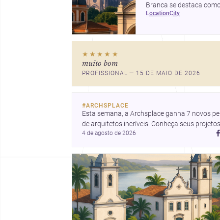
Branca se destaca com
location
city
um polo de arquitetura 
design em Alagoas,
oferecendo uma gama
diversificada de
★★★★★
profissionais e
muito bom
oportunidades únicas p
PROFISSIONAL — 15 DE MAIO DE 2026
seus projetos.
#
ARCHSPLACE
Esta semana, a Archsplace ganha 7 novos perf
de arquitetos incríveis. Conheça seus projetos
4 de agosto de 2026
recentes, inspire-se com seus trabalhos e 
descubra talentos que estão transformando 
ideias em espaços.