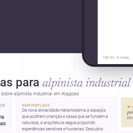
190 m² · 3 níveis
ias para
alpinista industrial
 sobre alpinista industrial em Alagoas.
025
#
ARCHSPLACE
★
Da nova sinceridade metamoderna a espaços 
pe
ra
que acolhem crianças e casas que se fundem à 
PR
natureza, a arquitetura segue propondo 
oas
experiências sensíveis e humanas. Descubra 