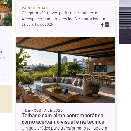
profissionais que pensam
cidade, construção e
#
ARCHSPLACE
Chegaram 11 novos perfis de arquitetos na 
projeto com sensibilidade e
Archsplace, com projetos incríveis para inspirar 
inovação.
28 de julho de 2026
você. Conheça cada perfil e descubra novas 
ideias para seus próximos projetos!
ue
uas
→
4 DE AGOSTO DE 2026
Telhado com alma contemporânea:
como acertar no visual e na técnica
Um guia prático para transformar o telhado em