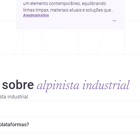
um elemento contemporâneo, equilibrando
linhas limpas, materiais atuais e soluções que
area
inspiration
valorizam a fachada e o conforto da casa.
→
 sobre
alpinista industrial
ta industrial.
 plataformas?