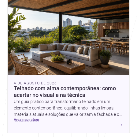
4 DE AGOSTO DE 2026
Telhado com alma contemporânea: como
acertar no visual e na técnica
Um guia prático para transformar o telhado em um
elemento contemporâneo, equilibrando linhas limpas,
materiais atuais e soluções que valorizam a fachada e o
area
inspiration
conforto da casa.
→