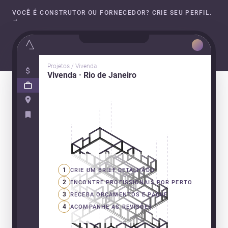
VOCÊ É CONSTRUTOR OU FORNECEDOR? CRIE SEU PERFIL.
→
Projetos / Vivenda
Vivenda · Rio de Janeiro
1
CRIE UM BRIEF DETALHADO
2
ENCONTRE PROFISSIONAIS POR PERTO
3
RECEBA ORÇAMENTOS E PAGUE
4
ACOMPANHE AS REVISÕES