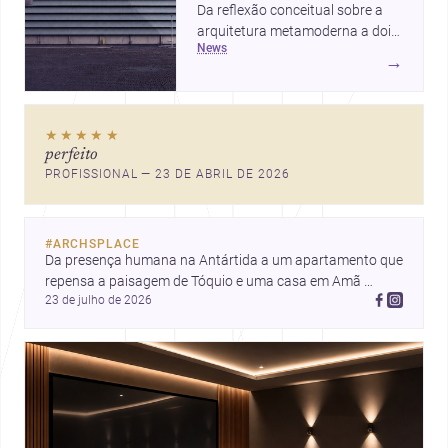
Da reflexão conceitual sobre a
arquitetura metamoderna a dois
news
projetos que colocam escala
→
humana, bem-estar e experiência
no centro, esta seleção revela
caminhos sensíveis para a
★★★★★
prática contemporânea. São
perfeito
ideias que ajudam arquitetos a
PROFISSIONAL — 23 DE ABRIL DE 2026
pensar forma, uso e emoção
com mais profundidade.
#
ARCHSPLACE
Da presença humana na Antártida a um apartamento que 
repensa a paisagem de Tóquio e uma casa em Amã 
23 de julho de 2026
integrada ao terreno. Descubra mais inspirações, projetos 
e comunidade na Archsplace.