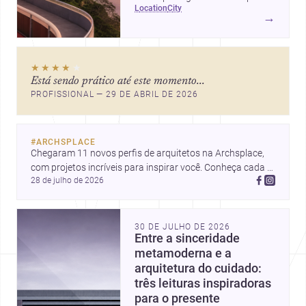
location
city
ícones como o Museu de Arte
→
Contemporânea e o Caminho
Niemeyer, Niterói reúne
qualidade urbana, vista para a
★★★★
★
Baía de Guanabara e um
Está sendo prático até este momento...
mercado interessante para quem
PROFISSIONAL — 29 DE ABRIL DE 2026
quer construir, reformar ou
decorar.
#
ARCHSPLACE
Chegaram 11 novos perfis de arquitetos na Archsplace, 
com projetos incríveis para inspirar você. Conheça cada 
28 de julho de 2026
perfil e descubra novas ideias para seus próximos 
projetos!
30 DE JULHO DE 2026
Entre a sinceridade
metamoderna e a
arquitetura do cuidado:
três leituras inspiradoras
para o presente