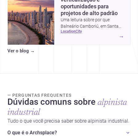
oportunidades para
projetos de alto padrão
Uma leitura sobre por que
Balneário Camboriú, em Santa
location
city
Catarina, virou referência em
→
moradia, turismo e projetos
arquitetônicos, com dados,
Ver o blog
→
tendências e profissionais locais.
— PERGUNTAS FREQUENTES
Dúvidas comuns sobre
alpinista
industrial
Tudo o que você precisa saber sobre alpinista industrial.
O que é o Archsplace?