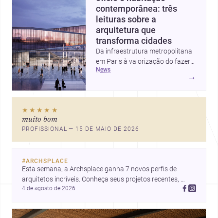
contemporânea: três
leituras sobre a
arquitetura que
transforma cidades
Da infraestrutura metropolitana
em Paris à valorização do fazer
news
artesanal e à casa elevada da
→
Cambra Buró, estas três
histórias mostram como a
arquitetura segue unindo escala
★★★★★
urbana, matéria e experiência
muito bom
doméstica. Um panorama
PROFISSIONAL — 15 DE MAIO DE 2026
inspirador para profissionais que
pensam cidade, construção e
projeto com sensibilidade e
#
ARCHSPLACE
inovação.
Esta semana, a Archsplace ganha 7 novos perfis de 
arquitetos incríveis. Conheça seus projetos recentes, 
4 de agosto de 2026
inspire-se com seus trabalhos e descubra talentos que 
estão transformando ideias em espaços.