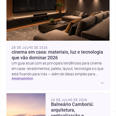
28 DE JULHO DE 2026
cinema em casa: materiais, luz e tecnologia
que vão dominar 2026
Um guia atual com as principais tendências para cinema
em casa: revestimentos, paleta, layout, tecnologia e o que
está ficando para trás — além de ideias simples para
area
inspiration
atualizar sem reforma completa.
→
24 DE JULHO DE 2026
Balneário Camboriú:
arquitetura,
verticalização e