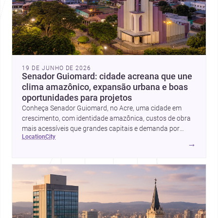
19 DE JUNHO DE 2026
Senador Guiomard: cidade acreana que une
clima amazônico, expansão urbana e boas
oportunidades para projetos
Conheça Senador Guiomard, no Acre, uma cidade em
crescimento, com identidade amazônica, custos de obra
mais acessíveis que grandes capitais e demanda por
location
city
profissionais de arquitetura, construção e interiores.
→