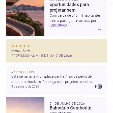
oportunidades para
projetar bem
Com cerca de 515 mil habitantes
e uma paisagem marcada por
location
city
ícones como o Museu de Arte
→
Contemporânea e o Caminho
Niemeyer, Niterói reúne
qualidade urbana, vista para a
★★★★★
Baía de Guanabara e um
muito bom
mercado interessante para quem
PROFISSIONAL — 15 DE MAIO DE 2026
quer construir, reformar ou
decorar.
#
ARCHSPLACE
Esta semana, a Archsplace ganha 7 novos perfis de 
arquitetos incríveis. Conheça seus projetos recentes, 
4 de agosto de 2026
inspire-se com seus trabalhos e descubra talentos que 
estão transformando ideias em espaços.
24 DE JULHO DE 2026
Balneário Camboriú: