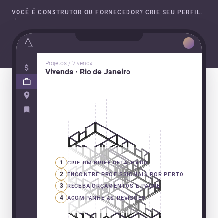
VOCÊ É CONSTRUTOR OU FORNECEDOR? CRIE SEU PERFIL.
→
Projetos / Vivenda
Vivenda · Rio de Janeiro
1
CRIE UM BRIEF DETALHADO
2
ENCONTRE PROFISSIONAIS POR PERTO
3
RECEBA ORÇAMENTOS E PAGUE
4
ACOMPANHE AS REVISÕES