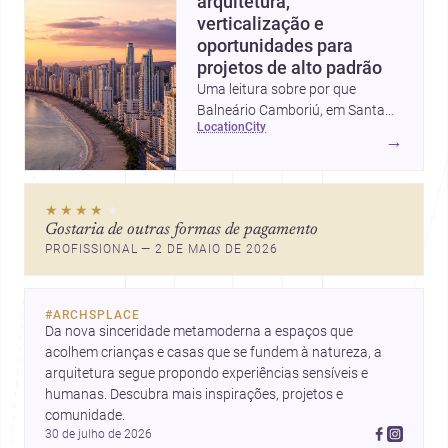
arquitetura,
verticalização e
oportunidades para
projetos de alto padrão
Uma leitura sobre por que
Balneário Camboriú, em Santa
location
city
Catarina, virou referência em
→
moradia, turismo e projetos
arquitetônicos, com dados,
tendências e profissionais locais.
★★★★
★
Gostaria de outras formas de pagamento
PROFISSIONAL — 2 DE MAIO DE 2026
#
ARCHSPLACE
Da nova sinceridade metamoderna a espaços que 
acolhem crianças e casas que se fundem à natureza, a 
arquitetura segue propondo experiências sensíveis e 
humanas. Descubra mais inspirações, projetos e 
comunidade.
30 de julho de 2026