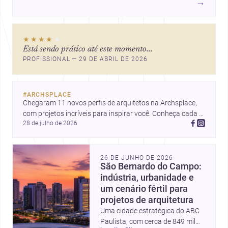
→
★★★★
★
Está sendo prático até este momento...
PROFISSIONAL — 29 DE ABRIL DE 2026
#
ARCHSPLACE
Chegaram 11 novos perfis de arquitetos na Archsplace, 
com projetos incríveis para inspirar você. Conheça cada 
28 de julho de 2026
perfil e descubra novas ideias para seus próximos 
projetos!
26 DE JUNHO DE 2026
São Bernardo do Campo:
indústria, urbanidade e
um cenário fértil para
projetos de arquitetura
Uma cidade estratégica do ABC
Paulista, com cerca de 849 mil