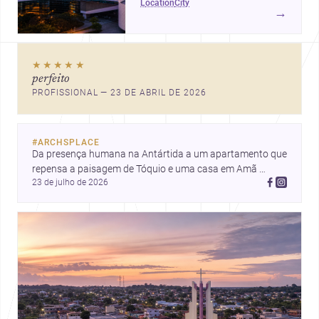
location
city
habitantes, custo de obra
→
competitivo e demanda
crescente por soluções de
arquitetura, interiores e
★★★★★
automação.
perfeito
PROFISSIONAL — 23 DE ABRIL DE 2026
#
ARCHSPLACE
Da presença humana na Antártida a um apartamento que 
repensa a paisagem de Tóquio e uma casa em Amã 
23 de julho de 2026
integrada ao terreno. Descubra mais inspirações, projetos 
e comunidade na Archsplace.