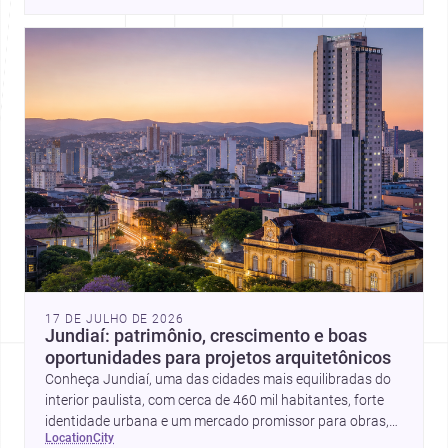
17 DE JULHO DE 2026
Jundiaí: patrimônio, crescimento e boas
oportunidades para projetos arquitetônicos
Conheça Jundiaí, uma das cidades mais equilibradas do
interior paulista, com cerca de 460 mil habitantes, forte
identidade urbana e um mercado promissor para obras,
location
city
reformas e projetos de arquitetura e design.