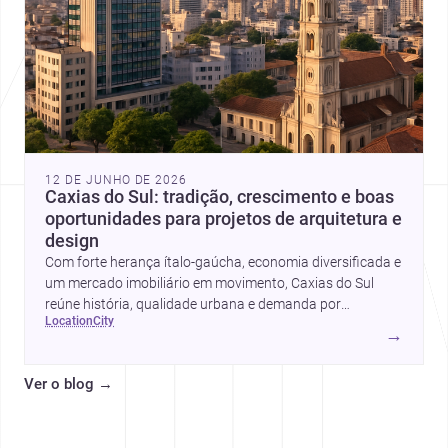
12 DE JUNHO DE 2026
Caxias do Sul: tradição, crescimento e boas
oportunidades para projetos de arquitetura e
design
Com forte herança ítalo-gaúcha, economia diversificada e
um mercado imobiliário em movimento, Caxias do Sul
reúne história, qualidade urbana e demanda por
location
city
profissionais como arquitetos, designer de interiores,
→
renderizadores 3D, marceneiros e fabricantes de móveis.
Ver o blog
→