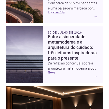
Com cerca de 515 mil habitantes
e uma paisagem marcada por
location
city
ícones como o Museu de Arte
→
Contemporânea e o Caminho
Niemeyer, Niterói reúne
qualidade urbana, vista para a
30 DE JULHO DE 2026
Baía de Guanabara e um
Entre a sinceridade
mercado interessante para quem
metamoderna e a
quer construir, reformar ou
arquitetura do cuidado:
decorar.
três leituras inspiradoras
para o presente
Da reflexão conceitual sobre a
arquitetura metamoderna a dois
news
projetos que colocam escala
→
humana, bem-estar e experiência
no centro, esta seleção revela
caminhos sensíveis para a
prática contemporânea. São
ideias que ajudam arquitetos a
pensar forma, uso e emoção