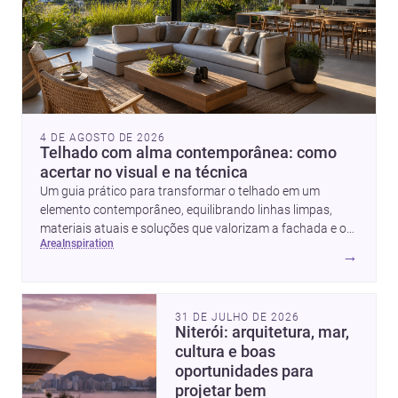
inovação.
4 DE AGOSTO DE 2026
Telhado com alma contemporânea: como
acertar no visual e na técnica
Um guia prático para transformar o telhado em um
elemento contemporâneo, equilibrando linhas limpas,
materiais atuais e soluções que valorizam a fachada e o
area
inspiration
conforto da casa.
→
31 DE JULHO DE 2026
Niterói: arquitetura, mar,
cultura e boas
oportunidades para
projetar bem