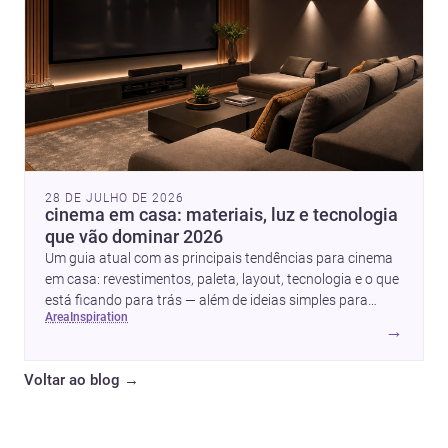
com mais profundidade.
28 DE JULHO DE 2026
cinema em casa: materiais, luz e tecnologia
que vão dominar 2026
Um guia atual com as principais tendências para cinema
em casa: revestimentos, paleta, layout, tecnologia e o que
está ficando para trás — além de ideias simples para
area
inspiration
atualizar sem reforma completa.
→
Voltar ao blog
→