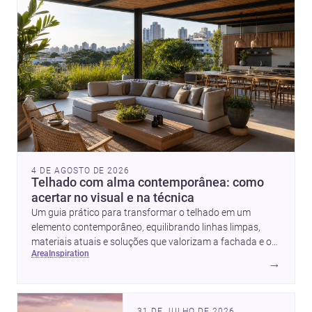
4 DE AGOSTO DE 2026
Telhado com alma contemporânea: como
acertar no visual e na técnica
Um guia prático para transformar o telhado em um
elemento contemporâneo, equilibrando linhas limpas,
materiais atuais e soluções que valorizam a fachada e o
area
inspiration
conforto da casa.
→
31 DE JULHO DE 2026