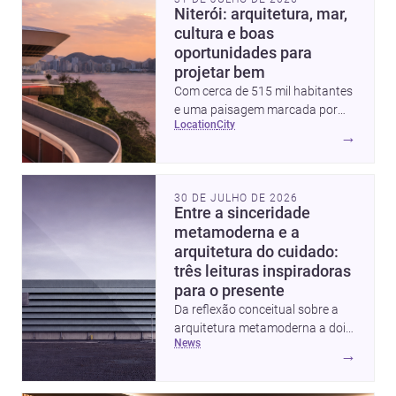
Niterói: arquitetura, mar,
cultura e boas
oportunidades para
projetar bem
Com cerca de 515 mil habitantes
e uma paisagem marcada por
location
city
ícones como o Museu de Arte
→
Contemporânea e o Caminho
Niemeyer, Niterói reúne
qualidade urbana, vista para a
30 DE JULHO DE 2026
Baía de Guanabara e um
Entre a sinceridade
mercado interessante para quem
metamoderna e a
quer construir, reformar ou
arquitetura do cuidado:
decorar.
três leituras inspiradoras
para o presente
Da reflexão conceitual sobre a
arquitetura metamoderna a dois
news
projetos que colocam escala
→
humana, bem-estar e experiência
no centro, esta seleção revela