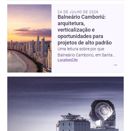
24 DE JULHO DE 2026
Balneário Camboriú:
arquitetura,
verticalização e
oportunidades para
projetos de alto padrão
Uma leitura sobre por que
Balneário Camboriú, em Santa
location
city
Catarina, virou referência em
→
moradia, turismo e projetos
arquitetônicos, com dados,
tendências e profissionais locais.