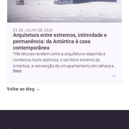
23 DE JULHO DE 2026
Arquitetura entre extremos, intimidade e
permanência: da Antártica à casa
contemporânea
Três leituras revelam como a arquitetura responde a
contextos muito distintos: o território extremo da
Antártica, a reinvenção de um apartamento em Uehara e
news
a criação de uma casa que equilibra abrigo, luz e
→
presença. Juntas, elas mostram como estratégia,
materialidade e sensibilidade espacial continuam a
Voltar ao blog
→
redefinir o projeto arquitetônico.