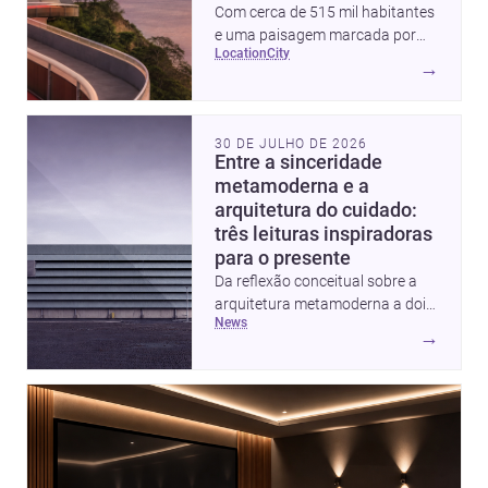
Com cerca de 515 mil habitantes
e uma paisagem marcada por
location
city
ícones como o Museu de Arte
→
Contemporânea e o Caminho
Niemeyer, Niterói reúne
qualidade urbana, vista para a
30 DE JULHO DE 2026
Baía de Guanabara e um
Entre a sinceridade
mercado interessante para quem
metamoderna e a
quer construir, reformar ou
arquitetura do cuidado:
decorar.
três leituras inspiradoras
para o presente
Da reflexão conceitual sobre a
arquitetura metamoderna a dois
news
projetos que colocam escala
→
humana, bem-estar e experiência
no centro, esta seleção revela
caminhos sensíveis para a
prática contemporânea. São
ideias que ajudam arquitetos a
pensar forma, uso e emoção
com mais profundidade.