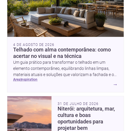
4 DE AGOSTO DE 2026
Telhado com alma contemporânea: como
acertar no visual e na técnica
Um guia prático para transformar o telhado em um
elemento contemporâneo, equilibrando linhas limpas,
materiais atuais e soluções que valorizam a fachada e o
area
inspiration
conforto da casa.
→
31 DE JULHO DE 2026
Niterói: arquitetura, mar,
cultura e boas
oportunidades para
projetar bem