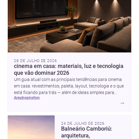
28 DE JULHO DE 2026
cinema em casa: materiais, luz e tecnologia
que vão dominar 2026
Um guia atual com as principais tendências para cinema
em casa: revestimentos, paleta, layout, tecnologia e o que
está ficando para trás — além de ideias simples para
area
inspiration
atualizar sem reforma completa.
→
24 DE JULHO DE 2026
Balneário Camboriú:
arquitetura,