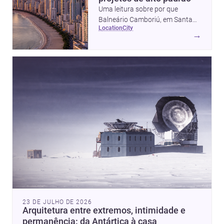
Uma leitura sobre por que
Balneário Camboriú, em Santa
location
city
Catarina, virou referência em
→
moradia, turismo e projetos
arquitetônicos, com dados,
tendências e profissionais locais.
23 DE JULHO DE 2026
Arquitetura entre extremos, intimidade e
permanência: da Antártica à casa