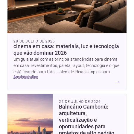
28 DE JULHO DE 2026
cinema em casa: materiais, luz e tecnologia
que vão dominar 2026
Um guia atual com as principais tendências para cinema
em casa: revestimentos, paleta, layout, tecnologia e o que
está ficando para trás — além de ideias simples para
area
inspiration
atualizar sem reforma completa.
→
24 DE JULHO DE 2026
Balneário Camboriú:
arquitetura,
verticalização e
oportunidades para
projetos de alto padrão