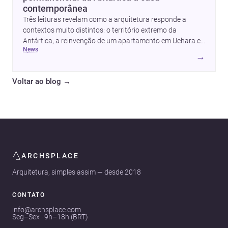
contemporânea
Três leituras revelam como a arquitetura responde a
contextos muito distintos: o território extremo da
Antártica, a reinvenção de um apartamento em Uehara e
news
a criação de uma casa que equilibra abrigo, luz e
→
presença. Juntas, elas mostram como estratégia,
materialidade e sensibilidade espacial continuam a
Voltar ao blog
→
redefinir o projeto arquitetônico.
ARCHSPLACE
Arquitetura, simples assim — desde 2018
CONTATO
info@archsplace.com
Seg–Sex · 9h–18h (BRT)