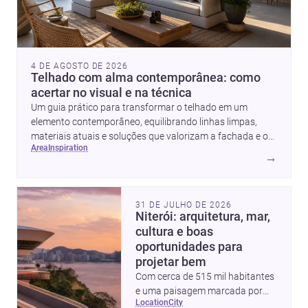
4 DE AGOSTO DE 2026
Telhado com alma contemporânea: como
acertar no visual e na técnica
Um guia prático para transformar o telhado em um
elemento contemporâneo, equilibrando linhas limpas,
materiais atuais e soluções que valorizam a fachada e o
area
inspiration
conforto da casa.
→
31 DE JULHO DE 2026
Niterói: arquitetura, mar,
cultura e boas
oportunidades para
projetar bem
Com cerca de 515 mil habitantes
e uma paisagem marcada por
location
city
ícones como o Museu de Arte