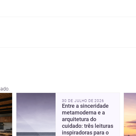
lado.
interessante para quem
30 DE JULHO DE 2026
quer construir, reformar ou
Entre a sinceridade
decorar.
metamoderna e a
arquitetura do
cuidado: três leituras
inspiradoras para o