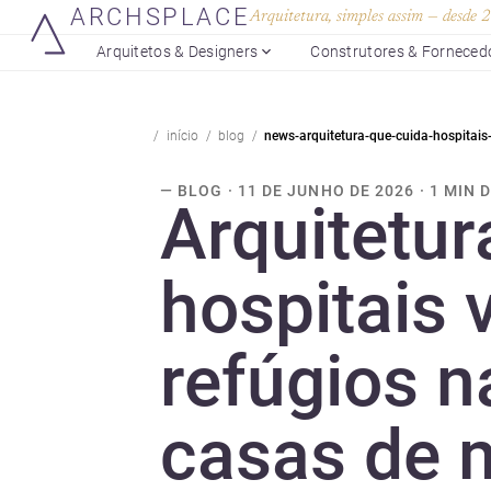
ARCHSPLACE
Arquitetura, simples assim — desde
Arquitetos & Designers
Construtores & Forneced
início
blog
news-arquitetura-que-cuida-hospitais-
— BLOG · 11 DE JUNHO DE 2026 · 1 MIN 
Arquitetur
hospitais v
refúgios 
casas de 