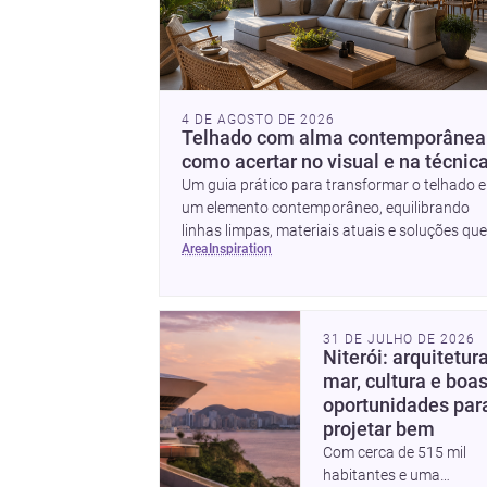
4 DE AGOSTO DE 2026
Telhado com alma contemporânea
como acertar no visual e na técnic
Um guia prático para transformar o telhado 
um elemento contemporâneo, equilibrando
linhas limpas, materiais atuais e soluções que
area
inspiration
valorizam a fachada e o conforto da casa.
31 DE JULHO DE 2026
Niterói: arquitetura
mar, cultura e boa
oportunidades par
projetar bem
Com cerca de 515 mil
habitantes e uma