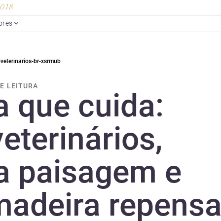
 2018
ores
veterinarios-br-xsrmub
DE LEITURA
a que cuida:
eterinários,
na paisagem e
madeira repens