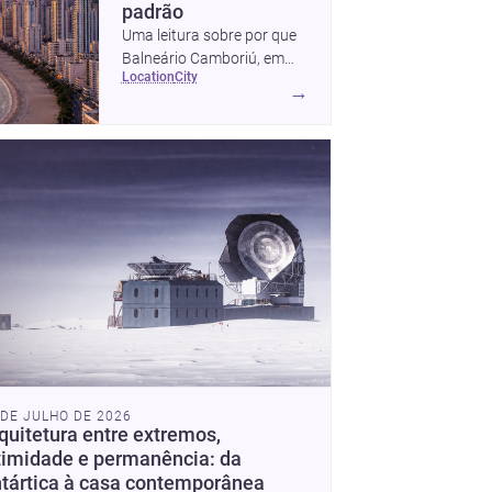
padrão
Uma leitura sobre por que
Balneário Camboriú, em
location
city
Santa Catarina, virou
→
referência em moradia,
turismo e projetos
arquitetônicos, com dados,
tendências e profissionais
locais.
 DE JULHO DE 2026
quitetura entre extremos,
timidade e permanência: da
tártica à casa contemporânea