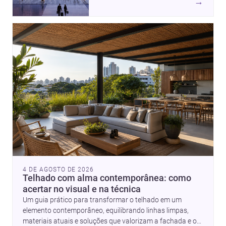
→
Cambra Buró, estas três
histórias mostram como a
arquitetura segue unindo escala
urbana, matéria e experiência
doméstica. Um panorama
inspirador para profissionais que
pensam cidade, construção e
projeto com sensibilidade e
inovação.
4 DE AGOSTO DE 2026
Telhado com alma contemporânea: como
acertar no visual e na técnica
Um guia prático para transformar o telhado em um
elemento contemporâneo, equilibrando linhas limpas,
materiais atuais e soluções que valorizam a fachada e o