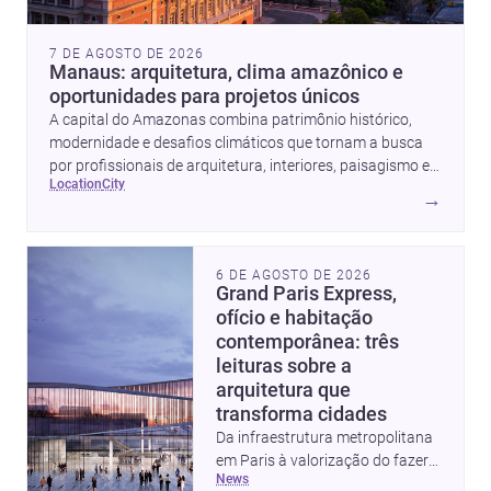
7 DE AGOSTO DE 2026
Manaus: arquitetura, clima amazônico e
oportunidades para projetos únicos
A capital do Amazonas combina patrimônio histórico,
modernidade e desafios climáticos que tornam a busca
por profissionais de arquitetura, interiores, paisagismo e
location
city
obras ainda mais estratégica.
→
6 DE AGOSTO DE 2026
Grand Paris Express,
ofício e habitação
contemporânea: três
leituras sobre a
arquitetura que
transforma cidades
Da infraestrutura metropolitana
em Paris à valorização do fazer
news
artesanal e à casa elevada da