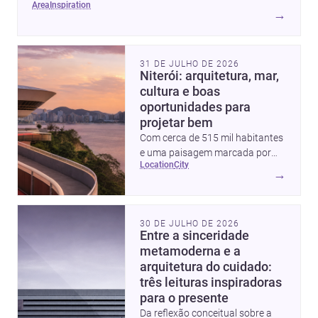
area
inspiration
conforto da casa.
→
31 DE JULHO DE 2026
Niterói: arquitetura, mar,
cultura e boas
oportunidades para
projetar bem
Com cerca de 515 mil habitantes
e uma paisagem marcada por
location
city
ícones como o Museu de Arte
→
Contemporânea e o Caminho
Niemeyer, Niterói reúne
qualidade urbana, vista para a
30 DE JULHO DE 2026
Baía de Guanabara e um
Entre a sinceridade
mercado interessante para quem
metamoderna e a
quer construir, reformar ou
arquitetura do cuidado:
decorar.
três leituras inspiradoras
para o presente
Da reflexão conceitual sobre a