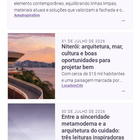
elemento contemporâneo, equilibrando linhas limpas,
materiais atuais e soluções que valorizam a fachada e o
area
inspiration
conforto da casa.
→
31 DE JULHO DE 2026
Niterói: arquitetura, mar,
cultura e boas
oportunidades para
projetar bem
Com cerca de 515 mil habitantes
e uma paisagem marcada por
location
city
ícones como o Museu de Arte
→
Contemporânea e o Caminho
Niemeyer, Niterói reúne
qualidade urbana, vista para a
30 DE JULHO DE 2026
Baía de Guanabara e um
Entre a sinceridade
mercado interessante para quem
metamoderna e a
quer construir, reformar ou
arquitetura do cuidado:
decorar.
três leituras inspiradoras