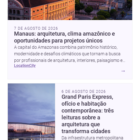
7 DE AGOSTO DE 2026
Manaus: arquitetura, clima amazônico e
oportunidades para projetos únicos
A capital do Amazonas combina patrimônio histórico,
modernidade e desafios climáticos que tornam a busca
por profissionais de arquitetura, interiores, paisagismo e
location
city
obras ainda mais estratégica.
→
6 DE AGOSTO DE 2026
Grand Paris Express,
ofício e habitação
contemporânea: três
leituras sobre a
arquitetura que
transforma cidades
Da infraestrutura metropolitana