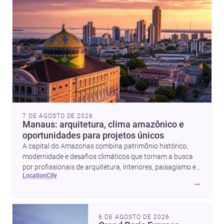
7 DE AGOSTO DE 2026
Manaus: arquitetura, clima amazônico e
oportunidades para projetos únicos
A capital do Amazonas combina patrimônio histórico,
modernidade e desafios climáticos que tornam a busca
por profissionais de arquitetura, interiores, paisagismo e
location
city
obras ainda mais estratégica.
→
6 DE AGOSTO DE 2026