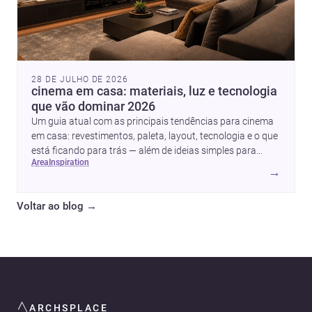
28 DE JULHO DE 2026
cinema em casa: materiais, luz e tecnologia
que vão dominar 2026
Um guia atual com as principais tendências para cinema
em casa: revestimentos, paleta, layout, tecnologia e o que
está ficando para trás — além de ideias simples para
area
inspiration
atualizar sem reforma completa.
→
Voltar ao blog
→
ARCHSPLACE