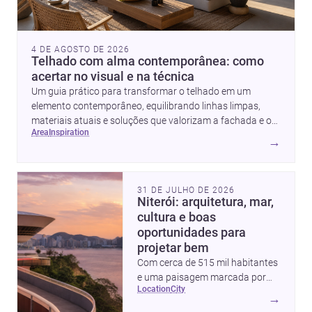
4 DE AGOSTO DE 2026
Telhado com alma contemporânea: como
acertar no visual e na técnica
Um guia prático para transformar o telhado em um
elemento contemporâneo, equilibrando linhas limpas,
materiais atuais e soluções que valorizam a fachada e o
area
inspiration
conforto da casa.
→
31 DE JULHO DE 2026
Niterói: arquitetura, mar,
cultura e boas
oportunidades para
projetar bem
Com cerca de 515 mil habitantes
e uma paisagem marcada por
location
city
ícones como o Museu de Arte
→
Contemporânea e o Caminho