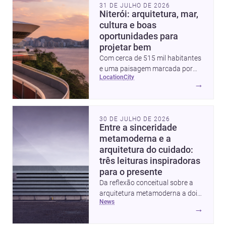
31 DE JULHO DE 2026
Niterói: arquitetura, mar,
cultura e boas
oportunidades para
projetar bem
Com cerca de 515 mil habitantes
e uma paisagem marcada por
location
city
ícones como o Museu de Arte
→
Contemporânea e o Caminho
Niemeyer, Niterói reúne
qualidade urbana, vista para a
30 DE JULHO DE 2026
Baía de Guanabara e um
Entre a sinceridade
mercado interessante para quem
metamoderna e a
quer construir, reformar ou
arquitetura do cuidado:
decorar.
três leituras inspiradoras
para o presente
Da reflexão conceitual sobre a
arquitetura metamoderna a dois
news
projetos que colocam escala
→
humana, bem-estar e experiência
no centro, esta seleção revela