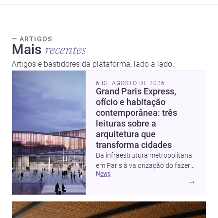
— ARTIGOS
Mais
recentes
Artigos e bastidores da plataforma, lado a lado.
6 DE AGOSTO DE 2026
Grand Paris Express,
ofício e habitação
contemporânea: três
leituras sobre a
arquitetura que
transforma cidades
Da infraestrutura metropolitana
em Paris à valorização do fazer
news
artesanal e à casa elevada da
→
Cambra Buró, estas três
histórias mostram como a
arquitetura segue unindo escala
urbana, matéria e experiência