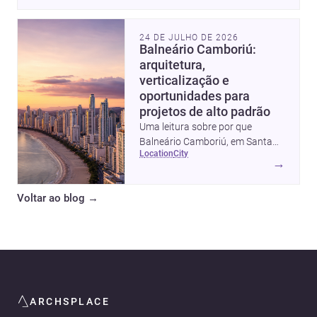
24 DE JULHO DE 2026
Balneário Camboriú:
arquitetura,
verticalização e
oportunidades para
projetos de alto padrão
Uma leitura sobre por que
Balneário Camboriú, em Santa
location
city
Catarina, virou referência em
→
moradia, turismo e projetos
arquitetônicos, com dados,
Voltar ao blog
→
tendências e profissionais locais.
ARCHSPLACE