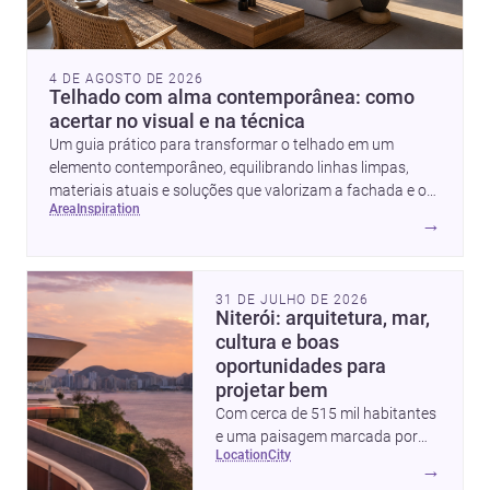
4 DE AGOSTO DE 2026
Telhado com alma contemporânea: como
acertar no visual e na técnica
Um guia prático para transformar o telhado em um
elemento contemporâneo, equilibrando linhas limpas,
materiais atuais e soluções que valorizam a fachada e o
area
inspiration
conforto da casa.
→
31 DE JULHO DE 2026
Niterói: arquitetura, mar,
cultura e boas
oportunidades para
projetar bem
Com cerca de 515 mil habitantes
e uma paisagem marcada por
location
city
ícones como o Museu de Arte
→
Contemporânea e o Caminho