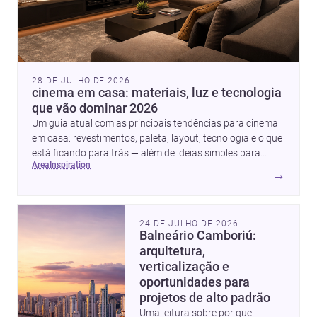
28 DE JULHO DE 2026
cinema em casa: materiais, luz e tecnologia
que vão dominar 2026
Um guia atual com as principais tendências para cinema
em casa: revestimentos, paleta, layout, tecnologia e o que
está ficando para trás — além de ideias simples para
area
inspiration
atualizar sem reforma completa.
→
24 DE JULHO DE 2026
Balneário Camboriú:
arquitetura,
verticalização e
oportunidades para
projetos de alto padrão
Uma leitura sobre por que