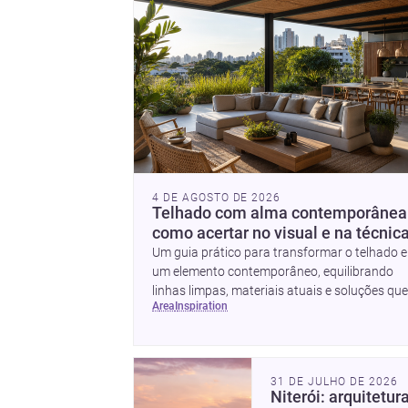
4 DE AGOSTO DE 2026
Telhado com alma contemporânea
como acertar no visual e na técnic
Um guia prático para transformar o telhado 
um elemento contemporâneo, equilibrando
linhas limpas, materiais atuais e soluções que
area
inspiration
valorizam a fachada e o conforto da casa.
31 DE JULHO DE 2026
Niterói: arquitetura