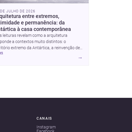
 DE JULHO DE 2026
quitetura entre extremos,
timidade e permanência: da
tártica à casa contemporânea
s leituras revelam como a arquitetura
ponde a contextos muito distintos: o
ritório extremo da Antártica, a reinvenção de
ws
 apartamento em Uehara e a criação de uma
→
a que equilibra abrigo, luz e presença.
tas, elas mostram como estratégia,
erialidade e sensibilidade espacial
tinuam a redefinir o projeto arquitetônico.
CANAIS
Instagram
Facebook