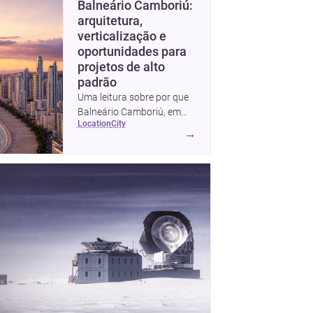
Balneário Camboriú:
arquitetura,
verticalização e
oportunidades para
projetos de alto
padrão
Uma leitura sobre por que
Balneário Camboriú, em
location
city
Santa Catarina, virou
→
referência em moradia,
turismo e projetos
arquitetônicos, com dados,
tendências e profissionais
locais.