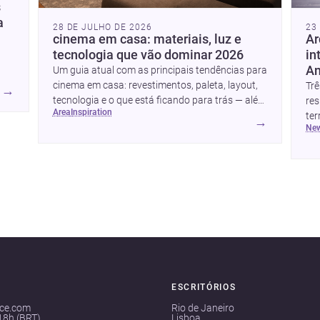
s
a
28 DE JULHO DE 2026
23
cinema em casa: materiais, luz e
Ar
tecnologia que vão dominar 2026
in
An
Um guia atual com as principais tendências para
cinema em casa: revestimentos, paleta, layout,
Trê
→
e
tecnologia e o que está ficando para trás — além
res
area
inspiration
o
de ideias simples para atualizar sem reforma
ter
→
ói
ne
completa.
um
cas
Jun
do
mat
con
ESCRITÓRIOS
ace.com
Rio de Janeiro
18h (BRT)
Lisboa