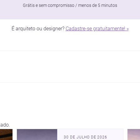
Grátis e sem compromisso / menos de 5 minutos
É arquiteto ou designer?
Cadastre-se gratuitamente! »
lado.
interessante para quem
30 DE JULHO DE 2026
quer construir, reformar ou