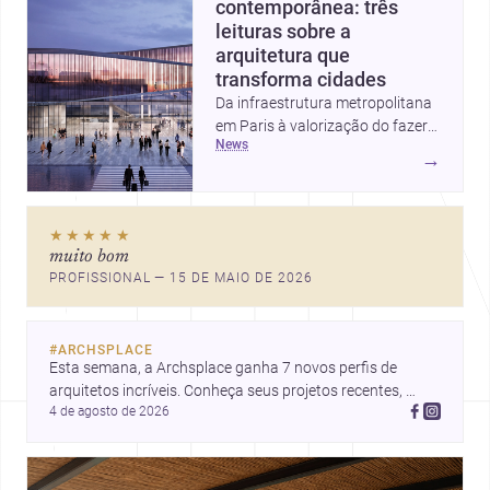
contemporânea: três
leituras sobre a
arquitetura que
transforma cidades
Da infraestrutura metropolitana
em Paris à valorização do fazer
news
artesanal e à casa elevada da
→
Cambra Buró, estas três
histórias mostram como a
arquitetura segue unindo escala
★★★★★
urbana, matéria e experiência
muito bom
doméstica. Um panorama
PROFISSIONAL — 15 DE MAIO DE 2026
inspirador para profissionais que
pensam cidade, construção e
projeto com sensibilidade e
#
ARCHSPLACE
inovação.
Esta semana, a Archsplace ganha 7 novos perfis de 
arquitetos incríveis. Conheça seus projetos recentes, 
4 de agosto de 2026
inspire-se com seus trabalhos e descubra talentos que 
estão transformando ideias em espaços.