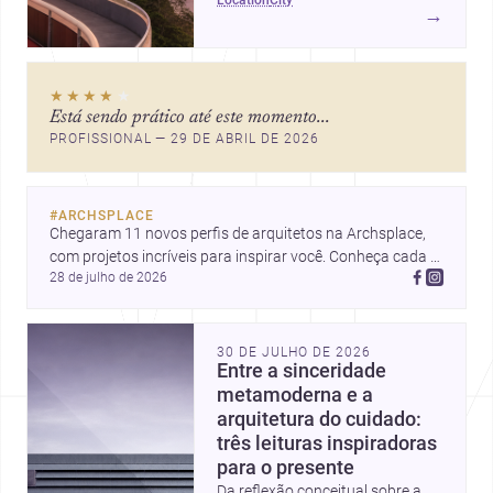
ícones como o Museu de Arte
→
Contemporânea e o Caminho
Niemeyer, Niterói reúne
qualidade urbana, vista para a
★★★★
★
Baía de Guanabara e um
Está sendo prático até este momento...
mercado interessante para quem
PROFISSIONAL — 29 DE ABRIL DE 2026
quer construir, reformar ou
decorar.
#
ARCHSPLACE
Chegaram 11 novos perfis de arquitetos na Archsplace, 
com projetos incríveis para inspirar você. Conheça cada 
28 de julho de 2026
perfil e descubra novas ideias para seus próximos 
projetos!
30 DE JULHO DE 2026
Entre a sinceridade
metamoderna e a
arquitetura do cuidado:
três leituras inspiradoras
para o presente
Da reflexão conceitual sobre a