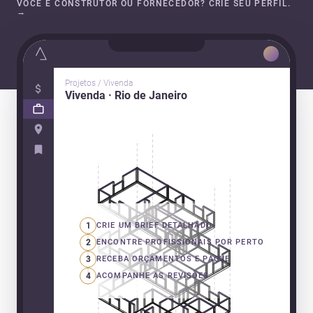
VOCÊ É CONSTRUTOR OU FORNECEDOR? CRIE SEU PERFIL.
→
Projetos / Vivenda
Vivenda · Rio de Janeiro
1
CRIE UM BRIEF DETALHADO
2
ENCONTRE PROFISSIONAIS POR PERTO
3
RECEBA ORÇAMENTOS E PAGUE
4
ACOMPANHE AS REVISÕES