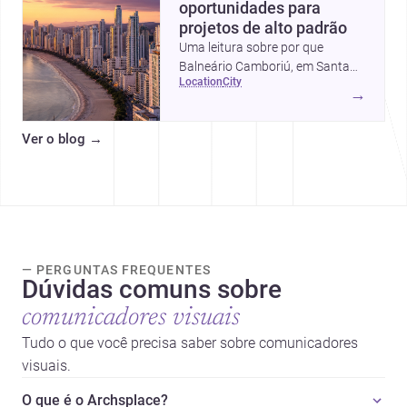
oportunidades para
projetos de alto padrão
Uma leitura sobre por que
Balneário Camboriú, em Santa
location
city
Catarina, virou referência em
→
moradia, turismo e projetos
arquitetônicos, com dados,
Ver o blog
→
tendências e profissionais locais.
— PERGUNTAS FREQUENTES
Dúvidas comuns sobre
comunicadores visuais
Tudo o que você precisa saber sobre comunicadores
visuais.
O que é o Archsplace?