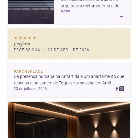
arquitetura metamoderna a dois
news
projetos que colocam escala
→
humana, bem-estar e experiência
no centro, esta seleção revela
caminhos sensíveis para a
★★★★★
prática contemporânea. São
perfeito
ideias que ajudam arquitetos a
PROFISSIONAL — 23 DE ABRIL DE 2026
pensar forma, uso e emoção
com mais profundidade.
#
ARCHSPLACE
Da presença humana na Antártida a um apartamento que 
repensa a paisagem de Tóquio e uma casa em Amã 
23 de julho de 2026
integrada ao terreno. Descubra mais inspirações, projetos 
e comunidade na Archsplace.