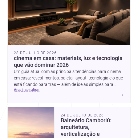
28 DE JULHO DE 2026
cinema em casa: materiais, luz e tecnologia
que vão dominar 2026
Um guia atual com as principais tendências para cinema
em casa: revestimentos, paleta, layout, tecnologia e o que
está ficando para trás — além de ideias simples para
area
inspiration
atualizar sem reforma completa.
→
24 DE JULHO DE 2026
Balneário Camboriú:
arquitetura,
verticalização e