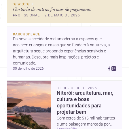
★★★★
★
Gostaria de outras formas de pagamento
PROFISSIONAL — 2 DE MAIO DE 2026
#
ARCHSPLACE
Da nova sinceridade metamoderna a espaços que 
acolhem crianças e casas que se fundem à natureza, a 
arquitetura segue propondo experiências sensíveis e 
humanas. Descubra mais inspirações, projetos e 
comunidade.
30 de julho de 2026
31 DE JULHO DE 2026
Niterói: arquitetura, mar,
cultura e boas
oportunidades para
projetar bem
Com cerca de 515 mil habitantes
e uma paisagem marcada por
location
city