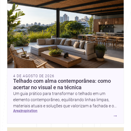
4 DE AGOSTO DE 2026
Telhado com alma contemporânea: como
acertar no visual e na técnica
Um guia prático para transformar o telhado em um
elemento contemporâneo, equilibrando linhas limpas,
materiais atuais e soluções que valorizam a fachada e o
area
inspiration
conforto da casa.
→