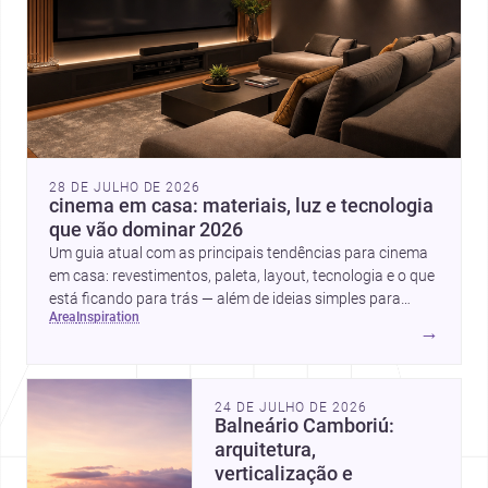
28 DE JULHO DE 2026
cinema em casa: materiais, luz e tecnologia
que vão dominar 2026
Um guia atual com as principais tendências para cinema
em casa: revestimentos, paleta, layout, tecnologia e o que
está ficando para trás — além de ideias simples para
area
inspiration
atualizar sem reforma completa.
→
24 DE JULHO DE 2026
Balneário Camboriú:
arquitetura,
verticalização e