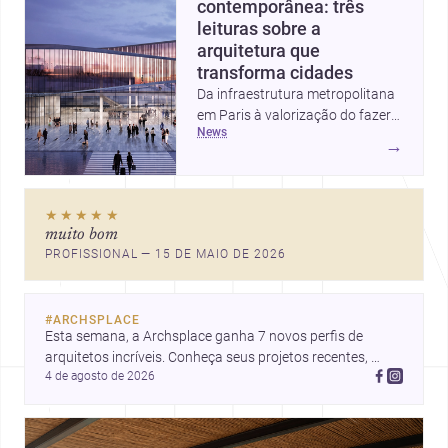
contemporânea: três
leituras sobre a
arquitetura que
transforma cidades
Da infraestrutura metropolitana
em Paris à valorização do fazer
news
artesanal e à casa elevada da
→
Cambra Buró, estas três
histórias mostram como a
arquitetura segue unindo escala
★★★★★
urbana, matéria e experiência
muito bom
doméstica. Um panorama
PROFISSIONAL — 15 DE MAIO DE 2026
inspirador para profissionais que
pensam cidade, construção e
projeto com sensibilidade e
#
ARCHSPLACE
inovação.
Esta semana, a Archsplace ganha 7 novos perfis de 
arquitetos incríveis. Conheça seus projetos recentes, 
4 de agosto de 2026
inspire-se com seus trabalhos e descubra talentos que 
estão transformando ideias em espaços.