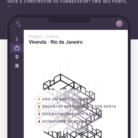
VOCÊ É CONSTRUTOR OU FORNECEDOR? CRIE SEU PERFIL.
→
Projetos / Vivenda
Vivenda · Rio de Janeiro
1
CRIE UM BRIEF DETALHADO
2
ENCONTRE PROFISSIONAIS POR PERTO
3
RECEBA ORÇAMENTOS E PAGUE
4
ACOMPANHE AS REVISÕES