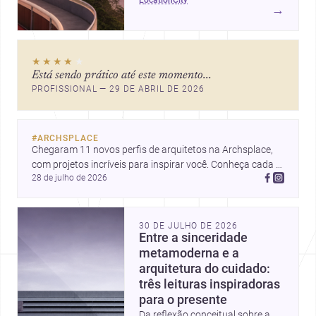
ícones como o Museu de Arte
→
Contemporânea e o Caminho
Niemeyer, Niterói reúne
qualidade urbana, vista para a
★★★★
★
Baía de Guanabara e um
Está sendo prático até este momento...
mercado interessante para quem
PROFISSIONAL — 29 DE ABRIL DE 2026
quer construir, reformar ou
decorar.
#
ARCHSPLACE
Chegaram 11 novos perfis de arquitetos na Archsplace, 
com projetos incríveis para inspirar você. Conheça cada 
28 de julho de 2026
perfil e descubra novas ideias para seus próximos 
projetos!
30 DE JULHO DE 2026
Entre a sinceridade
metamoderna e a
arquitetura do cuidado:
três leituras inspiradoras
para o presente
Da reflexão conceitual sobre a