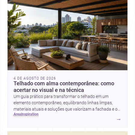
4 DE AGOSTO DE 2026
Telhado com alma contemporânea: como
acertar no visual e na técnica
Um guia prático para transformar o telhado em um
elemento contemporâneo, equilibrando linhas limpas,
materiais atuais e soluções que valorizam a fachada e o
area
inspiration
conforto da casa.
→