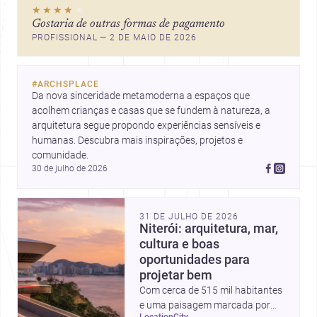
★★★★
★
Gostaria de outras formas de pagamento
PROFISSIONAL — 2 DE MAIO DE 2026
#
ARCHSPLACE
Da nova sinceridade metamoderna a espaços que 
acolhem crianças e casas que se fundem à natureza, a 
arquitetura segue propondo experiências sensíveis e 
humanas. Descubra mais inspirações, projetos e 
comunidade.
30 de julho de 2026
31 DE JULHO DE 2026
Niterói: arquitetura, mar,
cultura e boas
oportunidades para
projetar bem
Com cerca de 515 mil habitantes
e uma paisagem marcada por
location
city