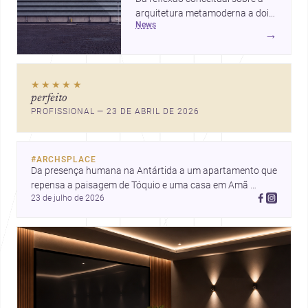
arquitetura metamoderna a dois
news
projetos que colocam escala
→
humana, bem-estar e experiência
no centro, esta seleção revela
caminhos sensíveis para a
★★★★★
prática contemporânea. São
perfeito
ideias que ajudam arquitetos a
PROFISSIONAL — 23 DE ABRIL DE 2026
pensar forma, uso e emoção
com mais profundidade.
#
ARCHSPLACE
Da presença humana na Antártida a um apartamento que 
repensa a paisagem de Tóquio e uma casa em Amã 
23 de julho de 2026
integrada ao terreno. Descubra mais inspirações, projetos 
e comunidade na Archsplace.