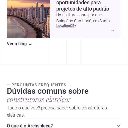
oportunidades para
projetos de alto padrão
Uma leitura sobre por que
Balneário Camboriú, em Santa
location
city
Catarina, virou referência em
→
moradia, turismo e projetos
arquitetônicos, com dados,
Ver o blog
→
tendências e profissionais locais.
— PERGUNTAS FREQUENTES
Dúvidas comuns sobre
construtoras eletricas
Tudo o que você precisa saber sobre construtoras
eletricas.
O que é o Archsplace?