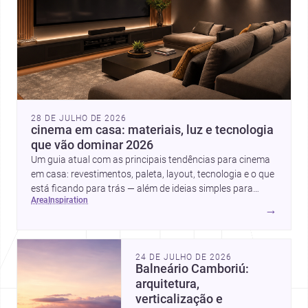
28 DE JULHO DE 2026
cinema em casa: materiais, luz e tecnologia
que vão dominar 2026
Um guia atual com as principais tendências para cinema
em casa: revestimentos, paleta, layout, tecnologia e o que
está ficando para trás — além de ideias simples para
area
inspiration
atualizar sem reforma completa.
→
24 DE JULHO DE 2026
Balneário Camboriú:
arquitetura,
verticalização e