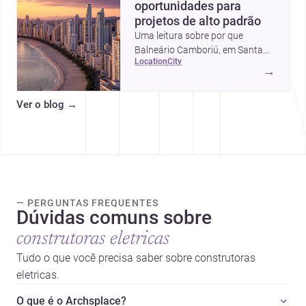
oportunidades para
projetos de alto padrão
Uma leitura sobre por que
Balneário Camboriú, em Santa
location
city
Catarina, virou referência em
→
moradia, turismo e projetos
arquitetônicos, com dados,
Ver o blog
→
tendências e profissionais locais.
— PERGUNTAS FREQUENTES
Dúvidas comuns sobre
construtoras eletricas
Tudo o que você precisa saber sobre construtoras
eletricas.
O que é o Archsplace?