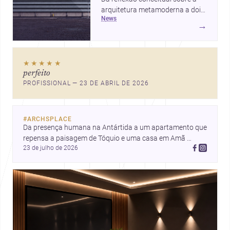
arquitetura metamoderna a dois
news
projetos que colocam escala
→
humana, bem-estar e experiência
no centro, esta seleção revela
caminhos sensíveis para a
★★★★★
prática contemporânea. São
perfeito
ideias que ajudam arquitetos a
PROFISSIONAL — 23 DE ABRIL DE 2026
pensar forma, uso e emoção
com mais profundidade.
#
ARCHSPLACE
Da presença humana na Antártida a um apartamento que 
repensa a paisagem de Tóquio e uma casa em Amã 
23 de julho de 2026
integrada ao terreno. Descubra mais inspirações, projetos 
e comunidade na Archsplace.