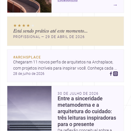
ícones como o Museu de Arte
→
Contemporânea e o Caminho
Niemeyer, Niterói reúne
qualidade urbana, vista para a
★★★★
★
Baía de Guanabara e um
Está sendo prático até este momento...
mercado interessante para quem
PROFISSIONAL — 29 DE ABRIL DE 2026
quer construir, reformar ou
decorar.
#
ARCHSPLACE
Chegaram 11 novos perfis de arquitetos na Archsplace, 
com projetos incríveis para inspirar você. Conheça cada 
28 de julho de 2026
perfil e descubra novas ideias para seus próximos 
projetos!
30 DE JULHO DE 2026
Entre a sinceridade
metamoderna e a
arquitetura do cuidado:
três leituras inspiradoras
para o presente
Da reflexão conceitual sobre a