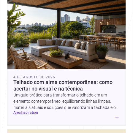
4 DE AGOSTO DE 2026
Telhado com alma contemporânea: como
acertar no visual e na técnica
Um guia prático para transformar o telhado em um
elemento contemporâneo, equilibrando linhas limpas,
materiais atuais e soluções que valorizam a fachada e o
area
inspiration
conforto da casa.
→