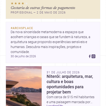
★★★★
★
Gostaria de outras formas de pagamento
PROFISSIONAL — 2 DE MAIO DE 2026
#
ARCHSPLACE
Da nova sinceridade metamoderna a espaços que 
acolhem crianças e casas que se fundem à natureza, a 
arquitetura segue propondo experiências sensíveis e 
humanas. Descubra mais inspirações, projetos e 
comunidade.
30 de julho de 2026
31 DE JULHO DE 2026
Niterói: arquitetura, mar,
cultura e boas
oportunidades para
projetar bem
Com cerca de 515 mil habitantes
e uma paisagem marcada por
location
city