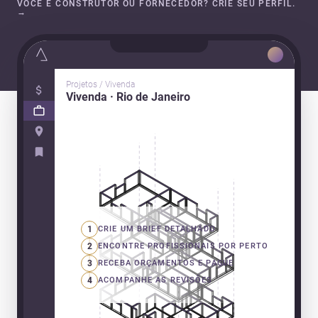
VOCÊ É CONSTRUTOR OU FORNECEDOR? CRIE SEU PERFIL.
→
Projetos / Vivenda
Vivenda · Rio de Janeiro
1
CRIE UM BRIEF DETALHADO
2
ENCONTRE PROFISSIONAIS POR PERTO
3
RECEBA ORÇAMENTOS E PAGUE
4
ACOMPANHE AS REVISÕES