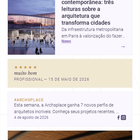
contemporânea: três
leituras sobre a
arquitetura que
transforma cidades
Da infraestrutura metropolitana
em Paris à valorização do fazer
news
artesanal e à casa elevada da
→
Cambra Buró, estas três
histórias mostram como a
arquitetura segue unindo escala
★★★★★
urbana, matéria e experiência
muito bom
doméstica. Um panorama
PROFISSIONAL — 15 DE MAIO DE 2026
inspirador para profissionais que
pensam cidade, construção e
projeto com sensibilidade e
#
ARCHSPLACE
inovação.
Esta semana, a Archsplace ganha 7 novos perfis de 
arquitetos incríveis. Conheça seus projetos recentes, 
4 de agosto de 2026
inspire-se com seus trabalhos e descubra talentos que 
estão transformando ideias em espaços.