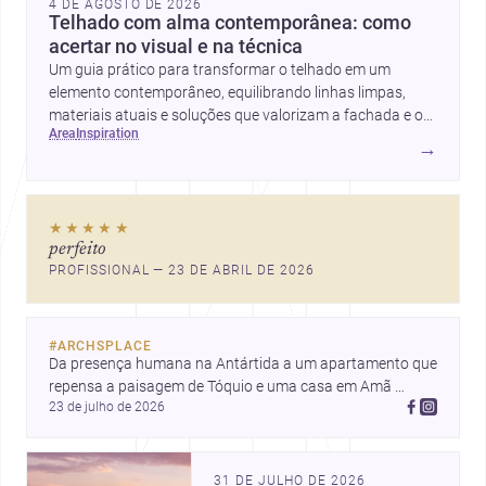
4 DE AGOSTO DE 2026
Telhado com alma contemporânea: como
acertar no visual e na técnica
Um guia prático para transformar o telhado em um
elemento contemporâneo, equilibrando linhas limpas,
materiais atuais e soluções que valorizam a fachada e o
area
inspiration
conforto da casa.
→
★★★★★
perfeito
PROFISSIONAL — 23 DE ABRIL DE 2026
#
ARCHSPLACE
Da presença humana na Antártida a um apartamento que 
repensa a paisagem de Tóquio e uma casa em Amã 
23 de julho de 2026
integrada ao terreno. Descubra mais inspirações, projetos 
e comunidade na Archsplace.
31 DE JULHO DE 2026