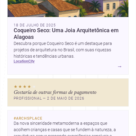
18 DE JULHO DE 2025
Coqueiro Seco: Uma Joia Arquitetônica em
Alagoas
Descubra porque Coqueiro Seco é um destaque para
projetos de arquitetura no Brasil, com suas riquezas
históricas e tendências urbanas.
location
city
→
★★★★
★
Gostaria de outras formas de pagamento
PROFISSIONAL — 2 DE MAIO DE 2026
#
ARCHSPLACE
Da nova sinceridade metamoderna a espaços que 
acolhem crianças e casas que se fundem à natureza, a 