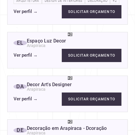
renderizações e transformo desenhos em…
ARQUITETURA
DESIGN DE INTERIORES
DECORAÇÃO
+2
Ver perfil
→
SOLICITAR ORÇAMENTO
+2
Espaço Luz Decor
EL
Arapiraca
Ver perfil
→
SOLICITAR ORÇAMENTO
+2
Decor Art's Designer
DA
Arapiraca
Ver perfil
→
SOLICITAR ORÇAMENTO
+2
Decoração em Arapiraca - Dcoração
DE
Arapiraca