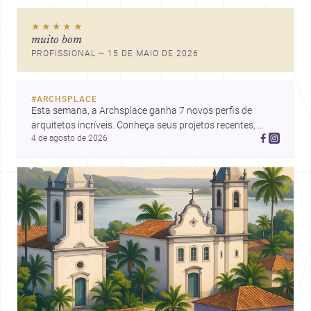
diversificada de profissionais e
oportunidades únicas para seus
★★★★★
projetos.
muito bom
PROFISSIONAL — 15 DE MAIO DE 2026
#
ARCHSPLACE
Esta semana, a Archsplace ganha 7 novos perfis de 
arquitetos incríveis. Conheça seus projetos recentes, 
4 de agosto de 2026
inspire-se com seus trabalhos e descubra talentos que 
estão transformando ideias em espaços.