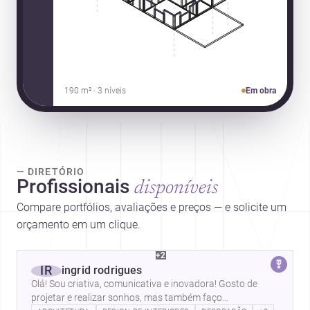
190 m² · 3 níveis
Em obra
— DIRETÓRIO
Profissionais
disponíveis
Compare portfólios, avaliações e preços — e solicite um
orçamento em um clique.
+2
IR
ingrid rodrigues
Olá! Sou criativa, comunicativa e inovadora! Gosto de
projetar e realizar sonhos, mas também faço