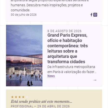
arquitetura segue propondo experiências sensíveis e 
humanas. Descubra mais inspirações, projetos e 
comunidade.
30 de julho de 2026
6 DE AGOSTO DE 2026
Grand Paris Express,
ofício e habitação
contemporânea: três
leituras sobre a
arquitetura que
transforma cidades
Da infraestrutura metropolitana
em Paris à valorização do fazer
news
artesanal e à casa elevada da
→
Cambra Buró, estas três
histórias mostram como a
arquitetura segue unindo escala
★★★★
★
urbana, matéria e experiência
Está sendo prático até este momento...
doméstica. Um panorama
PROFISSIONAL — 29 DE ABRIL DE 2026
inspirador para profissionais que