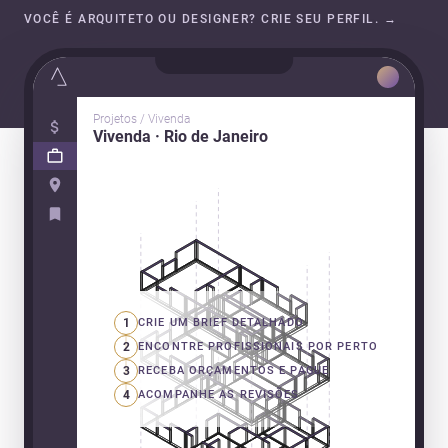
VOCÊ É ARQUITETO OU DESIGNER? CRIE SEU PERFIL.
→
Projetos / Vivenda
Vivenda · Rio de Janeiro
1
CRIE UM BRIEF DETALHADO
2
ENCONTRE PROFISSIONAIS POR PERTO
3
RECEBA ORÇAMENTOS E PAGUE
4
ACOMPANHE AS REVISÕES