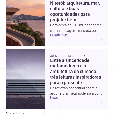
Niterói: arquitetura, mar,
cultura e boas
oportunidades para
projetar bem
Com cerca de 515 mil habitantes
e uma paisagem marcada por
location
city
ícones como o Museu de Arte
→
Contemporânea e o Caminho
Niemeyer, Niterói reúne
qualidade urbana, vista para a
30 DE JULHO DE 2026
Baía de Guanabara e um
Entre a sinceridade
mercado interessante para quem
metamoderna e a
quer construir, reformar ou
arquitetura do cuidado:
decorar.
três leituras inspiradoras
para o presente
Da reflexão conceitual sobre a
arquitetura metamoderna a dois
news
projetos que colocam escala
→
humana, bem-estar e experiência
no centro, esta seleção revela
Ver o blog
→