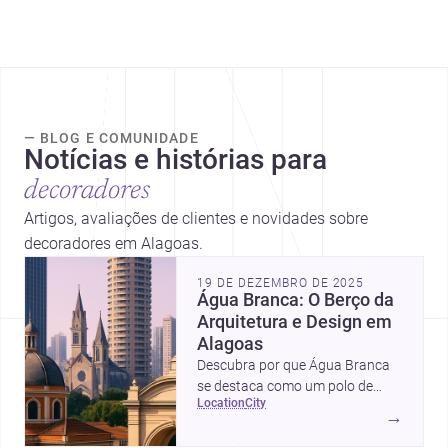
— BLOG E COMUNIDADE
Notícias e histórias para
decoradores
Artigos, avaliações de clientes e novidades sobre
decoradores em Alagoas.
19 DE DEZEMBRO DE 2025
Água Branca: O Berço da
Arquitetura e Design em
Alagoas
Descubra por que Água Branca
se destaca como um polo de
location
city
arquitetura e design em Alagoas,
→
oferecendo uma gama