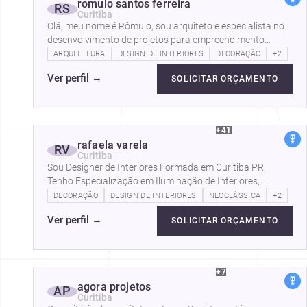
romulo santos ferreira
RS
Curitiba
Olá, meu nome é Rômulo, sou arquiteto e especialista no
desenvolvimento de projetos para empreendimento
imobiliários, como imagens hiper…
ARQUITETURA
DESIGN DE INTERIORES
DECORAÇÃO
+2
Ver perfil
→
SOLICITAR ORÇAMENTO
+41
rafaela varela
RV
Curitiba
Sou Designer de Interiores Formada em Curitiba PR.
Tenho Especialização em Iluminação de Interiores,
Decoração de Ambientes, Cor Aplicada…
DECORAÇÃO
DESIGN DE INTERIORES
NEOCLÁSSICA
+2
Ver perfil
→
SOLICITAR ORÇAMENTO
+7
agora projetos
AP
Curitiba