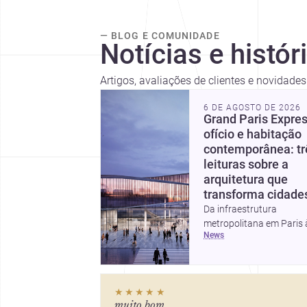
— BLOG E COMUNIDADE
Notícias e histór
Artigos, avaliações de clientes e novidad
6 DE AGOSTO DE 2026
Grand Paris Expres
ofício e habitação
contemporânea: tr
leituras sobre a
arquitetura que
transforma cidade
Da infraestrutura
metropolitana em Paris 
news
valorização do fazer
artesanal e à casa elev
da Cambra Buró, estas t
histórias mostram como
★★★★★
arquitetura segue unind
muito bom