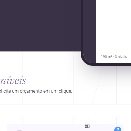
190 m² · 3 níveis
níveis
solicite um orçamento em um clique.
+1