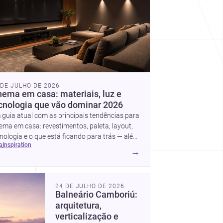
 DE JULHO DE 2026
nema em casa: materiais, luz e
cnologia que vão dominar 2026
guia atual com as principais tendências para
ema em casa: revestimentos, paleta, layout,
nologia e o que está ficando para trás — além
ea
inspiration
ideias simples para atualizar sem reforma
→
mpleta.
24 DE JULHO DE 2026
Balneário Camboriú:
arquitetura,
verticalização e