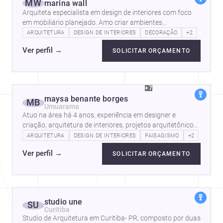
MW
marina wall
Arquiteta especialista em design de interiores com foco
em mobiliário planejado. Amo criar ambientes
aconchegantes e que sejam práticos e…
ARQUITETURA
DESIGN DE INTERIORES
DECORAÇÃO
+2
Ver perfil
→
SOLICITAR ORÇAMENTO
+7
maysa benante borges
MB
Umuarama
Atuo na área há 4 anos, experiência em designer e
criação, arquitetura de interiores, projetos arquitetônicos
comerciais, residenciais e…
ARQUITETURA
DESIGN DE INTERIORES
PAISAGISMO
+2
Ver perfil
→
SOLICITAR ORÇAMENTO
studio une
SU
Curitiba
Studio de Arquitetura em Curitiba- PR, composto por duas