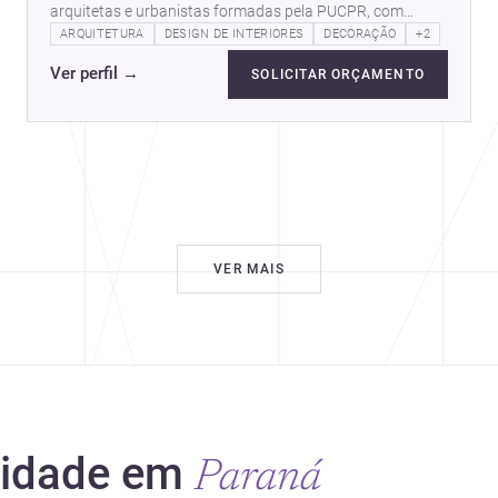
arquitetas e urbanistas formadas pela PUCPR, com
experiência nas áreas de projetos…
ARQUITETURA
DESIGN DE INTERIORES
DECORAÇÃO
+2
Ver perfil
→
SOLICITAR ORÇAMENTO
VER MAIS
cidade em
Paraná