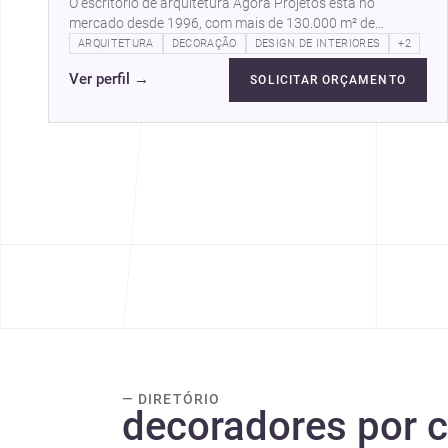
O escritório de arquitetura Agora Projetos está no
mercado desde 1996, com mais de 130.000 m² de
projetos entregues em todo o…
ARQUITETURA
DECORAÇÃO
DESIGN DE INTERIORES
+2
Ver perfil
→
SOLICITAR ORÇAMENTO
— DIRETÓRIO
decoradores por 