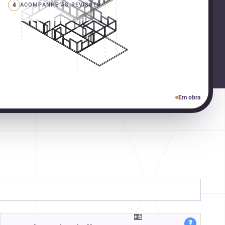
4
ACOMPANHE AS REVISÕES
Em obra
+6