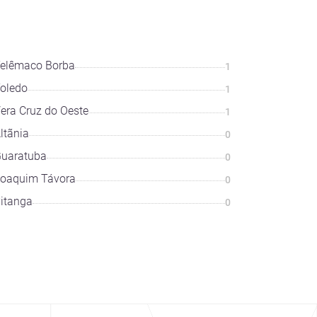
elêmaco Borba
1
oledo
1
era Cruz do Oeste
1
ltãnia
0
uaratuba
0
oaquim Távora
0
itanga
0