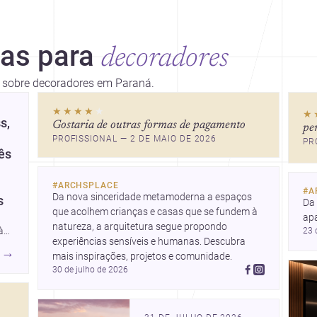
ias para
decoradores
es sobre decoradores em Paraná.
★★★★
★
★
s,
Gostaria de outras formas de pagamento
pe
PROFISSIONAL — 2 DE MAIO DE 2026
PR
ês
#
ARCHSPLACE
#
A
Da nova sinceridade metamoderna a espaços 
s
Da
que acolhem crianças e casas que se fundem à 
ap
natureza, a arquitetura segue propondo 
à
23 
e u
experiências sensíveis e humanas. Descubra 
Des
→
mais inspirações, projetos e comunidade.
ada
co
30 de julho de 2026
rês
 a
o