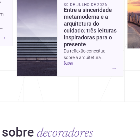
:
30 DE JULHO DE 2026
a
Entre a sinceridade
em
metamoderna e a
arquitetura do
cuidado: três leituras
→
inspiradoras para o
presente
Da reflexão conceitual
sobre a arquitetura
news
metamoderna a dois
→
projetos que colocam
 sobre
decoradores