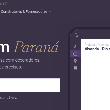
 2018
Construtores & Fornecedores
em
Paraná
Projetos / Vivenda
Vivenda · Rio 
se com decoradores.
os precisas.
EMPORÂNEA