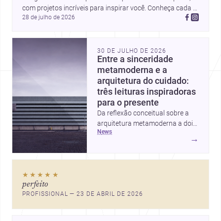
com projetos incríveis para inspirar você. Conheça cada 
28 de julho de 2026
perfil e descubra novas ideias para seus próximos 
projetos!
30 DE JULHO DE 2026
Entre a sinceridade
metamoderna e a
arquitetura do cuidado:
três leituras inspiradoras
para o presente
Da reflexão conceitual sobre a
arquitetura metamoderna a dois
news
projetos que colocam escala
→
humana, bem-estar e experiência
no centro, esta seleção revela
caminhos sensíveis para a
★★★★★
prática contemporânea. São
perfeito
ideias que ajudam arquitetos a
PROFISSIONAL — 23 DE ABRIL DE 2026
pensar forma, uso e emoção
com mais profundidade.