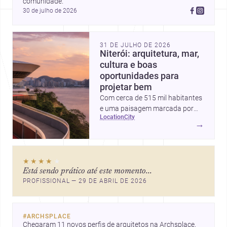
comunidade.
30 de julho de 2026
31 DE JULHO DE 2026
Niterói: arquitetura, mar,
cultura e boas
oportunidades para
projetar bem
Com cerca de 515 mil habitantes
e uma paisagem marcada por
location
city
ícones como o Museu de Arte
→
Contemporânea e o Caminho
Niemeyer, Niterói reúne
qualidade urbana, vista para a
★★★★
★
Baía de Guanabara e um
Está sendo prático até este momento...
mercado interessante para quem
PROFISSIONAL — 29 DE ABRIL DE 2026
quer construir, reformar ou
decorar.
#
ARCHSPLACE
Chegaram 11 novos perfis de arquitetos na Archsplace, 