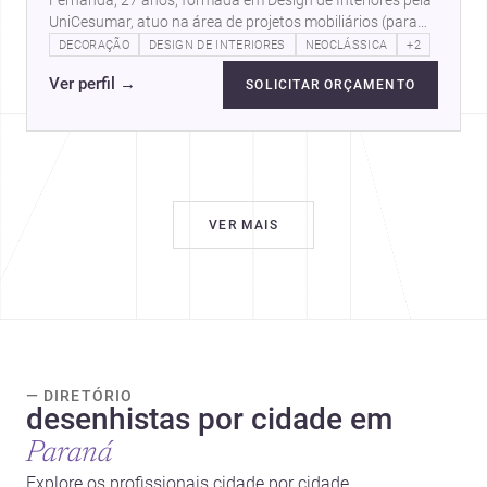
Fernanda, 27 anos, formada em Design de Interiores pela
UniCesumar, atuo na área de projetos mobiliários (para
marcenarias) há 09 anos.…
DECORAÇÃO
DESIGN DE INTERIORES
NEOCLÁSSICA
+2
Ver perfil
→
SOLICITAR ORÇAMENTO
VER MAIS
— DIRETÓRIO
desenhistas por cidade em
Paraná
Explore os profissionais cidade por cidade.