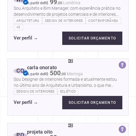
99
·
Londrina
A partir de
R$
,
00
Sou Arquiteto e Bim Manager, com experiência prática no
desenvolvimento de projetos comerciais e de interiores,
elaboração de maquetes…
ARQUITETURA
DESIGN DE INTERIORES
CONTEMPORÂNEA
+2
Ver perfil
→
SOLICITAR ORÇAMENTO
+2
carla onorato
CO
500
·
Maringa
A partir de
R$
,
00
Sou Designer de Interiores formada e atualmente estou
no último ano de Arquitetura e Urbanismo, o que me
proporciona uma visão completa…
DESIGN DE INTERIORES
ECLÉTICO
Ver perfil
→
SOLICITAR ORÇAMENTO
+2
projeta oito
PO