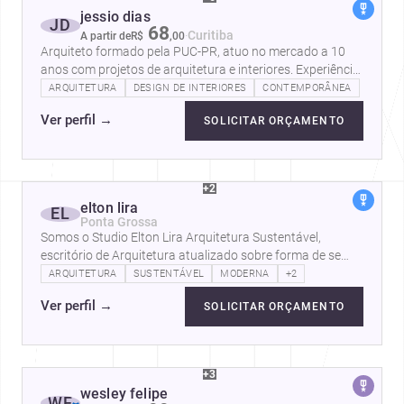
jessio dias
JD
68
·
Curitiba
A partir de
R$
,
00
Arquiteto formado pela PUC-PR, atuo no mercado a 10
anos com projetos de arquitetura e interiores. Experiência
em concepções de projetos e…
ARQUITETURA
DESIGN DE INTERIORES
CONTEMPORÂNEA
Ver perfil
→
SOLICITAR ORÇAMENTO
+2
elton lira
EL
Ponta Grossa
Somos o Studio Elton Lira Arquitetura Sustentável,
escritório de Arquitetura atualizado sobre forma de se
construir, novos formatos,…
ARQUITETURA
SUSTENTÁVEL
MODERNA
+2
Ver perfil
→
SOLICITAR ORÇAMENTO
+3
wesley felipe
WF