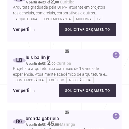
32
·
Curitiba
A partir de
R$
,
00
Arquiteta graduada pela UFPR, atuante em projetos
residenciais, comerciais, corporativos e outros.
Experiência na coordenação de projetos…
ARQUITETURA
CONTEMPORÂNEA
MODERNA
+2
Ver perfil
→
SOLICITAR ORÇAMENTO
+7
luis ballin jr
LB
2
·
Curitiba
A partir de
R$
,
00
Projetista arquitetônico com mais de 15 anos de
experiência. Atualmente acadêmico de arquitetura e
urbanismo no Paraná, elaboro projetos…
CONTEMPORÂNEA
ECLÉTICO
NEOCLÁSSICA
Ver perfil
→
SOLICITAR ORÇAMENTO
+2
brenda gabriela
BG
45
·
Maringa
A partir de
R$
,
00