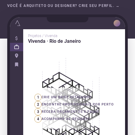
VOCÊ É ARQUITETO OU DESIGNER? CRIE SEU PERFIL.
→
Projetos / Vivenda
Vivenda · Rio de Janeiro
1
CRIE UM BRIEF DETALHADO
2
ENCONTRE PROFISSIONAIS POR PERTO
3
RECEBA ORÇAMENTOS E PAGUE
4
ACOMPANHE AS REVISÕES