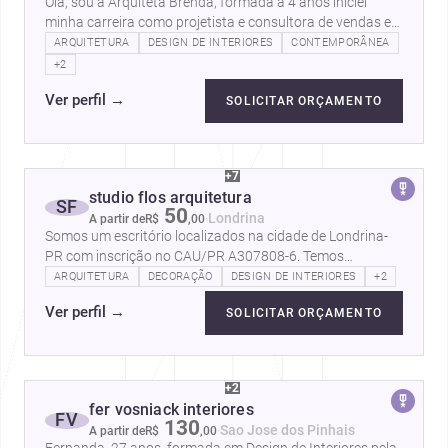
Olá, sou a Arquiteta Brenda, formada a 4 anos iniciei
minha carreira como projetista e consultora de vendas em
uma loja de mobiliário de…
ARQUITETURA
DESIGN DE INTERIORES
CONTEMPORÂNEA
+2
Ver perfil
→
SOLICITAR ORÇAMENTO
+7
studio flos arquitetura
SF
50
·
Londrina
A partir de
R$
,
00
Somos um escritório localizados na cidade de Londrina-
PR com inscrição no CAU/PR A307808-6. Temos
experiência com acompanhamento e execução…
ARQUITETURA
DECORAÇÃO
DESIGN DE INTERIORES
+2
Ver perfil
→
SOLICITAR ORÇAMENTO
+2
fer vosniack interiores
FV
130
·
Sao Jose dos Pinhais
A partir de
R$
,
00