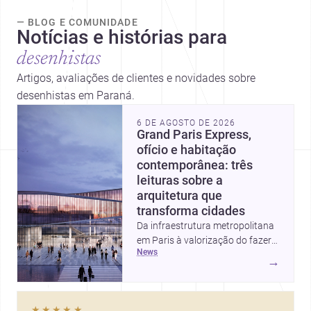
— BLOG E COMUNIDADE
Notícias e histórias para
desenhistas
Artigos, avaliações de clientes e novidades sobre
desenhistas em Paraná.
6 DE AGOSTO DE 2026
Grand Paris Express,
ofício e habitação
contemporânea: três
leituras sobre a
arquitetura que
transforma cidades
Da infraestrutura metropolitana
em Paris à valorização do fazer
news
artesanal e à casa elevada da
→
Cambra Buró, estas três
histórias mostram como a
arquitetura segue unindo escala
★★★★★