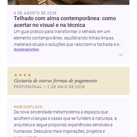
4 DE AGOSTO DE 2026
Telhado com alma contemporânea: como
acertar no visual e na técnica
Um guia prático para transformar o telhado em um
elemento contemporâneo, equilibrando linhas limpas,
materiais atuais e soluções que valorizam a fachada e o
area
inspiration
conforto da casa.
→
★★★★
★
Gostaria de outras formas de pagamento
PROFISSIONAL — 2 DE MAIO DE 2026
#
ARCHSPLACE
Da nova sinceridade metamoderna a espaços que 
acolhem crianças e casas que se fundem à natureza, a 
arquitetura segue propondo experiências sensíveis e 
humanas. Descubra mais inspirações, projetos e 