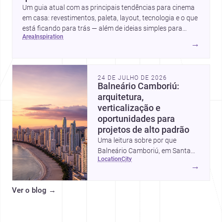
Um guia atual com as principais tendências para cinema
em casa: revestimentos, paleta, layout, tecnologia e o que
está ficando para trás — além de ideias simples para
area
inspiration
atualizar sem reforma completa.
→
24 DE JULHO DE 2026
Balneário Camboriú:
arquitetura,
verticalização e
oportunidades para
projetos de alto padrão
Uma leitura sobre por que
Balneário Camboriú, em Santa
location
city
Catarina, virou referência em
→
moradia, turismo e projetos
arquitetônicos, com dados,
Ver o blog
→
tendências e profissionais locais.