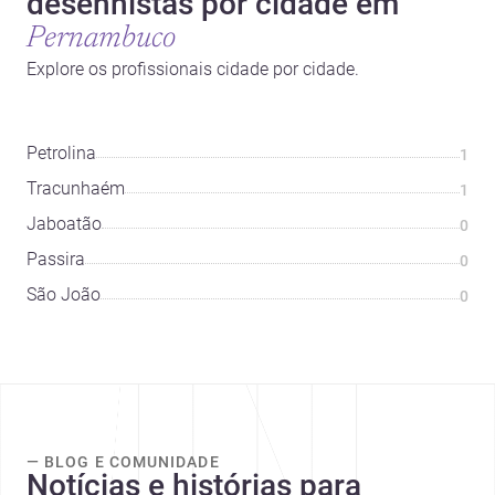
desenhistas por cidade em
Pernambuco
Explore os profissionais cidade por cidade.
Petrolina
1
Tracunhaém
1
Jaboatão
0
Passira
0
São João
0
— BLOG E COMUNIDADE
Notícias e histórias para