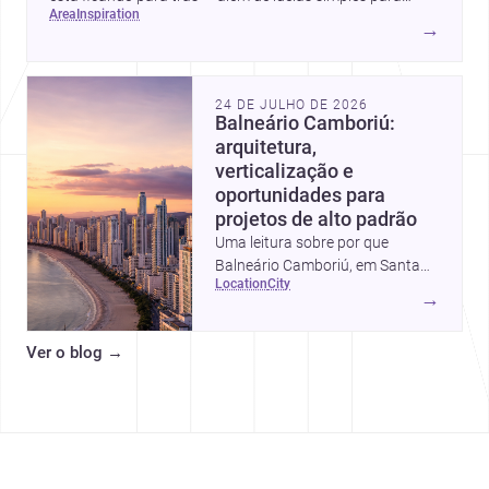
area
inspiration
atualizar sem reforma completa.
→
24 DE JULHO DE 2026
Balneário Camboriú:
arquitetura,
verticalização e
oportunidades para
projetos de alto padrão
Uma leitura sobre por que
Balneário Camboriú, em Santa
location
city
Catarina, virou referência em
→
moradia, turismo e projetos
arquitetônicos, com dados,
Ver o blog
→
tendências e profissionais locais.