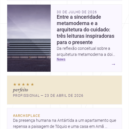
30 DE JULHO DE 2026
Entre a sinceridade
metamoderna e a
arquitetura do cuidado:
três leituras inspiradoras
para o presente
Da reflexão conceitual sobre a
arquitetura metamoderna a dois
news
projetos que colocam escala
→
humana, bem-estar e experiência
no centro, esta seleção revela
caminhos sensíveis para a
★★★★★
prática contemporânea. São
perfeito
ideias que ajudam arquitetos a
PROFISSIONAL — 23 DE ABRIL DE 2026
pensar forma, uso e emoção
com mais profundidade.
#
ARCHSPLACE
Da presença humana na Antártida a um apartamento que 
repensa a paisagem de Tóquio e uma casa em Amã 