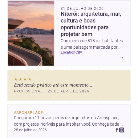
31 DE JULHO DE 2026
Niterói: arquitetura, mar,
cultura e boas
oportunidades para
projetar bem
Com cerca de 515 mil habitantes
e uma paisagem marcada por
location
city
ícones como o Museu de Arte
→
Contemporânea e o Caminho
Niemeyer, Niterói reúne
qualidade urbana, vista para a
★★★★
★
Baía de Guanabara e um
Está sendo prático até este momento...
mercado interessante para quem
PROFISSIONAL — 29 DE ABRIL DE 2026
quer construir, reformar ou
decorar.
#
ARCHSPLACE
Chegaram 11 novos perfis de arquitetos na Archsplace, 
com projetos incríveis para inspirar você. Conheça cada 
28 de julho de 2026
perfil e descubra novas ideias para seus próximos 
projetos!