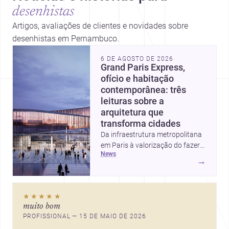
desenhistas
Artigos, avaliações de clientes e novidades sobre
desenhistas em Pernambuco.
6 DE AGOSTO DE 2026
Grand Paris Express,
ofício e habitação
contemporânea: três
leituras sobre a
arquitetura que
transforma cidades
Da infraestrutura metropolitana
em Paris à valorização do fazer
news
artesanal e à casa elevada da
→
Cambra Buró, estas três
histórias mostram como a
arquitetura segue unindo escala
★★★★★
urbana, matéria e experiência
muito bom
doméstica. Um panorama
PROFISSIONAL — 15 DE MAIO DE 2026
inspirador para profissionais que