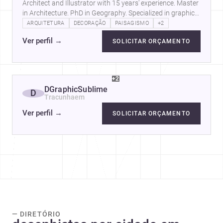
Architect and Illustrator with 15 years' experience. Master
in Architecture. PhD in Geography. Specialized in graphic
representation…
ARQUITETURA
DECORAÇÃO
PAISAGISMO
+2
Ver perfil
→
SOLICITAR ORÇAMENTO
+2
DGraphicSublime
D
Tracunhaem
Ver perfil
→
SOLICITAR ORÇAMENTO
— DIRETÓRIO