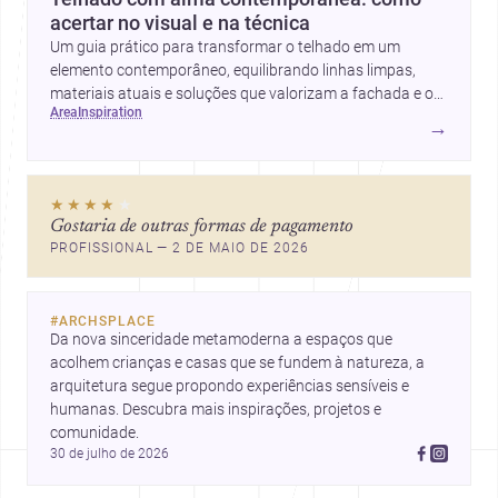
acertar no visual e na técnica
Um guia prático para transformar o telhado em um
elemento contemporâneo, equilibrando linhas limpas,
materiais atuais e soluções que valorizam a fachada e o
area
inspiration
conforto da casa.
→
★★★★
★
Gostaria de outras formas de pagamento
PROFISSIONAL — 2 DE MAIO DE 2026
#
ARCHSPLACE
Da nova sinceridade metamoderna a espaços que 
acolhem crianças e casas que se fundem à natureza, a 
arquitetura segue propondo experiências sensíveis e 
humanas. Descubra mais inspirações, projetos e 
comunidade.
30 de julho de 2026