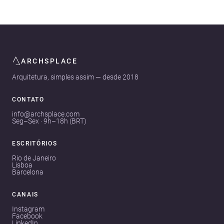
ARCHSPLACE
Arquitetura, simples assim — desde 2018
CONTATO
info@archsplace.com
Seg–Sex · 9h–18h (BRT)
ESCRITÓRIOS
Rio de Janeiro
Lisboa
Barcelona
CANAIS
Instagram
Facebook
LinkedIn