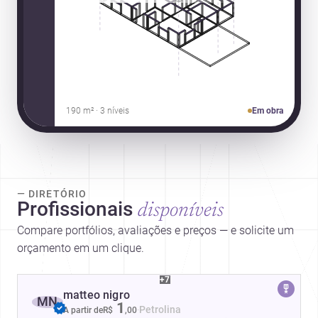
190 m² · 3 níveis
Em obra
— DIRETÓRIO
Profissionais
disponíveis
Compare portfólios, avaliações e preços — e solicite um
orçamento em um clique.
+7
matteo nigro
MN
1
·
Petrolina
A partir de
R$
,
00