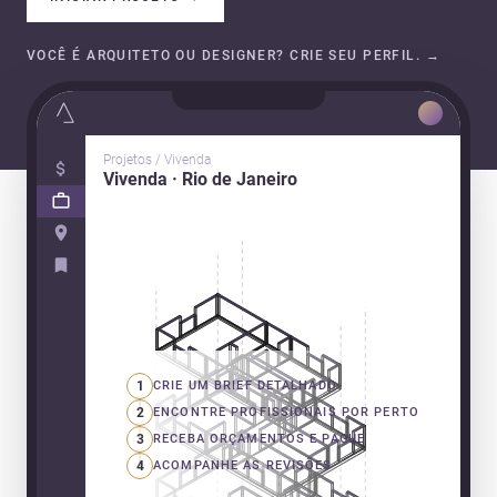
VOCÊ É ARQUITETO OU DESIGNER? CRIE SEU PERFIL.
→
Projetos / Vivenda
Vivenda · Rio de Janeiro
1
CRIE UM BRIEF DETALHADO
2
ENCONTRE PROFISSIONAIS POR PERTO
3
RECEBA ORÇAMENTOS E PAGUE
4
ACOMPANHE AS REVISÕES