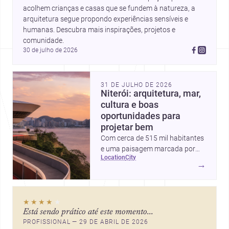
acolhem crianças e casas que se fundem à natureza, a 
arquitetura segue propondo experiências sensíveis e 
humanas. Descubra mais inspirações, projetos e 
comunidade.
30 de julho de 2026
31 DE JULHO DE 2026
Niterói: arquitetura, mar,
cultura e boas
oportunidades para
projetar bem
Com cerca de 515 mil habitantes
e uma paisagem marcada por
location
city
ícones como o Museu de Arte
→
Contemporânea e o Caminho
Niemeyer, Niterói reúne
qualidade urbana, vista para a
★★★★
★
Baía de Guanabara e um
Está sendo prático até este momento...
mercado interessante para quem
PROFISSIONAL — 29 DE ABRIL DE 2026
quer construir, reformar ou