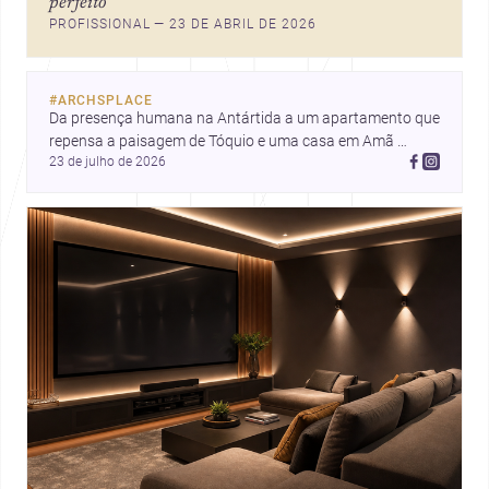
perfeito
ideias que ajudam arquitetos a
PROFISSIONAL — 23 DE ABRIL DE 2026
pensar forma, uso e emoção
com mais profundidade.
#
ARCHSPLACE
Da presença humana na Antártida a um apartamento que 
repensa a paisagem de Tóquio e uma casa em Amã 
23 de julho de 2026
integrada ao terreno. Descubra mais inspirações, projetos 
e comunidade na Archsplace.