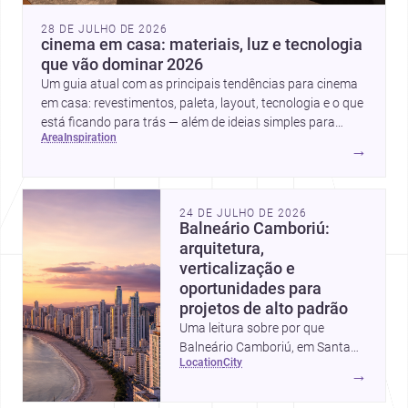
28 DE JULHO DE 2026
cinema em casa: materiais, luz e tecnologia
que vão dominar 2026
Um guia atual com as principais tendências para cinema
em casa: revestimentos, paleta, layout, tecnologia e o que
está ficando para trás — além de ideias simples para
area
inspiration
atualizar sem reforma completa.
→
24 DE JULHO DE 2026
Balneário Camboriú:
arquitetura,
verticalização e
oportunidades para
projetos de alto padrão
Uma leitura sobre por que
Balneário Camboriú, em Santa
location
city
Catarina, virou referência em
→
moradia, turismo e projetos
arquitetônicos, com dados,