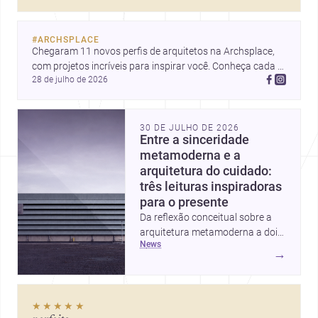
decorar.
#
ARCHSPLACE
Chegaram 11 novos perfis de arquitetos na Archsplace, 
com projetos incríveis para inspirar você. Conheça cada 
28 de julho de 2026
perfil e descubra novas ideias para seus próximos 
projetos!
30 DE JULHO DE 2026
Entre a sinceridade
metamoderna e a
arquitetura do cuidado:
três leituras inspiradoras
para o presente
Da reflexão conceitual sobre a
arquitetura metamoderna a dois
news
projetos que colocam escala
→
humana, bem-estar e experiência
no centro, esta seleção revela
caminhos sensíveis para a
★★★★★
prática contemporânea. São