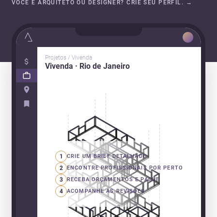
VOCÊ É ARQUITETO OU DESIGNER? CRIE SEU PERFIL.
→
Projetos / Vivenda
Vivenda · Rio de Janeiro
1
CRIE UM BRIEF DETALHADO
2
ENCONTRE PROFISSIONAIS POR PERTO
3
RECEBA ORÇAMENTOS E PAGUE
4
ACOMPANHE AS REVISÕES