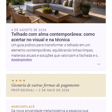
4 DE AGOSTO DE 2026
Telhado com alma contemporânea: como
acertar no visual e na técnica
Um guia prático para transformar o telhado em um
elemento contemporâneo, equilibrando linhas limpas,
materiais atuais e soluções que valorizam a fachada e o
area
inspiration
conforto da casa.
→
★★★★
★
Gostaria de outras formas de pagamento
PROFISSIONAL — 2 DE MAIO DE 2026
#
ARCHSPLACE
Da nova sinceridade metamoderna a espaços que 