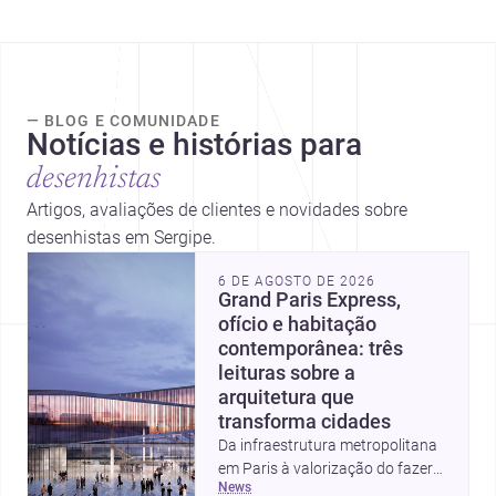
— BLOG E COMUNIDADE
Notícias e histórias para
desenhistas
Artigos, avaliações de clientes e novidades sobre
desenhistas em Sergipe.
6 DE AGOSTO DE 2026
Grand Paris Express,
ofício e habitação
contemporânea: três
leituras sobre a
arquitetura que
transforma cidades
Da infraestrutura metropolitana
em Paris à valorização do fazer
news
artesanal e à casa elevada da