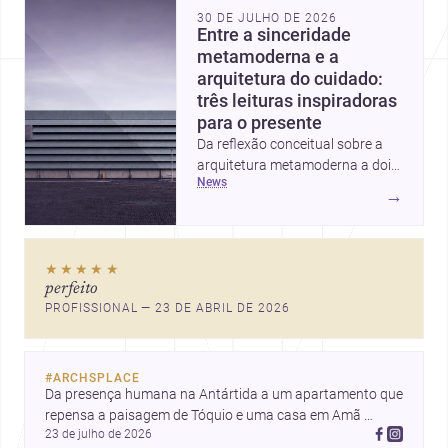
30 DE JULHO DE 2026
Entre a sinceridade
metamoderna e a
arquitetura do cuidado:
três leituras inspiradoras
para o presente
Da reflexão conceitual sobre a
arquitetura metamoderna a dois
news
projetos que colocam escala
→
humana, bem-estar e experiência
no centro, esta seleção revela
caminhos sensíveis para a
★★★★★
prática contemporânea. São
perfeito
ideias que ajudam arquitetos a
PROFISSIONAL — 23 DE ABRIL DE 2026
pensar forma, uso e emoção
com mais profundidade.
#
ARCHSPLACE
Da presença humana na Antártida a um apartamento que 
repensa a paisagem de Tóquio e uma casa em Amã 
23 de julho de 2026
integrada ao terreno. Descubra mais inspirações, projetos 