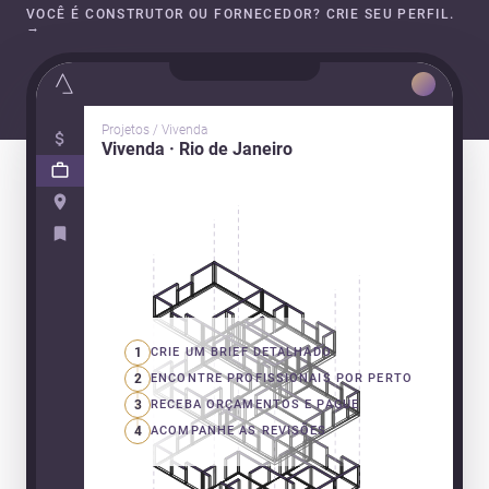
VOCÊ É CONSTRUTOR OU FORNECEDOR? CRIE SEU PERFIL.
→
Projetos / Vivenda
Vivenda · Rio de Janeiro
1
CRIE UM BRIEF DETALHADO
2
ENCONTRE PROFISSIONAIS POR PERTO
3
RECEBA ORÇAMENTOS E PAGUE
4
ACOMPANHE AS REVISÕES