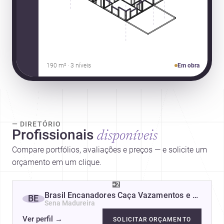
190 m² · 3 níveis
Em obra
— DIRETÓRIO
Profissionais
disponíveis
Compare portfólios, avaliações e preços — e solicite um
orçamento em um clique.
+2
Brasil Encanadores Caça Vazamentos e Hidro Ins
BE
Sena Madureira
Ver perfil
→
SOLICITAR ORÇAMENTO