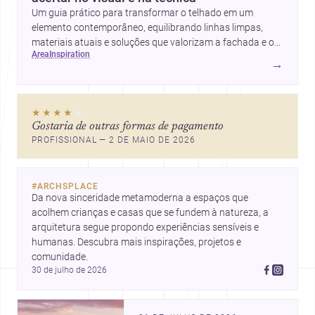
Um guia prático para transformar o telhado em um
elemento contemporâneo, equilibrando linhas limpas,
materiais atuais e soluções que valorizam a fachada e o
area
inspiration
conforto da casa.
→
★★★★
★
Gostaria de outras formas de pagamento
PROFISSIONAL — 2 DE MAIO DE 2026
#
ARCHSPLACE
Da nova sinceridade metamoderna a espaços que 
acolhem crianças e casas que se fundem à natureza, a 
arquitetura segue propondo experiências sensíveis e 
humanas. Descubra mais inspirações, projetos e 
comunidade.
30 de julho de 2026