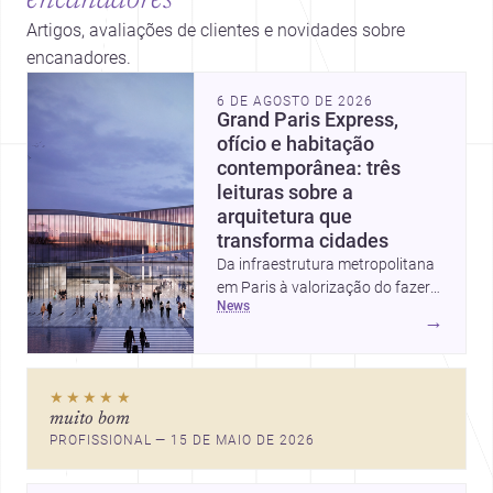
Artigos, avaliações de clientes e novidades sobre
encanadores.
6 DE AGOSTO DE 2026
Grand Paris Express,
ofício e habitação
contemporânea: três
leituras sobre a
arquitetura que
transforma cidades
Da infraestrutura metropolitana
em Paris à valorização do fazer
news
artesanal e à casa elevada da
→
Cambra Buró, estas três
histórias mostram como a
arquitetura segue unindo escala
★★★★★
urbana, matéria e experiência
muito bom
doméstica. Um panorama
PROFISSIONAL — 15 DE MAIO DE 2026
inspirador para profissionais que
pensam cidade, construção e