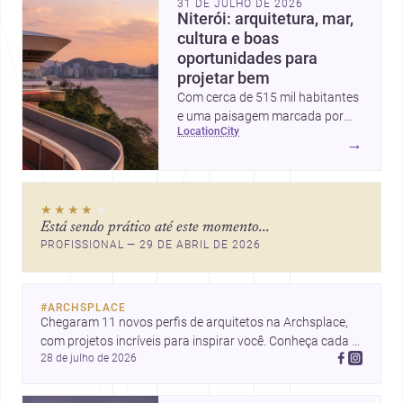
31 DE JULHO DE 2026
Niterói: arquitetura, mar,
cultura e boas
oportunidades para
projetar bem
Com cerca de 515 mil habitantes
e uma paisagem marcada por
location
city
ícones como o Museu de Arte
→
Contemporânea e o Caminho
Niemeyer, Niterói reúne
qualidade urbana, vista para a
★★★★
★
Baía de Guanabara e um
Está sendo prático até este momento...
mercado interessante para quem
PROFISSIONAL — 29 DE ABRIL DE 2026
quer construir, reformar ou
decorar.
#
ARCHSPLACE
Chegaram 11 novos perfis de arquitetos na Archsplace, 
com projetos incríveis para inspirar você. Conheça cada 
28 de julho de 2026
perfil e descubra novas ideias para seus próximos 
projetos!