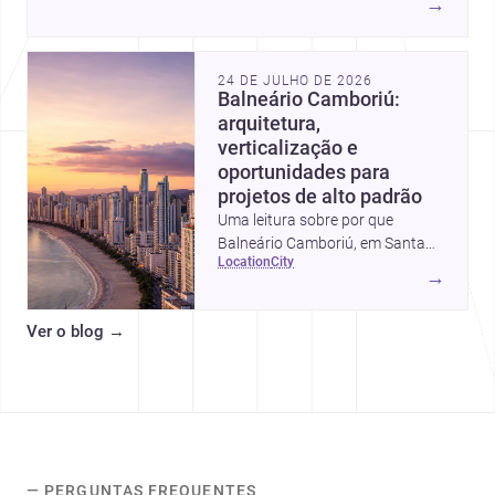
→
24 DE JULHO DE 2026
Balneário Camboriú:
arquitetura,
verticalização e
oportunidades para
projetos de alto padrão
Uma leitura sobre por que
Balneário Camboriú, em Santa
location
city
Catarina, virou referência em
→
moradia, turismo e projetos
arquitetônicos, com dados,
Ver o blog
→
tendências e profissionais locais.
— PERGUNTAS FREQUENTES