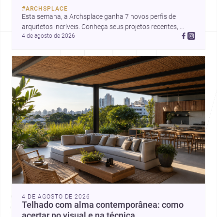
projeto com sensibilidade e
#
ARCHSPLACE
inovação.
Esta semana, a Archsplace ganha 7 novos perfis de 
arquitetos incríveis. Conheça seus projetos recentes, 
4 de agosto de 2026
inspire-se com seus trabalhos e descubra talentos que 
estão transformando ideias em espaços.
4 DE AGOSTO DE 2026
Telhado com alma contemporânea: como
acertar no visual e na técnica