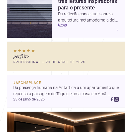
três leituras inspiradoras
para o presente
Da reflexão conceitual sobre a
arquitetura metamoderna a dois
news
projetos que colocam escala
→
humana, bem-estar e experiência
no centro, esta seleção revela
caminhos sensíveis para a
★★★★★
prática contemporânea. São
perfeito
ideias que ajudam arquitetos a
PROFISSIONAL — 23 DE ABRIL DE 2026
pensar forma, uso e emoção
com mais profundidade.
#
ARCHSPLACE
Da presença humana na Antártida a um apartamento que 
repensa a paisagem de Tóquio e uma casa em Amã 
23 de julho de 2026
integrada ao terreno. Descubra mais inspirações, projetos 
e comunidade na Archsplace.