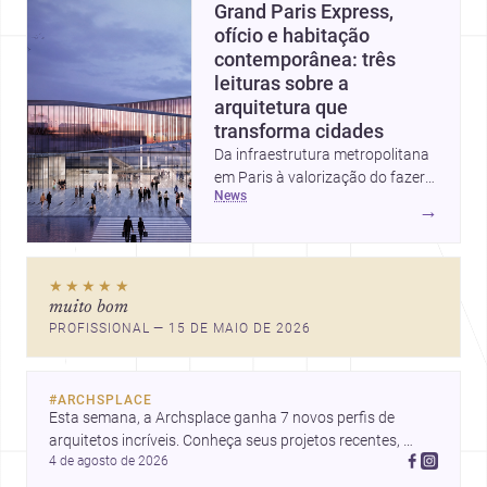
Grand Paris Express,
ofício e habitação
contemporânea: três
leituras sobre a
arquitetura que
transforma cidades
Da infraestrutura metropolitana
em Paris à valorização do fazer
news
artesanal e à casa elevada da
→
Cambra Buró, estas três
histórias mostram como a
arquitetura segue unindo escala
★★★★★
urbana, matéria e experiência
muito bom
doméstica. Um panorama
PROFISSIONAL — 15 DE MAIO DE 2026
inspirador para profissionais que
pensam cidade, construção e
projeto com sensibilidade e
#
ARCHSPLACE
inovação.
Esta semana, a Archsplace ganha 7 novos perfis de 
arquitetos incríveis. Conheça seus projetos recentes, 
4 de agosto de 2026
inspire-se com seus trabalhos e descubra talentos que 
estão transformando ideias em espaços.