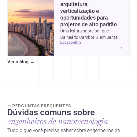
arquitetura,
verticalização e
oportunidades para
projetos de alto padrão
Uma leitura sobre por que
Balneário Camboriú, em Santa
location
city
Catarina, virou referência em
→
moradia, turismo e projetos
arquitetônicos, com dados,
Ver o blog
→
tendências e profissionais locais.
— PERGUNTAS FREQUENTES
Dúvidas comuns sobre
engenheiros de nanotecnologia
Tudo o que você precisa saber sobre engenheiros de