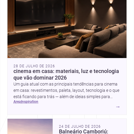
28 DE JULHO DE 2026
cinema em casa: materiais, luz e tecnologia
que vão dominar 2026
Um guia atual com as principais tendências para cinema
em casa: revestimentos, paleta, layout, tecnologia e o que
está ficando para trás — além de ideias simples para
area
inspiration
atualizar sem reforma completa.
→
24 DE JULHO DE 2026
Balneário Camboriú: