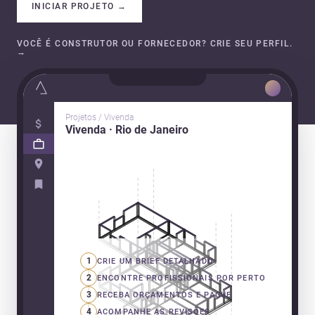
INICIAR PROJETO
→
VOCÊ É CONSTRUTOR OU FORNECEDOR? CRIE SEU PERFIL.
→
Projetos / Vivenda
Vivenda · Rio de Janeiro
1
CRIE UM BRIEF DETALHADO
2
ENCONTRE PROFISSIONAIS POR PERTO
3
RECEBA ORÇAMENTOS E PAGUE
4
ACOMPANHE AS REVISÕES