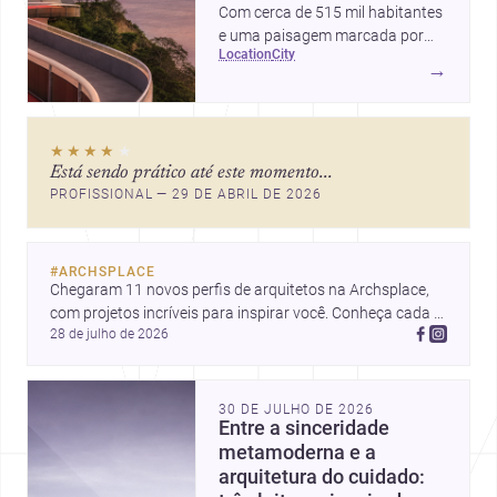
Com cerca de 515 mil habitantes
e uma paisagem marcada por
location
city
ícones como o Museu de Arte
→
Contemporânea e o Caminho
Niemeyer, Niterói reúne
qualidade urbana, vista para a
★★★★
★
Baía de Guanabara e um
Está sendo prático até este momento...
mercado interessante para quem
PROFISSIONAL — 29 DE ABRIL DE 2026
quer construir, reformar ou
decorar.
#
ARCHSPLACE
Chegaram 11 novos perfis de arquitetos na Archsplace, 
com projetos incríveis para inspirar você. Conheça cada 
28 de julho de 2026
perfil e descubra novas ideias para seus próximos 
projetos!
30 DE JULHO DE 2026
Entre a sinceridade
metamoderna e a
arquitetura do cuidado: