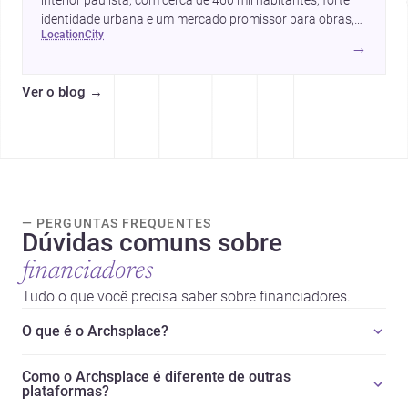
interior paulista, com cerca de 460 mil habitantes, forte
identidade urbana e um mercado promissor para obras,
location
city
reformas e projetos de arquitetura e design.
→
Ver o blog
→
— PERGUNTAS FREQUENTES
Dúvidas comuns sobre
financiadores
Tudo o que você precisa saber sobre financiadores.
O que é o Archsplace?
Como o Archsplace é diferente de outras
plataformas?