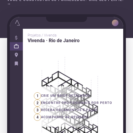
→
Projetos / Vivenda
Vivenda · Rio de Janeiro
1
CRIE UM BRIEF DETALHADO
2
ENCONTRE PROFISSIONAIS POR PERTO
3
RECEBA ORÇAMENTOS E PAGUE
4
ACOMPANHE AS REVISÕES