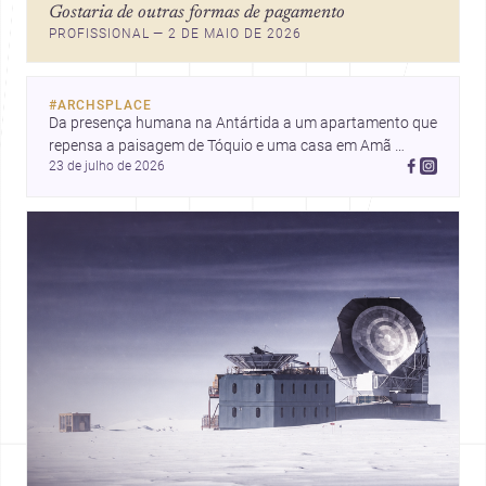
Gostaria de outras formas de pagamento
PROFISSIONAL — 2 DE MAIO DE 2026
#
ARCHSPLACE
Da presença humana na Antártida a um apartamento que 
repensa a paisagem de Tóquio e uma casa em Amã 
23 de julho de 2026
integrada ao terreno. Descubra mais inspirações, projetos 
e comunidade na Archsplace.