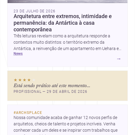
23 DE JULHO DE 2026
Arquitetura entre extremos, intimidade e
permanência: da Antártica à casa
contemporânea
Três leituras revelam como a arquitetura responde a
contextos muito distintos: o território extremo da
Antártica, a reinvenção de um apartamento em Uehara e
news
a criação de uma casa que equilibra abrigo, luz e
→
presença. Juntas, elas mostram como estratégia,
materialidade e sensibilidade espacial continuam a
redefinir o projeto arquitetônico.
★★★★
★
Está sendo prático até este momento...
PROFISSIONAL — 29 DE ABRIL DE 2026
#
ARCHSPLACE
Nossa comunidade acaba de ganhar 12 novos perfis de 
arquitetos, cheios de talento e projetos incríveis. Venha 
conhecer cada um deles e se inspirar com trabalhos que 