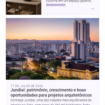
cozinha em um espaço japandi
area
inspiration
com linhas limpas, materiais
→
naturais, cores suaves e detalhes
discretos que deixam o ambiente
leve e acolhedor.
17 DE JULHO DE 2026
Jundiaí: patrimônio, crescimento e boas
oportunidades para projetos arquitetônicos
Conheça Jundiaí, uma das cidades mais equilibradas do