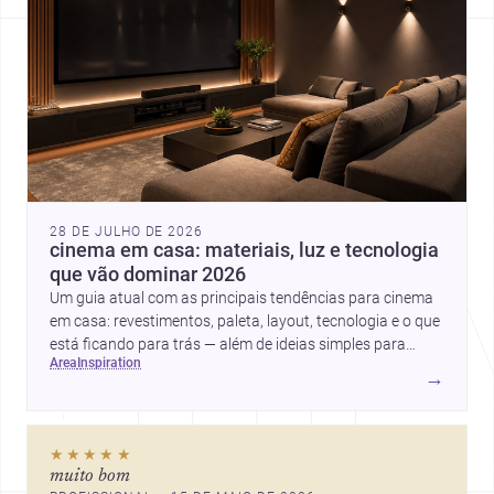
28 DE JULHO DE 2026
cinema em casa: materiais, luz e tecnologia
que vão dominar 2026
Um guia atual com as principais tendências para cinema
em casa: revestimentos, paleta, layout, tecnologia e o que
está ficando para trás — além de ideias simples para
area
inspiration
atualizar sem reforma completa.
→
★★★★★
muito bom