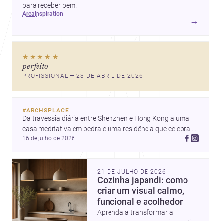
para receber bem.
area
inspiration
→
★★★★★
perfeito
PROFISSIONAL — 23 DE ABRIL DE 2026
#
ARCHSPLACE
Da travessia diária entre Shenzhen e Hong Kong a uma 
casa meditativa em pedra e uma residência que celebra a 
16 de julho de 2026
luz em Newtown, a arquitetura segue conectando vida, 
paisagem e identidade. Descubra mais inspiração,
21 DE JULHO DE 2026
Cozinha japandi: como
criar um visual calmo,
funcional e acolhedor
Aprenda a transformar a