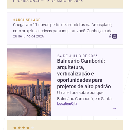
PROFISSIONAL — 15 DE MAIO DE 2026
#
ARCHSPLACE
Chegaram 11 novos perfis de arquitetos na Archsplace, 
com projetos incríveis para inspirar você. Conheça cada 
28 de julho de 2026
perfil e descubra novas ideias para seus próximos 
projetos!
24 DE JULHO DE 2026
Balneário Camboriú:
arquitetura,
verticalização e
oportunidades para
projetos de alto padrão
Uma leitura sobre por que
Balneário Camboriú, em Santa
location
city
Catarina, virou referência em
→
moradia, turismo e projetos
arquitetônicos, com dados,
tendências e profissionais locais.
★★★★
★