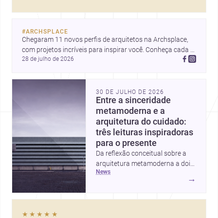
decorar.
#
ARCHSPLACE
Chegaram 11 novos perfis de arquitetos na Archsplace, 
com projetos incríveis para inspirar você. Conheça cada 
28 de julho de 2026
perfil e descubra novas ideias para seus próximos 
projetos!
30 DE JULHO DE 2026
Entre a sinceridade
metamoderna e a
arquitetura do cuidado:
três leituras inspiradoras
para o presente
Da reflexão conceitual sobre a
arquitetura metamoderna a dois
news
projetos que colocam escala
→
humana, bem-estar e experiência
no centro, esta seleção revela
caminhos sensíveis para a
★★★★★
prática contemporânea. São