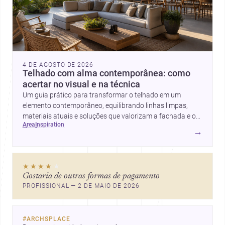
4 DE AGOSTO DE 2026
Telhado com alma contemporânea: como
acertar no visual e na técnica
Um guia prático para transformar o telhado em um
elemento contemporâneo, equilibrando linhas limpas,
materiais atuais e soluções que valorizam a fachada e o
area
inspiration
conforto da casa.
→
★★★★
★
Gostaria de outras formas de pagamento
PROFISSIONAL — 2 DE MAIO DE 2026
#
ARCHSPLACE