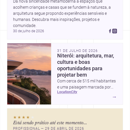
Da nova sinceridade metamoderna a espaços que 
acolhem crianças e casas que se fundem à natureza, a 
arquitetura segue propondo experiências sensíveis e 
humanas. Descubra mais inspirações, projetos e 
comunidade.
30 de julho de 2026
31 DE JULHO DE 2026
Niterói: arquitetura, mar,
cultura e boas
oportunidades para
projetar bem
Com cerca de 515 mil habitantes
e uma paisagem marcada por
location
city
ícones como o Museu de Arte
→
Contemporânea e o Caminho
Niemeyer, Niterói reúne
qualidade urbana, vista para a
★★★★
★
Baía de Guanabara e um
Está sendo prático até este momento...
mercado interessante para quem
PROFISSIONAL — 29 DE ABRIL DE 2026
quer construir, reformar ou