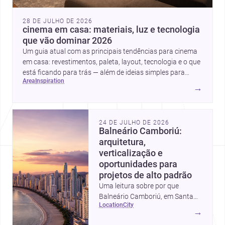
28 DE JULHO DE 2026
cinema em casa: materiais, luz e tecnologia
que vão dominar 2026
Um guia atual com as principais tendências para cinema
em casa: revestimentos, paleta, layout, tecnologia e o que
está ficando para trás — além de ideias simples para
area
inspiration
atualizar sem reforma completa.
→
24 DE JULHO DE 2026
Balneário Camboriú:
arquitetura,
verticalização e
oportunidades para
projetos de alto padrão
Uma leitura sobre por que
Balneário Camboriú, em Santa
location
city
Catarina, virou referência em
→
moradia, turismo e projetos