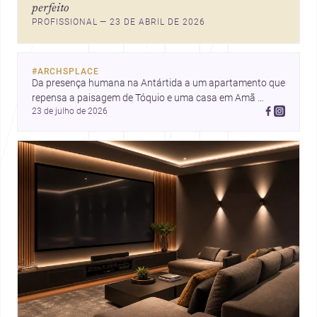
perfeito
ideias que ajudam arquitetos a
PROFISSIONAL — 23 DE ABRIL DE 2026
pensar forma, uso e emoção
com mais profundidade.
#
ARCHSPLACE
Da presença humana na Antártida a um apartamento que 
repensa a paisagem de Tóquio e uma casa em Amã 
23 de julho de 2026
integrada ao terreno. Descubra mais inspirações, projetos 
e comunidade na Archsplace.