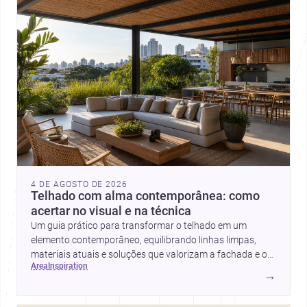
4 DE AGOSTO DE 2026
Telhado com alma contemporânea: como
acertar no visual e na técnica
Um guia prático para transformar o telhado em um
elemento contemporâneo, equilibrando linhas limpas,
materiais atuais e soluções que valorizam a fachada e o
area
inspiration
conforto da casa.
→