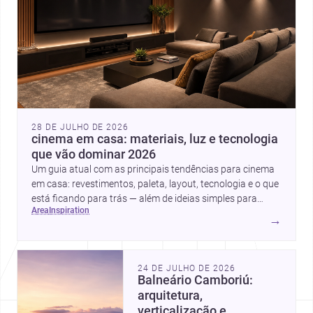
28 DE JULHO DE 2026
cinema em casa: materiais, luz e tecnologia
que vão dominar 2026
Um guia atual com as principais tendências para cinema
em casa: revestimentos, paleta, layout, tecnologia e o que
está ficando para trás — além de ideias simples para
area
inspiration
atualizar sem reforma completa.
→
24 DE JULHO DE 2026
Balneário Camboriú:
arquitetura,
verticalização e