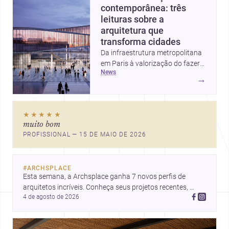
contemporânea: três
leituras sobre a
arquitetura que
transforma cidades
Da infraestrutura metropolitana
em Paris à valorização do fazer
news
artesanal e à casa elevada da
→
Cambra Buró, estas três
histórias mostram como a
arquitetura segue unindo escala
★★★★★
urbana, matéria e experiência
muito bom
doméstica. Um panorama
PROFISSIONAL — 15 DE MAIO DE 2026
inspirador para profissionais que
pensam cidade, construção e
projeto com sensibilidade e
#
ARCHSPLACE
inovação.
Esta semana, a Archsplace ganha 7 novos perfis de 
arquitetos incríveis. Conheça seus projetos recentes, 
4 de agosto de 2026
inspire-se com seus trabalhos e descubra talentos que 
estão transformando ideias em espaços.