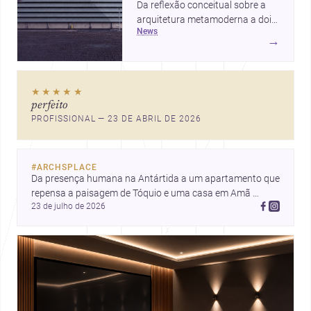
Da reflexão conceitual sobre a
arquitetura metamoderna a dois
news
projetos que colocam escala
→
humana, bem-estar e experiência
no centro, esta seleção revela
caminhos sensíveis para a
★★★★★
prática contemporânea. São
perfeito
ideias que ajudam arquitetos a
PROFISSIONAL — 23 DE ABRIL DE 2026
pensar forma, uso e emoção
com mais profundidade.
#
ARCHSPLACE
Da presença humana na Antártida a um apartamento que 
repensa a paisagem de Tóquio e uma casa em Amã 
23 de julho de 2026
integrada ao terreno. Descubra mais inspirações, projetos 
e comunidade na Archsplace.