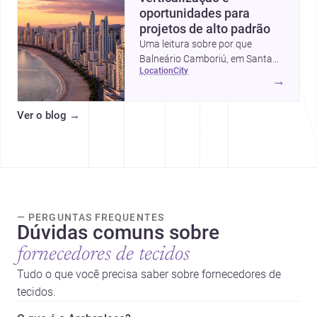
oportunidades para
projetos de alto padrão
Uma leitura sobre por que
Balneário Camboriú, em Santa
location
city
Catarina, virou referência em
→
moradia, turismo e projetos
arquitetônicos, com dados,
Ver o blog
→
tendências e profissionais locais.
— PERGUNTAS FREQUENTES
Dúvidas comuns sobre
fornecedores de tecidos
Tudo o que você precisa saber sobre fornecedores de
tecidos.