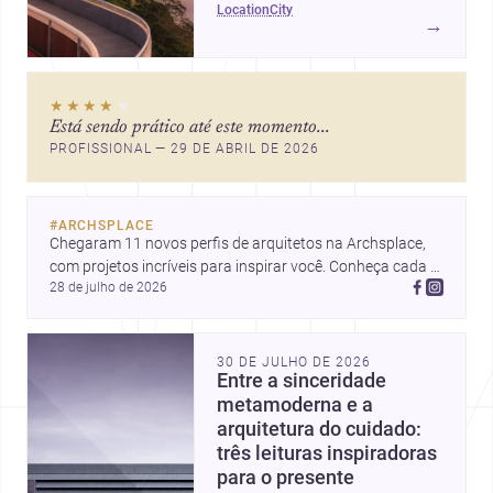
location
city
ícones como o Museu de Arte
→
Contemporânea e o Caminho
Niemeyer, Niterói reúne
qualidade urbana, vista para a
★★★★
★
Baía de Guanabara e um
Está sendo prático até este momento...
mercado interessante para quem
PROFISSIONAL — 29 DE ABRIL DE 2026
quer construir, reformar ou
decorar.
#
ARCHSPLACE
Chegaram 11 novos perfis de arquitetos na Archsplace, 
com projetos incríveis para inspirar você. Conheça cada 
28 de julho de 2026
perfil e descubra novas ideias para seus próximos 
projetos!
30 DE JULHO DE 2026
Entre a sinceridade
metamoderna e a
arquitetura do cuidado:
três leituras inspiradoras
para o presente