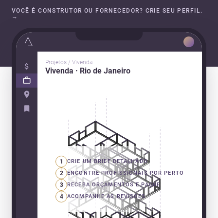
VOCÊ É CONSTRUTOR OU FORNECEDOR? CRIE SEU PERFIL.
→
Projetos / Vivenda
Vivenda · Rio de Janeiro
1
CRIE UM BRIEF DETALHADO
2
ENCONTRE PROFISSIONAIS POR PERTO
3
RECEBA ORÇAMENTOS E PAGUE
4
ACOMPANHE AS REVISÕES