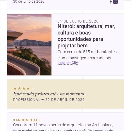
30 de julho de 2026
31 DE JULHO DE 2026
Niterói: arquitetura, mar,
cultura e boas
oportunidades para
projetar bem
Com cerca de 515 mil habitantes
e uma paisagem marcada por
location
city
ícones como o Museu de Arte
→
Contemporânea e o Caminho
Niemeyer, Niterói reúne
qualidade urbana, vista para a
★★★★
★
Baía de Guanabara e um
Está sendo prático até este momento...
mercado interessante para quem
PROFISSIONAL — 29 DE ABRIL DE 2026
quer construir, reformar ou
decorar.
#
ARCHSPLACE
Chegaram 11 novos perfis de arquitetos na Archsplace, 