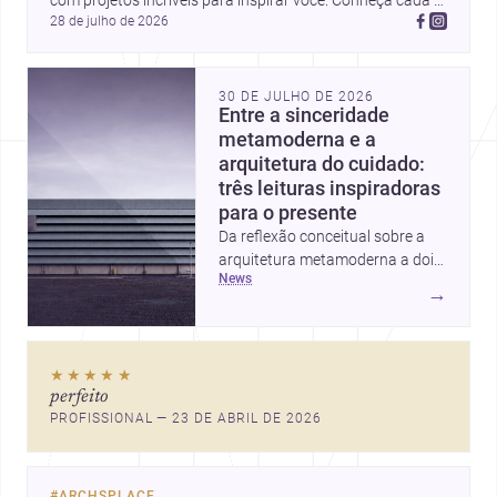
com projetos incríveis para inspirar você. Conheça cada 
28 de julho de 2026
perfil e descubra novas ideias para seus próximos 
projetos!
30 DE JULHO DE 2026
Entre a sinceridade
metamoderna e a
arquitetura do cuidado:
três leituras inspiradoras
para o presente
Da reflexão conceitual sobre a
arquitetura metamoderna a dois
news
projetos que colocam escala
→
humana, bem-estar e experiência
no centro, esta seleção revela
caminhos sensíveis para a
★★★★★
prática contemporânea. São
perfeito
ideias que ajudam arquitetos a
PROFISSIONAL — 23 DE ABRIL DE 2026
pensar forma, uso e emoção
com mais profundidade.
#
ARCHSPLACE