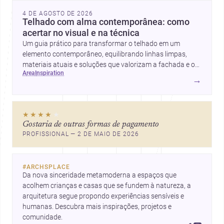
4 DE AGOSTO DE 2026
Telhado com alma contemporânea: como
acertar no visual e na técnica
Um guia prático para transformar o telhado em um
elemento contemporâneo, equilibrando linhas limpas,
materiais atuais e soluções que valorizam a fachada e o
area
inspiration
conforto da casa.
→
★★★★
★
Gostaria de outras formas de pagamento
PROFISSIONAL — 2 DE MAIO DE 2026
#
ARCHSPLACE
Da nova sinceridade metamoderna a espaços que 
acolhem crianças e casas que se fundem à natureza, a 
arquitetura segue propondo experiências sensíveis e 
humanas. Descubra mais inspirações, projetos e 
comunidade.