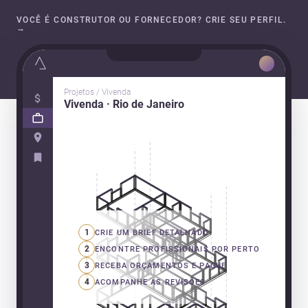
VOCÊ É CONSTRUTOR OU FORNECEDOR? CRIE SEU PERFIL.
→
Projetos / Vivenda
Vivenda · Rio de Janeiro
1
CRIE UM BRIEF DETALHADO
2
ENCONTRE PROFISSIONAIS POR PERTO
3
RECEBA ORÇAMENTOS E PAGUE
4
ACOMPANHE AS REVISÕES