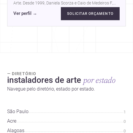
Arte. Desde 1999, Daniela Scorza e Caio de Medeiros F.,
parceiros na vida e no…
Ver perfil
→
SOLICITAR ORÇAMENTO
— DIRETÓRIO
instaladores de arte
por estado
Navegue pelo diretório, estado por estado.
São Paulo
1
Acre
0
Alagoas
0