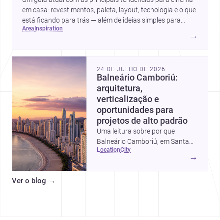
em casa: revestimentos, paleta, layout, tecnologia e o que
está ficando para trás — além de ideias simples para
area
inspiration
atualizar sem reforma completa.
→
24 DE JULHO DE 2026
Balneário Camboriú:
arquitetura,
verticalização e
oportunidades para
projetos de alto padrão
Uma leitura sobre por que
Balneário Camboriú, em Santa
location
city
Catarina, virou referência em
→
moradia, turismo e projetos
arquitetônicos, com dados,
Ver o blog
→
tendências e profissionais locais.