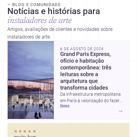
— BLOG E COMUNIDADE
Notícias e histórias para
instaladores de arte
Artigos, avaliações de clientes e novidades sobre
instaladores de arte.
6 DE AGOSTO DE 2026
Grand Paris Express,
ofício e habitação
contemporânea: três
leituras sobre a
arquitetura que
transforma cidades
Da infraestrutura metropolitana
em Paris à valorização do fazer
news
artesanal e à casa elevada da
→
Cambra Buró, estas três
histórias mostram como a
arquitetura segue unindo escala
★★★★★
urbana, matéria e experiência