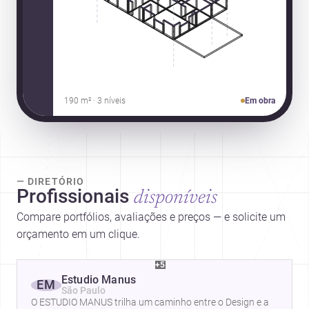
190 m² · 3 níveis
Em obra
— DIRETÓRIO
Profissionais
disponíveis
Compare portfólios, avaliações e preços — e solicite um
orçamento em um clique.
+5
Estudio Manus
EM
São Paulo
O ESTUDIO MANUS trilha um caminho entre o Design e a