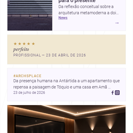
para o presente
Da reflexão conceitual sobre a
arquitetura metamoderna a dois
news
projetos que colocam escala
→
humana, bem-estar e experiência
no centro, esta seleção revela
caminhos sensíveis para a
★★★★★
prática contemporânea. São
perfeito
ideias que ajudam arquitetos a
PROFISSIONAL — 23 DE ABRIL DE 2026
pensar forma, uso e emoção
com mais profundidade.
#
ARCHSPLACE
Da presença humana na Antártida a um apartamento que 
repensa a paisagem de Tóquio e uma casa em Amã 
23 de julho de 2026
integrada ao terreno. Descubra mais inspirações, projetos 
e comunidade na Archsplace.