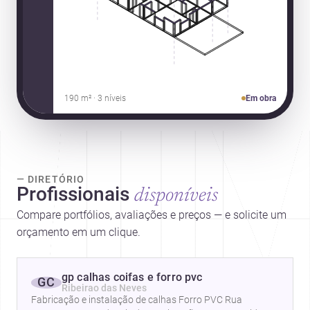
190 m² · 3 níveis
Em obra
— DIRETÓRIO
Profissionais
disponíveis
Compare portfólios, avaliações e preços — e solicite um
orçamento em um clique.
gp calhas coifas e forro pvc
GC
Ribeirao das Neves
Fabricação e instalação de calhas Forro PVC Rua