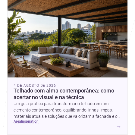
4 DE AGOSTO DE 2026
Telhado com alma contemporânea: como
acertar no visual e na técnica
Um guia prático para transformar o telhado em um
elemento contemporâneo, equilibrando linhas limpas,
materiais atuais e soluções que valorizam a fachada e o
area
inspiration
conforto da casa.
→