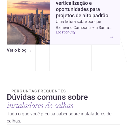
verticalização e
oportunidades para
projetos de alto padrão
Uma leitura sobre por que
Balneário Camboriú, em Santa
location
city
Catarina, virou referência em
→
moradia, turismo e projetos
arquitetônicos, com dados,
Ver o blog
→
tendências e profissionais locais.
— PERGUNTAS FREQUENTES
Dúvidas comuns sobre
instaladores de calhas
Tudo o que você precisa saber sobre instaladores de
calhas.