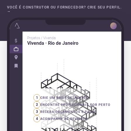
VOCÊ É CONSTRUTOR OU FORNECEDOR? CRIE SEU PERFIL.
→
Projetos / Vivenda
Vivenda · Rio de Janeiro
1
CRIE UM BRIEF DETALHADO
2
ENCONTRE PROFISSIONAIS POR PERTO
3
RECEBA ORÇAMENTOS E PAGUE
4
ACOMPANHE AS REVISÕES