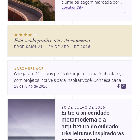
e uma paisagem marcada por
location
city
ícones como o Museu de Arte
→
Contemporânea e o Caminho
Niemeyer, Niterói reúne
qualidade urbana, vista para a
★★★★
★
Baía de Guanabara e um
Está sendo prático até este momento...
mercado interessante para quem
PROFISSIONAL — 29 DE ABRIL DE 2026
quer construir, reformar ou
decorar.
#
ARCHSPLACE
Chegaram 11 novos perfis de arquitetos na Archsplace, 
com projetos incríveis para inspirar você. Conheça cada 
28 de julho de 2026
perfil e descubra novas ideias para seus próximos 
projetos!
30 DE JULHO DE 2026
Entre a sinceridade
metamoderna e a
arquitetura do cuidado:
três leituras inspiradoras