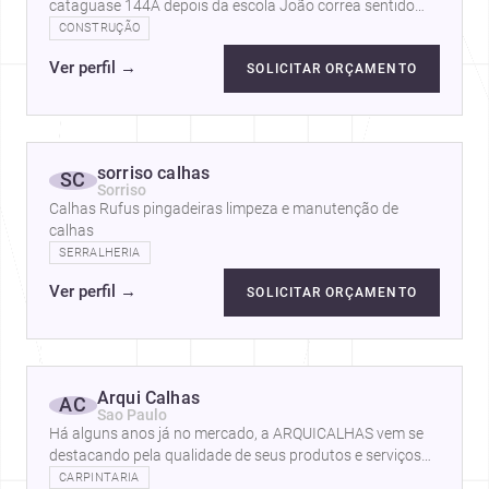
cataguase 144A depois da escola João correa sentido
câmera municipal
CONSTRUÇÃO
Ver perfil
→
SOLICITAR ORÇAMENTO
sorriso calhas
SC
Sorriso
Calhas Rufus pingadeiras limpeza e manutenção de
calhas
SERRALHERIA
Ver perfil
→
SOLICITAR ORÇAMENTO
Arqui Calhas
AC
Sao Paulo
Há alguns anos já no mercado, a ARQUICALHAS vem se
destacando pela qualidade de seus produtos e serviços
de alta qualidade. Com seu Know…
CARPINTARIA