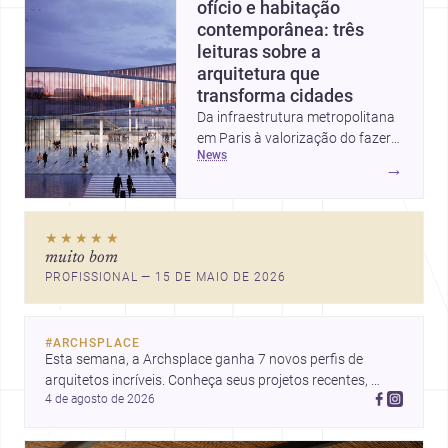
ofício e habitação
contemporânea: três
leituras sobre a
arquitetura que
transforma cidades
Da infraestrutura metropolitana
em Paris à valorização do fazer
news
artesanal e à casa elevada da
→
Cambra Buró, estas três
histórias mostram como a
arquitetura segue unindo escala
★★★★★
urbana, matéria e experiência
muito bom
doméstica. Um panorama
PROFISSIONAL — 15 DE MAIO DE 2026
inspirador para profissionais que
pensam cidade, construção e
projeto com sensibilidade e
#
ARCHSPLACE
inovação.
Esta semana, a Archsplace ganha 7 novos perfis de 
arquitetos incríveis. Conheça seus projetos recentes, 
4 de agosto de 2026
inspire-se com seus trabalhos e descubra talentos que 
estão transformando ideias em espaços.