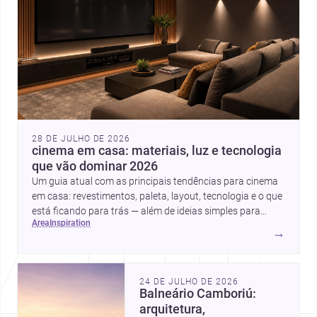
28 DE JULHO DE 2026
cinema em casa: materiais, luz e tecnologia
que vão dominar 2026
Um guia atual com as principais tendências para cinema
em casa: revestimentos, paleta, layout, tecnologia e o que
está ficando para trás — além de ideias simples para
area
inspiration
atualizar sem reforma completa.
→
24 DE JULHO DE 2026
Balneário Camboriú:
arquitetura,