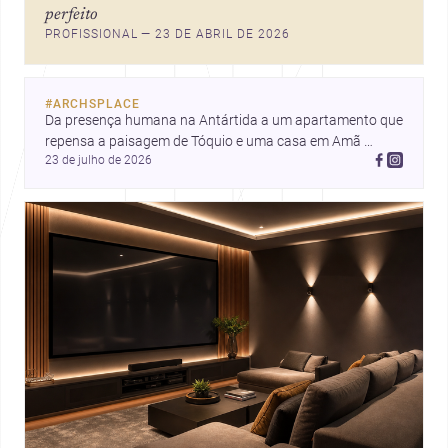
perfeito
ideias que ajudam arquitetos a
PROFISSIONAL — 23 DE ABRIL DE 2026
pensar forma, uso e emoção
com mais profundidade.
#
ARCHSPLACE
Da presença humana na Antártida a um apartamento que 
repensa a paisagem de Tóquio e uma casa em Amã 
23 de julho de 2026
integrada ao terreno. Descubra mais inspirações, projetos 
e comunidade na Archsplace.