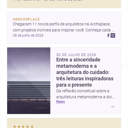
quer construir, reformar ou
decorar.
#
ARCHSPLACE
Chegaram 11 novos perfis de arquitetos na Archsplace, 
com projetos incríveis para inspirar você. Conheça cada 
28 de julho de 2026
perfil e descubra novas ideias para seus próximos 
projetos!
30 DE JULHO DE 2026
Entre a sinceridade
metamoderna e a
arquitetura do cuidado:
três leituras inspiradoras
para o presente
Da reflexão conceitual sobre a
arquitetura metamoderna a dois
news
projetos que colocam escala
→
humana, bem-estar e experiência
no centro, esta seleção revela
caminhos sensíveis para a
★★★★★
prática contemporânea. São