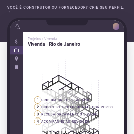
VOCÊ É CONSTRUTOR OU FORNECEDOR? CRIE SEU PERFIL.
→
Projetos / Vivenda
Vivenda · Rio de Janeiro
1
CRIE UM BRIEF DETALHADO
2
ENCONTRE PROFISSIONAIS POR PERTO
3
RECEBA ORÇAMENTOS E PAGUE
4
ACOMPANHE AS REVISÕES