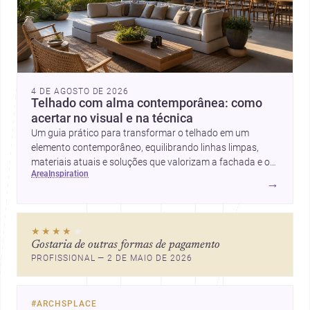
4 DE AGOSTO DE 2026
Telhado com alma contemporânea: como
acertar no visual e na técnica
Um guia prático para transformar o telhado em um
elemento contemporâneo, equilibrando linhas limpas,
materiais atuais e soluções que valorizam a fachada e o
area
inspiration
conforto da casa.
→
★★★★
★
Gostaria de outras formas de pagamento
PROFISSIONAL — 2 DE MAIO DE 2026
#
ARCHSPLACE