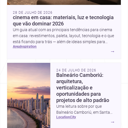
28 DE JULHO DE 2026
cinema em casa: materiais, luz e tecnologia
que vão dominar 2026
Um guia atual com as principais tendências para cinema
em casa: revestimentos, paleta, layout, tecnologia e o que
está ficando para trás — além de ideias simples para
area
inspiration
atualizar sem reforma completa.
→
24 DE JULHO DE 2026
Balneário Camboriú:
arquitetura,
verticalização e
oportunidades para
projetos de alto padrão
Uma leitura sobre por que
Balneário Camboriú, em Santa
location
city
Catarina, virou referência em
→
moradia, turismo e projetos