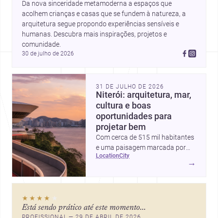
Da nova sinceridade metamoderna a espaços que 
acolhem crianças e casas que se fundem à natureza, a 
arquitetura segue propondo experiências sensíveis e 
humanas. Descubra mais inspirações, projetos e 
comunidade.
30 de julho de 2026
31 DE JULHO DE 2026
Niterói: arquitetura, mar,
cultura e boas
oportunidades para
projetar bem
Com cerca de 515 mil habitantes
e uma paisagem marcada por
location
city
ícones como o Museu de Arte
→
Contemporânea e o Caminho
Niemeyer, Niterói reúne
qualidade urbana, vista para a
★★★★
★
Baía de Guanabara e um
Está sendo prático até este momento...
mercado interessante para quem
PROFISSIONAL — 29 DE ABRIL DE 2026