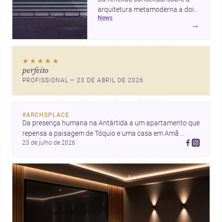
arquitetura metamoderna a dois
news
projetos que colocam escala
→
humana, bem-estar e experiência
no centro, esta seleção revela
caminhos sensíveis para a
★★★★★
prática contemporânea. São
perfeito
ideias que ajudam arquitetos a
PROFISSIONAL — 23 DE ABRIL DE 2026
pensar forma, uso e emoção
com mais profundidade.
#
ARCHSPLACE
Da presença humana na Antártida a um apartamento que 
repensa a paisagem de Tóquio e uma casa em Amã 
23 de julho de 2026
integrada ao terreno. Descubra mais inspirações, projetos 
e comunidade na Archsplace.