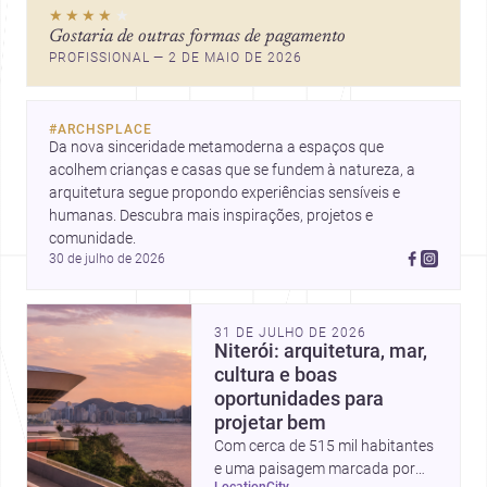
★★★★
★
Gostaria de outras formas de pagamento
PROFISSIONAL — 2 DE MAIO DE 2026
#
ARCHSPLACE
Da nova sinceridade metamoderna a espaços que 
acolhem crianças e casas que se fundem à natureza, a 
arquitetura segue propondo experiências sensíveis e 
humanas. Descubra mais inspirações, projetos e 
comunidade.
30 de julho de 2026
31 DE JULHO DE 2026
Niterói: arquitetura, mar,
cultura e boas
oportunidades para
projetar bem
Com cerca de 515 mil habitantes
e uma paisagem marcada por
location
city