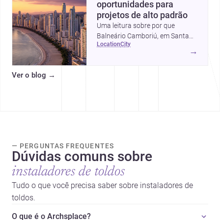
oportunidades para
projetos de alto padrão
Uma leitura sobre por que
Balneário Camboriú, em Santa
location
city
Catarina, virou referência em
→
moradia, turismo e projetos
arquitetônicos, com dados,
Ver o blog
→
tendências e profissionais locais.
— PERGUNTAS FREQUENTES
Dúvidas comuns sobre
instaladores de toldos
Tudo o que você precisa saber sobre instaladores de
toldos.
O que é o Archsplace?