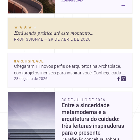
ícones como o Museu de Arte
→
Contemporânea e o Caminho
Niemeyer, Niterói reúne
qualidade urbana, vista para a
★★★★
★
Baía de Guanabara e um
Está sendo prático até este momento...
mercado interessante para quem
PROFISSIONAL — 29 DE ABRIL DE 2026
quer construir, reformar ou
decorar.
#
ARCHSPLACE
Chegaram 11 novos perfis de arquitetos na Archsplace, 
com projetos incríveis para inspirar você. Conheça cada 
28 de julho de 2026
perfil e descubra novas ideias para seus próximos 
projetos!
30 DE JULHO DE 2026
Entre a sinceridade
metamoderna e a
arquitetura do cuidado:
três leituras inspiradoras
para o presente
Da reflexão conceitual sobre a