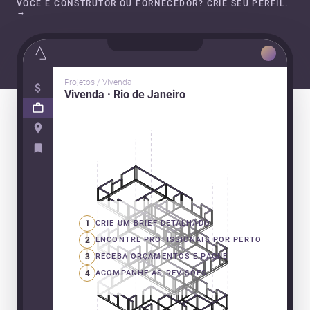
VOCÊ É CONSTRUTOR OU FORNECEDOR? CRIE SEU PERFIL.
→
Projetos / Vivenda
Vivenda · Rio de Janeiro
1
CRIE UM BRIEF DETALHADO
2
ENCONTRE PROFISSIONAIS POR PERTO
3
RECEBA ORÇAMENTOS E PAGUE
4
ACOMPANHE AS REVISÕES