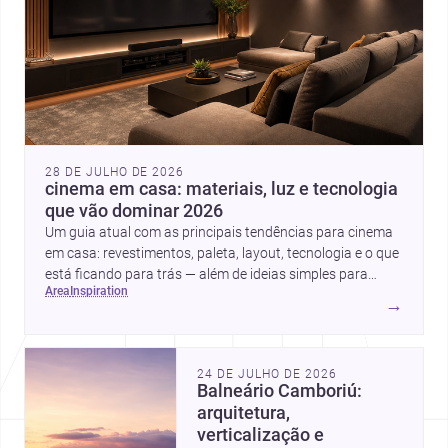
28 DE JULHO DE 2026
cinema em casa: materiais, luz e tecnologia
que vão dominar 2026
Um guia atual com as principais tendências para cinema
em casa: revestimentos, paleta, layout, tecnologia e o que
está ficando para trás — além de ideias simples para
area
inspiration
atualizar sem reforma completa.
→
24 DE JULHO DE 2026
Balneário Camboriú:
arquitetura,
verticalização e