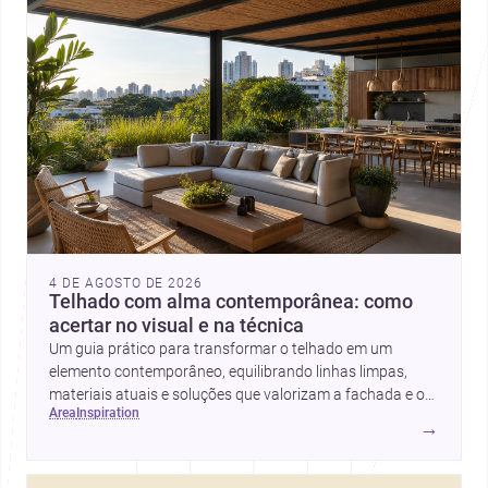
4 DE AGOSTO DE 2026
Telhado com alma contemporânea: como
acertar no visual e na técnica
Um guia prático para transformar o telhado em um
elemento contemporâneo, equilibrando linhas limpas,
materiais atuais e soluções que valorizam a fachada e o
area
inspiration
conforto da casa.
→