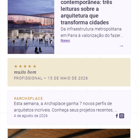
contemporânea: três
leituras sobre a
arquitetura que
transforma cidades
Da infraestrutura metropolitana
em Paris à valorização do fazer
news
artesanal e à casa elevada da
→
Cambra Buró, estas três
histórias mostram como a
arquitetura segue unindo escala
★★★★★
urbana, matéria e experiência
muito bom
doméstica. Um panorama
PROFISSIONAL — 15 DE MAIO DE 2026
inspirador para profissionais que
pensam cidade, construção e
projeto com sensibilidade e
#
ARCHSPLACE
inovação.
Esta semana, a Archsplace ganha 7 novos perfis de 
arquitetos incríveis. Conheça seus projetos recentes, 
4 de agosto de 2026
inspire-se com seus trabalhos e descubra talentos que 
estão transformando ideias em espaços.