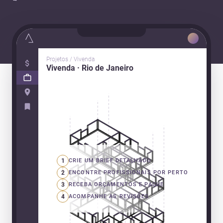
Projetos / Vivenda
Vivenda · Rio de Janeiro
1
CRIE UM BRIEF DETALHADO
2
ENCONTRE PROFISSIONAIS POR PERTO
3
RECEBA ORÇAMENTOS E PAGUE
4
ACOMPANHE AS REVISÕES