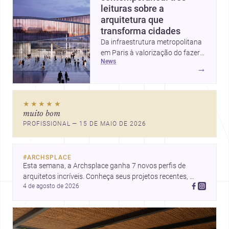
leituras sobre a
arquitetura que
transforma cidades
Da infraestrutura metropolitana
em Paris à valorização do fazer
news
artesanal e à casa elevada da
→
Cambra Buró, estas três
histórias mostram como a
arquitetura segue unindo escala
★★★★★
urbana, matéria e experiência
muito bom
doméstica. Um panorama
PROFISSIONAL — 15 DE MAIO DE 2026
inspirador para profissionais que
pensam cidade, construção e
projeto com sensibilidade e
#
ARCHSPLACE
inovação.
Esta semana, a Archsplace ganha 7 novos perfis de 
arquitetos incríveis. Conheça seus projetos recentes, 
4 de agosto de 2026
inspire-se com seus trabalhos e descubra talentos que 
estão transformando ideias em espaços.