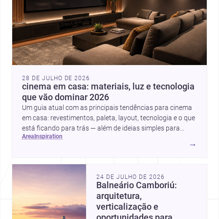
28 DE JULHO DE 2026
cinema em casa: materiais, luz e tecnologia
que vão dominar 2026
Um guia atual com as principais tendências para cinema
em casa: revestimentos, paleta, layout, tecnologia e o que
está ficando para trás — além de ideias simples para
area
inspiration
atualizar sem reforma completa.
→
24 DE JULHO DE 2026
Balneário Camboriú:
arquitetura,
verticalização e
oportunidades para