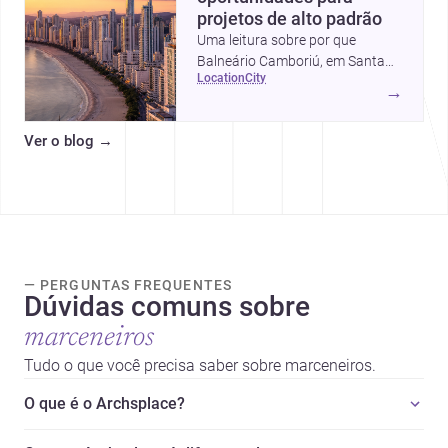
projetos de alto padrão
Uma leitura sobre por que
Balneário Camboriú, em Santa
location
city
Catarina, virou referência em
→
moradia, turismo e projetos
arquitetônicos, com dados,
Ver o blog
→
tendências e profissionais locais.
— PERGUNTAS FREQUENTES
Dúvidas comuns sobre
marceneiros
Tudo o que você precisa saber sobre marceneiros.
O que é o Archsplace?