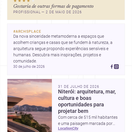
★★★★
★
Gostaria de outras formas de pagamento
PROFISSIONAL — 2 DE MAIO DE 2026
#
ARCHSPLACE
Da nova sinceridade metamoderna a espaços que 
acolhem crianças e casas que se fundem à natureza, a 
arquitetura segue propondo experiências sensíveis e 
humanas. Descubra mais inspirações, projetos e 
comunidade.
30 de julho de 2026
31 DE JULHO DE 2026
Niterói: arquitetura, mar,
cultura e boas
oportunidades para
projetar bem
Com cerca de 515 mil habitantes
e uma paisagem marcada por
location
city
ícones como o Museu de Arte