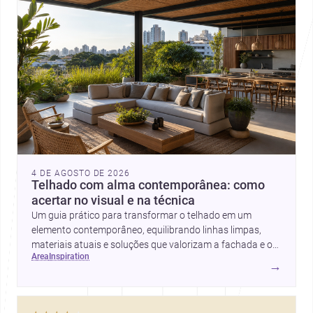
4 DE AGOSTO DE 2026
Telhado com alma contemporânea: como
acertar no visual e na técnica
Um guia prático para transformar o telhado em um
elemento contemporâneo, equilibrando linhas limpas,
materiais atuais e soluções que valorizam a fachada e o
area
inspiration
conforto da casa.
→