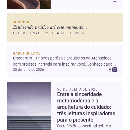
→
Contemporânea e o Caminho
Niemeyer, Niterói reúne
qualidade urbana, vista para a
★★★★
★
Baía de Guanabara e um
Está sendo prático até este momento...
mercado interessante para quem
PROFISSIONAL — 29 DE ABRIL DE 2026
quer construir, reformar ou
decorar.
#
ARCHSPLACE
Chegaram 11 novos perfis de arquitetos na Archsplace, 
com projetos incríveis para inspirar você. Conheça cada 
28 de julho de 2026
perfil e descubra novas ideias para seus próximos 
projetos!
30 DE JULHO DE 2026
Entre a sinceridade
metamoderna e a
arquitetura do cuidado:
três leituras inspiradoras
para o presente
Da reflexão conceitual sobre a