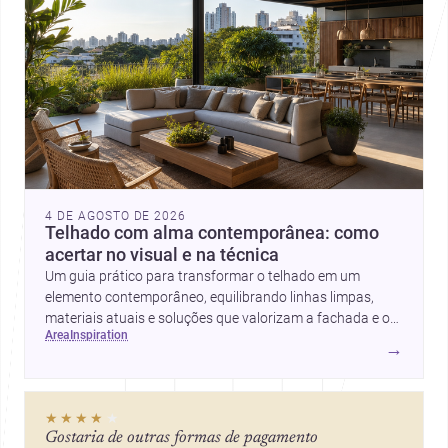
4 DE AGOSTO DE 2026
Telhado com alma contemporânea: como
acertar no visual e na técnica
Um guia prático para transformar o telhado em um
elemento contemporâneo, equilibrando linhas limpas,
materiais atuais e soluções que valorizam a fachada e o
area
inspiration
conforto da casa.
→
★★★★
★
Gostaria de outras formas de pagamento