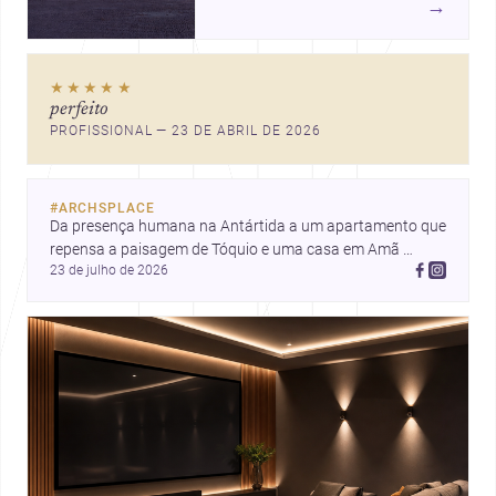
→
humana, bem-estar e experiência
no centro, esta seleção revela
caminhos sensíveis para a
★★★★★
prática contemporânea. São
perfeito
ideias que ajudam arquitetos a
PROFISSIONAL — 23 DE ABRIL DE 2026
pensar forma, uso e emoção
com mais profundidade.
#
ARCHSPLACE
Da presença humana na Antártida a um apartamento que 
repensa a paisagem de Tóquio e uma casa em Amã 
23 de julho de 2026
integrada ao terreno. Descubra mais inspirações, projetos 
e comunidade na Archsplace.