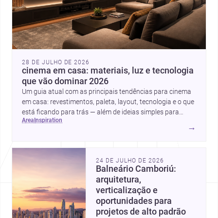
28 DE JULHO DE 2026
cinema em casa: materiais, luz e tecnologia
que vão dominar 2026
Um guia atual com as principais tendências para cinema
em casa: revestimentos, paleta, layout, tecnologia e o que
está ficando para trás — além de ideias simples para
area
inspiration
atualizar sem reforma completa.
→
24 DE JULHO DE 2026
Balneário Camboriú:
arquitetura,
verticalização e
oportunidades para
projetos de alto padrão