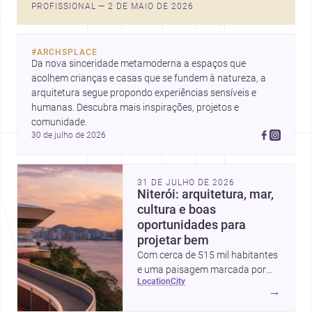
PROFISSIONAL — 2 DE MAIO DE 2026
#
ARCHSPLACE
Da nova sinceridade metamoderna a espaços que 
acolhem crianças e casas que se fundem à natureza, a 
arquitetura segue propondo experiências sensíveis e 
humanas. Descubra mais inspirações, projetos e 
comunidade.
30 de julho de 2026
31 DE JULHO DE 2026
Niterói: arquitetura, mar,
cultura e boas
oportunidades para
projetar bem
Com cerca de 515 mil habitantes
e uma paisagem marcada por
location
city
ícones como o Museu de Arte
→
Contemporânea e o Caminho