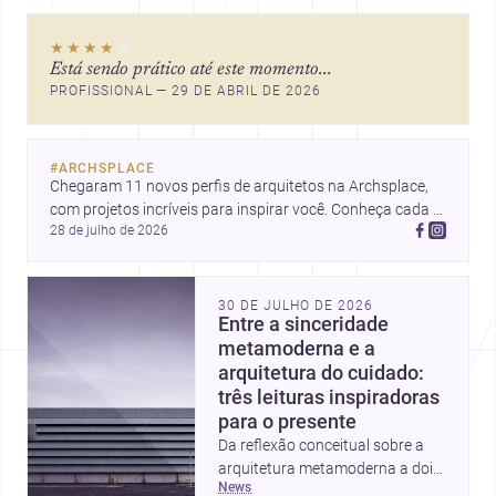
Niemeyer, Niterói reúne
qualidade urbana, vista para a
★★★★
★
Baía de Guanabara e um
Está sendo prático até este momento...
mercado interessante para quem
PROFISSIONAL — 29 DE ABRIL DE 2026
quer construir, reformar ou
decorar.
#
ARCHSPLACE
Chegaram 11 novos perfis de arquitetos na Archsplace, 
com projetos incríveis para inspirar você. Conheça cada 
28 de julho de 2026
perfil e descubra novas ideias para seus próximos 
projetos!
30 DE JULHO DE 2026
Entre a sinceridade
metamoderna e a
arquitetura do cuidado:
três leituras inspiradoras
para o presente
Da reflexão conceitual sobre a
arquitetura metamoderna a dois
news
projetos que colocam escala