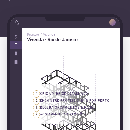
Projetos / Vivenda
Vivenda · Rio de Janeiro
1
CRIE UM BRIEF DETALHADO
2
ENCONTRE PROFISSIONAIS POR PERTO
3
RECEBA ORÇAMENTOS E PAGUE
4
ACOMPANHE AS REVISÕES