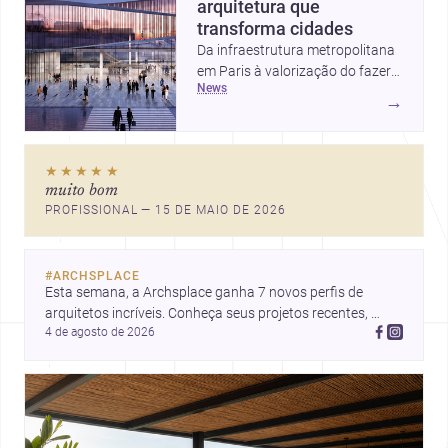
arquitetura que
transforma cidades
Da infraestrutura metropolitana
em Paris à valorização do fazer
news
artesanal e à casa elevada da
→
Cambra Buró, estas três
histórias mostram como a
arquitetura segue unindo escala
★★★★★
urbana, matéria e experiência
muito bom
doméstica. Um panorama
PROFISSIONAL — 15 DE MAIO DE 2026
inspirador para profissionais que
pensam cidade, construção e
projeto com sensibilidade e
#
ARCHSPLACE
inovação.
Esta semana, a Archsplace ganha 7 novos perfis de 
arquitetos incríveis. Conheça seus projetos recentes, 
4 de agosto de 2026
inspire-se com seus trabalhos e descubra talentos que 
estão transformando ideias em espaços.