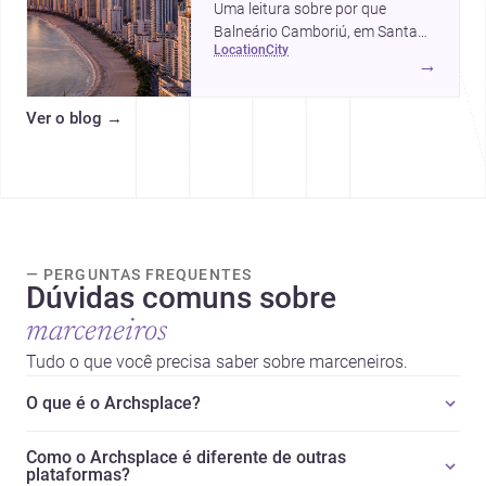
Uma leitura sobre por que
Balneário Camboriú, em Santa
location
city
Catarina, virou referência em
→
moradia, turismo e projetos
arquitetônicos, com dados,
Ver o blog
→
tendências e profissionais locais.
— PERGUNTAS FREQUENTES
Dúvidas comuns sobre
marceneiros
Tudo o que você precisa saber sobre marceneiros.
O que é o Archsplace?
Como o Archsplace é diferente de outras
plataformas?