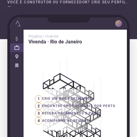
VOCÊ É CONSTRUTOR OU FORNECEDOR? CRIE SEU PERFIL.
→
Projetos / Vivenda
Vivenda · Rio de Janeiro
1
CRIE UM BRIEF DETALHADO
2
ENCONTRE PROFISSIONAIS POR PERTO
3
RECEBA ORÇAMENTOS E PAGUE
4
ACOMPANHE AS REVISÕES