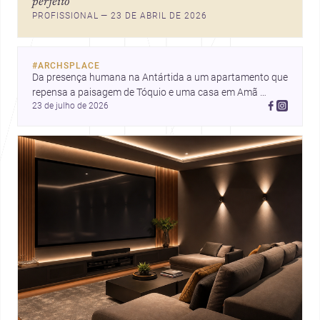
perfeito
ideias que ajudam arquitetos a
PROFISSIONAL — 23 DE ABRIL DE 2026
pensar forma, uso e emoção
com mais profundidade.
#
ARCHSPLACE
Da presença humana na Antártida a um apartamento que 
repensa a paisagem de Tóquio e uma casa em Amã 
23 de julho de 2026
integrada ao terreno. Descubra mais inspirações, projetos 
e comunidade na Archsplace.