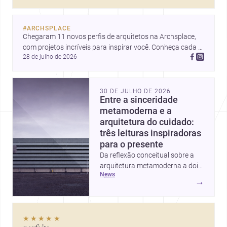
decorar.
#
ARCHSPLACE
Chegaram 11 novos perfis de arquitetos na Archsplace, 
com projetos incríveis para inspirar você. Conheça cada 
28 de julho de 2026
perfil e descubra novas ideias para seus próximos 
projetos!
30 DE JULHO DE 2026
Entre a sinceridade
metamoderna e a
arquitetura do cuidado:
três leituras inspiradoras
para o presente
Da reflexão conceitual sobre a
arquitetura metamoderna a dois
news
projetos que colocam escala
→
humana, bem-estar e experiência
no centro, esta seleção revela
caminhos sensíveis para a
★★★★★
prática contemporânea. São