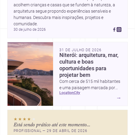
acolhem crianças e casas que se fundem à natureza, a 
arquitetura segue propondo experiências sensíveis e 
humanas. Descubra mais inspirações, projetos e 
comunidade.
30 de julho de 2026
31 DE JULHO DE 2026
Niterói: arquitetura, mar,
cultura e boas
oportunidades para
projetar bem
Com cerca de 515 mil habitantes
e uma paisagem marcada por
location
city
ícones como o Museu de Arte
→
Contemporânea e o Caminho
Niemeyer, Niterói reúne
qualidade urbana, vista para a
★★★★
★
Baía de Guanabara e um
Está sendo prático até este momento...
mercado interessante para quem
PROFISSIONAL — 29 DE ABRIL DE 2026
quer construir, reformar ou