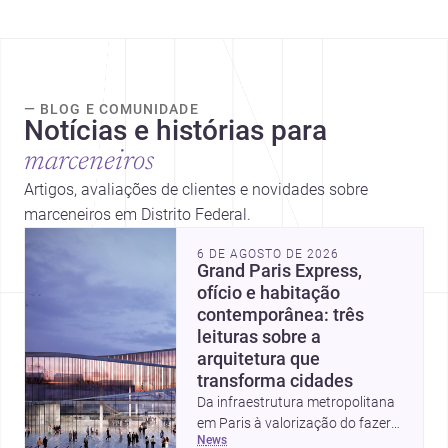
— BLOG E COMUNIDADE
Notícias e histórias para
marceneiros
Artigos, avaliações de clientes e novidades sobre
marceneiros em Distrito Federal.
6 DE AGOSTO DE 2026
Grand Paris Express,
ofício e habitação
contemporânea: três
leituras sobre a
arquitetura que
transforma cidades
Da infraestrutura metropolitana
em Paris à valorização do fazer
news
artesanal e à casa elevada da