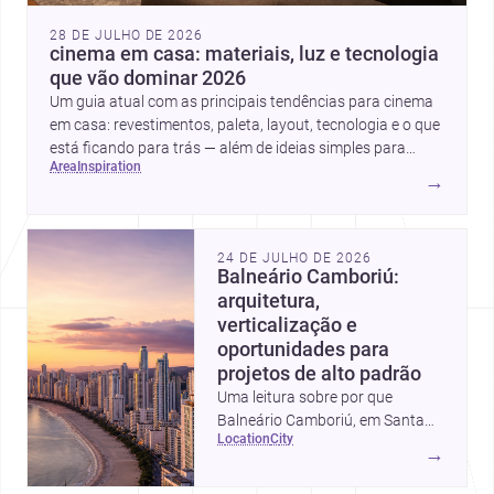
28 DE JULHO DE 2026
cinema em casa: materiais, luz e tecnologia
que vão dominar 2026
Um guia atual com as principais tendências para cinema
em casa: revestimentos, paleta, layout, tecnologia e o que
está ficando para trás — além de ideias simples para
area
inspiration
atualizar sem reforma completa.
→
24 DE JULHO DE 2026
Balneário Camboriú:
arquitetura,
verticalização e
oportunidades para
projetos de alto padrão
Uma leitura sobre por que
Balneário Camboriú, em Santa
location
city
Catarina, virou referência em
→
moradia, turismo e projetos
arquitetônicos, com dados,