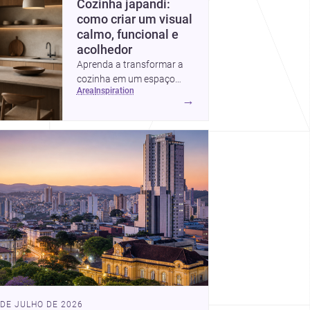
Cozinha japandi:
como criar um visual
calmo, funcional e
acolhedor
Aprenda a transformar a
cozinha em um espaço
area
inspiration
japandi com linhas limpas,
→
materiais naturais, cores
suaves e detalhes discretos
que deixam o ambiente leve
e acolhedor.
 DE JULHO DE 2026