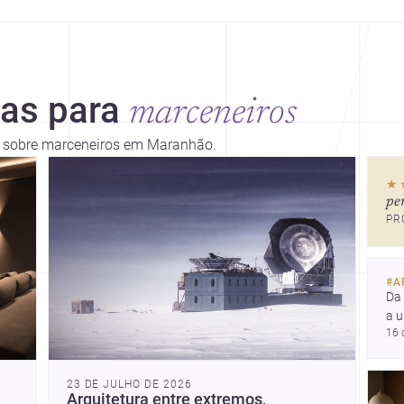
ias para
marceneiros
es sobre marceneiros em Maranhão.
★
pe
PR
#
A
Da 
a 
16 
res
arq
ide
23 DE JULHO DE 2026
Arquitetura entre extremos,