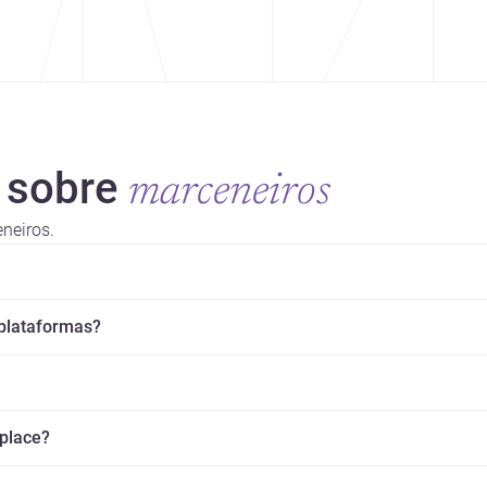
 sobre
marceneiros
neiros.
 plataformas?
splace?