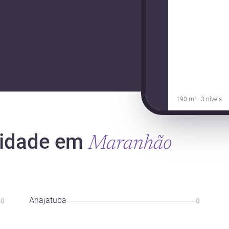
190 m² · 3 níveis
cidade em
Maranhão
Anajatuba
0
0