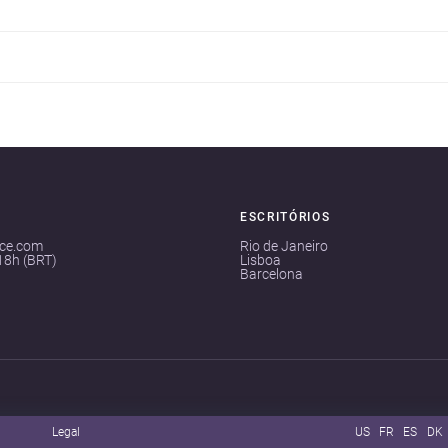
ESCRITÓRIOS
ace.com
Rio de Janeiro
18h (BRT)
Lisboa
Barcelona
Legal
US
FR
ES
DK