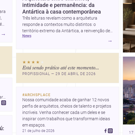
intimidade e permanência: da
Antártica à casa contemporânea
ara
,
Três leituras revelam como a arquitetura
lém
responde a contextos muito distintos: o
território extremo da Antártica, a reinvenção de
→
news
um apartamento em Uehara e a criação de uma
→
casa que equilibra abrigo, luz e presença.
Juntas, elas mostram como estratégia,
materialidade e sensibilidade espacial
★★★★
★
continuam a redefinir o projeto arquitetônico.
Está sendo prático até este momento...
PROFISSIONAL — 29 DE ABRIL DE 2026
#
ARCHSPLACE
r 
Nossa comunidade acaba de ganhar 12 novos 
perfis de arquitetos, cheios de talento e projetos 
incríveis. Venha conhecer cada um deles e se 
inspirar com trabalhos que transformam ideias 
em espaços.
ú:
21 de julho de 2026
17