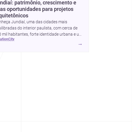
ndiaí: patrimônio, crescimento e
as oportunidades para projetos
quitetônicos
nheça Jundiaí, uma das cidades mais
ilibradas do interior paulista, com cerca de
 mil habitantes, forte identidade urbana e um
cation
city
rcado promissor para obras, reformas e
→
jetos de arquitetura e design.