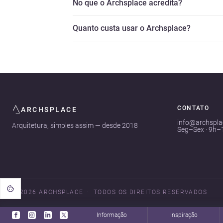
No que o Archsplace acredita?
Quanto custa usar o Archsplace?
CONTATO
ARCHSPLACE
info@archspl
Arquitetura, simples assim — desde 2018
Seg–Sex · 9h–
© 2026 ARCHSPLACE
TODOS OS DIREITOS RESERVADOS
Informação
Inspiração