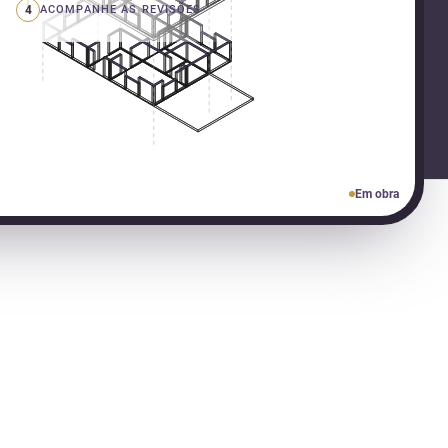
4
ACOMPANHE AS REVISÕES
Em obra