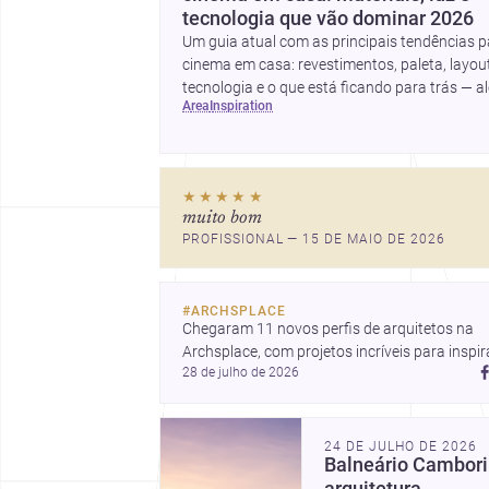
tecnologia que vão dominar 2026
Um guia atual com as principais tendências p
cinema em casa: revestimentos, paleta, layout
tecnologia e o que está ficando para trás — a
area
inspiration
de ideias simples para atualizar sem reforma
completa.
★★★★★
muito bom
PROFISSIONAL — 15 DE MAIO DE 2026
#
ARCHSPLACE
Chegaram 11 novos perfis de arquitetos na 
Archsplace, com projetos incríveis para inspira
28 de julho de 2026
você. Conheça cada perfil e descubra novas 
ideias para seus próximos projetos!
24 DE JULHO DE 2026
Balneário Cambori