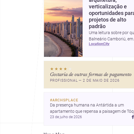
arquitetura,
verticalização e
oportunidades par
projetos de alto
padrão
Uma leitura sobre por q
Balneário Camboriú, em
location
city
Santa Catarina, virou
referência em moradia,
turismo e projetos
arquitetônicos, com dad
★★★★
★
tendências e profissiona
Gostaria de outras formas de pagamento
locais.
PROFISSIONAL — 2 DE MAIO DE 2026
#
ARCHSPLACE
Da presença humana na Antártida a um 
apartamento que repensa a paisagem de Tóqu
23 de julho de 2026
e uma casa em Amã integrada ao terreno. 
Descubra mais inspirações, projetos e 
comunidade na Archsplace.