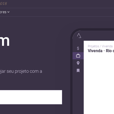
 2018
ores
em
Projetos / Vivenda
Vivenda · Rio 
jar seu projeto com a