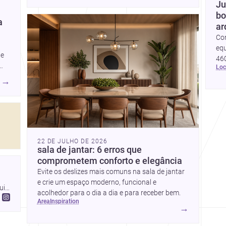
Ju
bo
a
ar
Co
equ
ue
460
lo
me
pro
→
os,
is
22 DE JULHO DE 2026
sala de jantar: 6 erros que
comprometem conforto e elegância
Evite os deslizes mais comuns na sala de jantar
e crie um espaço moderno, funcional e
io 
acolhedor para o dia a dia e para receber bem.
area
inspiration
→