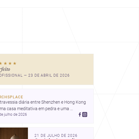
★★★★
rfeito
OFISSIONAL — 23 DE ABRIL DE 2026
RCHSPLACE
travessia diária entre Shenzhen e Hong Kong 
uma casa meditativa em pedra e uma 
de julho de 2026
idência que celebra a luz em Newtown, a 
uitetura segue conectando vida, paisagem e 
ntidade. Descubra mais inspiração,
21 DE JULHO DE 2026