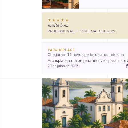
design em Alagoas,
oferecendo uma gama
diversificada de
★★★★★
profissionais e
muito bom
oportunidades únicas p
PROFISSIONAL — 15 DE MAIO DE 2026
seus projetos.
#
ARCHSPLACE
Chegaram 11 novos perfis de arquitetos na 
Archsplace, com projetos incríveis para inspira
28 de julho de 2026
você. Conheça cada perfil e descubra novas 
ideias para seus próximos projetos!