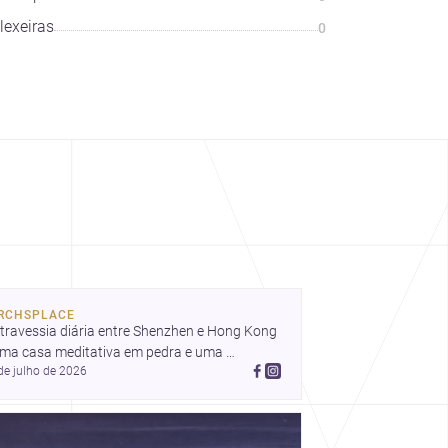
lexeiras
0
RCHSPLACE
travessia diária entre Shenzhen e Hong Kong 
uma casa meditativa em pedra e uma 
de julho de 2026
idência que celebra a luz em Newtown, a 
uitetura segue conectando vida, paisagem e 
ntidade. Descubra mais inspiração,