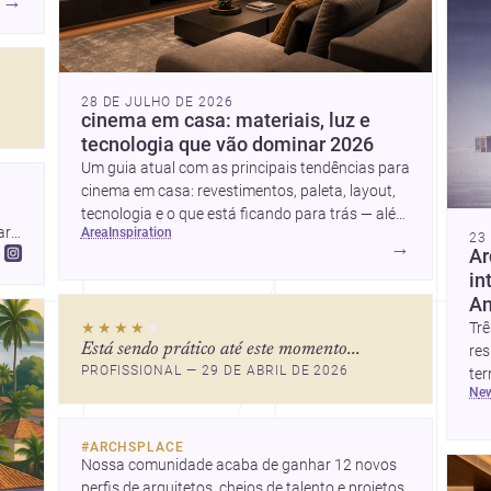
→
28 DE JULHO DE 2026
ara
cinema em casa: materiais, luz e
tecnologia que vão dominar 2026
Um guia atual com as principais tendências para
cinema em casa: revestimentos, paleta, layout,
tecnologia e o que está ficando para trás — além
r 
area
inspiration
de ideias simples para atualizar sem reforma
23
→
Ar
completa.
in
An
★★★★
★
Trê
Está sendo prático até este momento...
res
PROFISSIONAL — 29 DE ABRIL DE 2026
ter
ne
um
cas
Jun
#
ARCHSPLACE
Nossa comunidade acaba de ganhar 12 novos 
mat
perfis de arquitetos, cheios de talento e projetos 
con