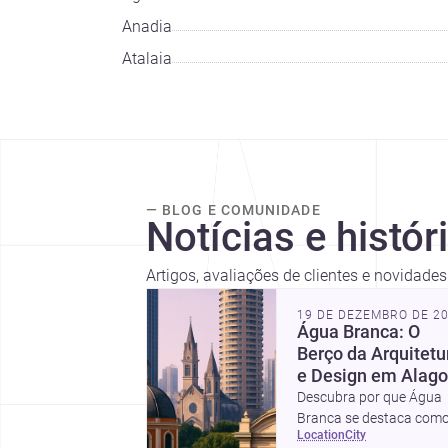
Anadia
Atalaia
— BLOG E COMUNIDADE
Notícias e histór
Artigos, avaliações de clientes e novidade
19 DE DEZEMBRO DE 2
Água Branca: O
Berço da Arquitetu
e Design em Alag
Descubra por que Água
Branca se destaca com
location
city
um polo de arquitetura 