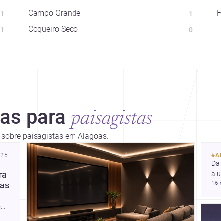
Campo Grande
F
1
1
Coqueiro Seco
1
0
ias para
paisagistas
s sobre paisagistas em Alagoas.
025
#
A
Da 
ra
a 
16 
res
oas
arq
ide
o
e