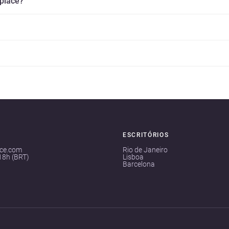
splace?
ESCRITÓRIOS
ace.com
Rio de Janeiro
18h (BRT)
Lisboa
Barcelona