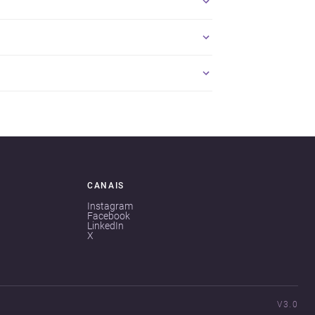
CANAIS
Instagram
Facebook
LinkedIn
X
V3.0