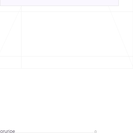
oruripe
0