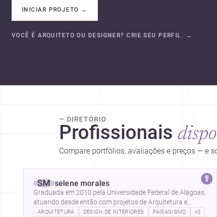
INICIAR PROJETO
→
VOCÊ É ARQUITETO OU DESIGNER? CRIE SEU PERFIL.
→
— DIRETÓRIO
Profissionais
dispo
Compare portfólios, avaliações e preços — e 
SM
selene morales
Graduada em 2010 pela Universidade Federal de Alagoas,
atuando desde então com projetos de Arquitetura e
Paisagismo com enfoque em soluções…
ARQUITETURA
DESIGN DE INTERIORES
PAISAGISMO
+2