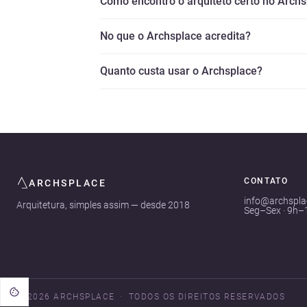
Como encontro o arquiteto certo no Arch
No que o Archsplace acredita?
Quanto custa usar o Archsplace?
CONTATO
ARCHSPLACE
info@archspl
Arquitetura, simples assim — desde 2018
Seg–Sex · 9h–
© 2026 ARCHSPLACE
TODOS OS DIREITOS RESERVADOS