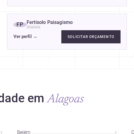
Fertisolo Paisagismo
FP
Atalaia
Ver perfil
→
SOLICITAR ORÇAMENTO
idade em
Alagoas
Belém
C
1
1