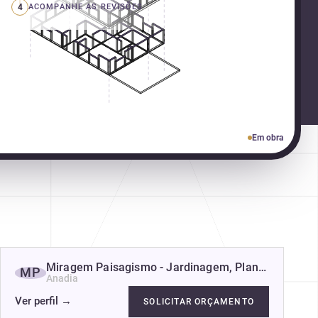
4
ACOMPANHE AS REVISÕES
Em obra
Miragem Paisagismo - Jardinagem, Plantas e Projet
MP
Anadia
Ver perfil
→
SOLICITAR ORÇAMENTO