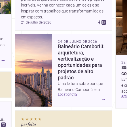
incríveis. Venha conhecer cada um deles e se 
inspirar com trabalhos que transformam ideias 
em espaços.
21 de julho de 2026
ue
24 DE JULHO DE 2026
uas
Balneário Camboriú:
arquitetura,
verticalização e
→
22
oportunidades para
sa
projetos de alto
co
padrão
Evi
Uma leitura sobre por que
e c
Balneário Camboriú, em
aco
location
city
Santa Catarina, virou
ar
→
referência em moradia,
turismo e projetos
arquitetônicos, com dados,
★★★★★
io 
tendências e profissionais
perfeito
locais.