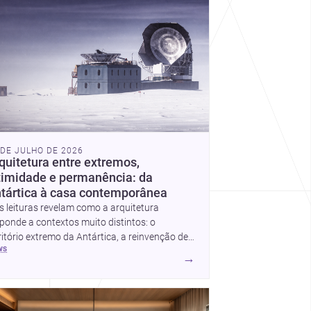
 DE JULHO DE 2026
quitetura entre extremos,
timidade e permanência: da
tártica à casa contemporânea
s leituras revelam como a arquitetura
ponde a contextos muito distintos: o
ritório extremo da Antártica, a reinvenção de
ws
 apartamento em Uehara e a criação de uma
→
a que equilibra abrigo, luz e presença.
tas, elas mostram como estratégia,
erialidade e sensibilidade espacial
tinuam a redefinir o projeto arquitetônico.