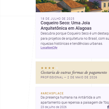
18 DE JULHO DE 2025
Coqueiro Seco: Uma Joia
Arquitetônica em Alagoas
Descubra porque Coqueiro Seco é um destaq
para projetos de arquitetura no Brasil, com s
riquezas históricas e tendências urbanas.
location
city
★★★★
★
Gostaria de outras formas de pagamento
PROFISSIONAL — 2 DE MAIO DE 2026
#
ARCHSPLACE
Da presença humana na Antártida a um 
apartamento que repensa a paisagem de Tóqu
23 de julho de 2026
e uma casa em Amã integrada ao terreno. 