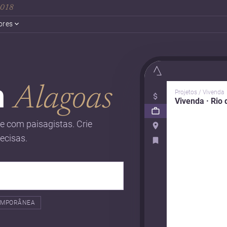
 2018
ores
m
Alagoas
Projetos / Vivenda
Vivenda · Rio 
 com paisagistas. Crie
recisas.
EMPORÂNEA