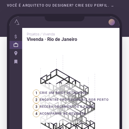
VOCÊ É ARQUITETO OU DESIGNER? CRIE SEU PERFIL.
→
Projetos / Vivenda
Vivenda · Rio de Janeiro
1
CRIE UM BRIEF DETALHADO
2
ENCONTRE PROFISSIONAIS POR PERTO
3
RECEBA ORÇAMENTOS E PAGUE
4
ACOMPANHE AS REVISÕES