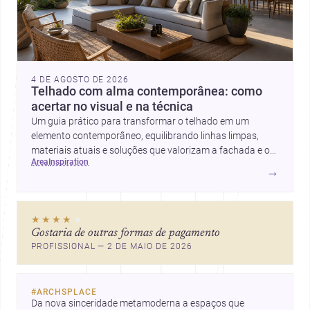
4 DE AGOSTO DE 2026
Telhado com alma contemporânea: como
acertar no visual e na técnica
Um guia prático para transformar o telhado em um
elemento contemporâneo, equilibrando linhas limpas,
materiais atuais e soluções que valorizam a fachada e o
area
inspiration
conforto da casa.
→
★★★★
★
Gostaria de outras formas de pagamento
PROFISSIONAL — 2 DE MAIO DE 2026
#
ARCHSPLACE
Da nova sinceridade metamoderna a espaços que 