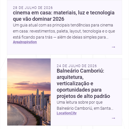
28 DE JULHO DE 2026
cinema em casa: materiais, luz e tecnologia
que vão dominar 2026
Um guia atual com as principais tendências para cinema
em casa: revestimentos, paleta, layout, tecnologia e o que
está ficando para trás — além de ideias simples para
area
inspiration
atualizar sem reforma completa.
→
24 DE JULHO DE 2026
Balneário Camboriú:
arquitetura,
verticalização e
oportunidades para
projetos de alto padrão
Uma leitura sobre por que
Balneário Camboriú, em Santa
location
city
Catarina, virou referência em
→
moradia, turismo e projetos
arquitetônicos, com dados,