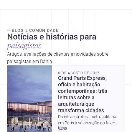
— BLOG E COMUNIDADE
Notícias e histórias para
paisagistas
Artigos, avaliações de clientes e novidades sobre
paisagistas em Bahia.
6 DE AGOSTO DE 2026
Grand Paris Express,
ofício e habitação
contemporânea: três
leituras sobre a
arquitetura que
transforma cidades
Da infraestrutura metropolitana
em Paris à valorização do fazer
news
artesanal e à casa elevada da