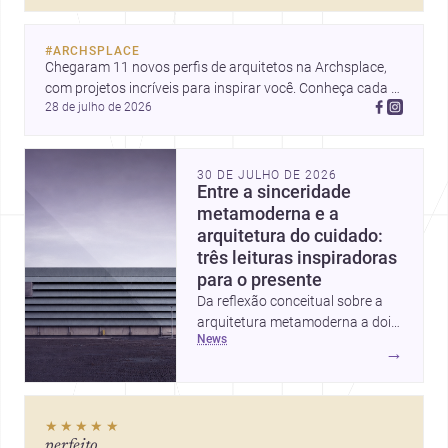
decorar.
#
ARCHSPLACE
Chegaram 11 novos perfis de arquitetos na Archsplace, 
com projetos incríveis para inspirar você. Conheça cada 
28 de julho de 2026
perfil e descubra novas ideias para seus próximos 
projetos!
30 DE JULHO DE 2026
Entre a sinceridade
metamoderna e a
arquitetura do cuidado:
três leituras inspiradoras
para o presente
Da reflexão conceitual sobre a
arquitetura metamoderna a dois
news
projetos que colocam escala
→
humana, bem-estar e experiência
no centro, esta seleção revela
caminhos sensíveis para a
★★★★★
prática contemporânea. São
perfeito