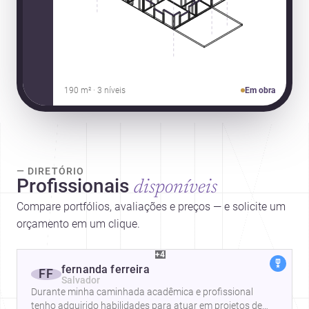
190 m² · 3 níveis
Em obra
— DIRETÓRIO
Profissionais
disponíveis
Compare portfólios, avaliações e preços — e solicite um
orçamento em um clique.
+4
fernanda ferreira
FF
Salvador
Durante minha caminhada acadêmica e profissional
tenho adquirido habilidades para atuar em projetos de