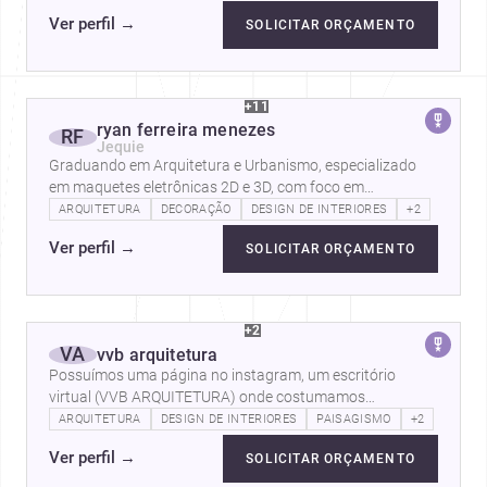
Ver perfil
→
SOLICITAR ORÇAMENTO
+11
ryan ferreira menezes
RF
Jequie
Graduando em Arquitetura e Urbanismo, especializado
em maquetes eletrônicas 2D e 3D, com foco em
renderizações e passeios…
ARQUITETURA
DECORAÇÃO
DESIGN DE INTERIORES
+2
Ver perfil
→
SOLICITAR ORÇAMENTO
+2
VA
vvb arquitetura
Possuímos uma página no instagram, um escritório
virtual (VVB ARQUITETURA) onde costumamos
disponibilizamos os nossos trabalhos. A VVB…
ARQUITETURA
DESIGN DE INTERIORES
PAISAGISMO
+2
Ver perfil
→
SOLICITAR ORÇAMENTO