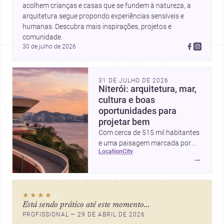
acolhem crianças e casas que se fundem à natureza, a 
arquitetura segue propondo experiências sensíveis e 
humanas. Descubra mais inspirações, projetos e 
comunidade.
30 de julho de 2026
31 DE JULHO DE 2026
Niterói: arquitetura, mar,
cultura e boas
oportunidades para
projetar bem
Com cerca de 515 mil habitantes
e uma paisagem marcada por
location
city
ícones como o Museu de Arte
→
Contemporânea e o Caminho
Niemeyer, Niterói reúne
qualidade urbana, vista para a
★★★★
★
Baía de Guanabara e um
Está sendo prático até este momento...
mercado interessante para quem
PROFISSIONAL — 29 DE ABRIL DE 2026
quer construir, reformar ou