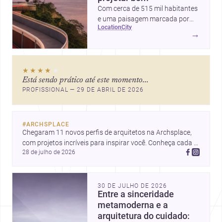
Com cerca de 515 mil habitantes
e uma paisagem marcada por
location
city
ícones como o Museu de Arte
→
Contemporânea e o Caminho
Niemeyer, Niterói reúne
qualidade urbana, vista para a
★★★★
★
Baía de Guanabara e um
Está sendo prático até este momento...
mercado interessante para quem
PROFISSIONAL — 29 DE ABRIL DE 2026
quer construir, reformar ou
decorar.
#
ARCHSPLACE
Chegaram 11 novos perfis de arquitetos na Archsplace, 
com projetos incríveis para inspirar você. Conheça cada 
28 de julho de 2026
perfil e descubra novas ideias para seus próximos 
projetos!
30 DE JULHO DE 2026
Entre a sinceridade
metamoderna e a
arquitetura do cuidado: