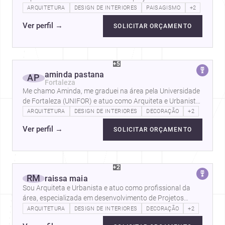
arquitetônicos em nível de anteprojeto e…
ARQUITETURA
DESIGN DE INTERIORES
PAISAGISMO
+2
Ver perfil
→
SOLICITAR ORÇAMENTO
+5
aminda pastana
AP
Fortaleza
Me chamo Aminda, me graduei na área pela Universidade
de Fortaleza (UNIFOR) e atuo como Arquiteta e Urbanista
na cidade de Fortaleza - CE.…
ARQUITETURA
DESIGN DE INTERIORES
DECORAÇÃO
+2
Ver perfil
→
SOLICITAR ORÇAMENTO
+2
RM
raissa maia
Sou Arquiteta e Urbanista e atuo como profissional da
área, especializada em desenvolvimento de Projetos
Arquitetônicos, Projetos de…
ARQUITETURA
DESIGN DE INTERIORES
DECORAÇÃO
+2