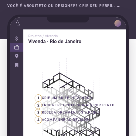
VOCÊ É ARQUITETO OU DESIGNER? CRIE SEU PERFIL.
→
Projetos / Vivenda
Vivenda · Rio de Janeiro
1
CRIE UM BRIEF DETALHADO
2
ENCONTRE PROFISSIONAIS POR PERTO
3
RECEBA ORÇAMENTOS E PAGUE
4
ACOMPANHE AS REVISÕES