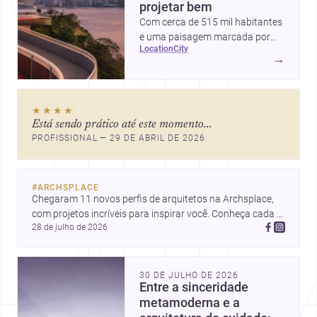
projetar bem
Com cerca de 515 mil habitantes
e uma paisagem marcada por
location
city
ícones como o Museu de Arte
→
Contemporânea e o Caminho
Niemeyer, Niterói reúne
qualidade urbana, vista para a
★★★★
★
Baía de Guanabara e um
Está sendo prático até este momento...
mercado interessante para quem
PROFISSIONAL — 29 DE ABRIL DE 2026
quer construir, reformar ou
decorar.
#
ARCHSPLACE
Chegaram 11 novos perfis de arquitetos na Archsplace, 
com projetos incríveis para inspirar você. Conheça cada 
28 de julho de 2026
perfil e descubra novas ideias para seus próximos 
projetos!
30 DE JULHO DE 2026
Entre a sinceridade
metamoderna e a