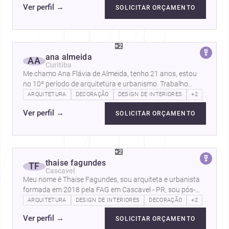
Ver perfil
→
SOLICITAR ORÇAMENTO
+2
ana almeida
AA
Curitiba
Me chamo Ana Flávia de Almeida, tenho 21 anos, estou
no 10º período de arquitetura e urbanismo. Trabalho
como freelancer de projetos de…
ARQUITETURA
DECORAÇÃO
DESIGN DE INTERIORES
+2
Ver perfil
→
SOLICITAR ORÇAMENTO
+2
thaise fagundes
TF
Cascavel
Meu nome é Thaise Fagundes, sou arquiteta e urbanista
formada em 2018 pela FAG em Cascavel - PR, sou pós-
graduada em gerenciamento e…
ARQUITETURA
DESIGN DE INTERIORES
DECORAÇÃO
+2
Ver perfil
→
SOLICITAR ORÇAMENTO