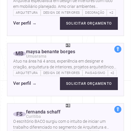
Arquiteta especialista em design de interiores com foco
em mobiliário planejado. Amo criar ambientes
aconchegantes e que sejam práticos e…
ARQUITETURA
DESIGN DE INTERIORES
DECORAÇÃO
+2
Ver perfil
→
SOLICITAR ORÇAMENTO
+9
maysa benante borges
MB
Umuarama
Atuo na área há 4 anos, experiência em designer e
criação, arquitetura de interiores, projetos arquitetônicos
comerciais, residenciais e…
ARQUITETURA
DESIGN DE INTERIORES
PAISAGISMO
+2
Ver perfil
→
SOLICITAR ORÇAMENTO
+8
fernanda schaff
FS
Curitiba
O escritório BACO surgiu com o intuito de iniciar um
trabalho diferenciado no segmento de Arquitetura e