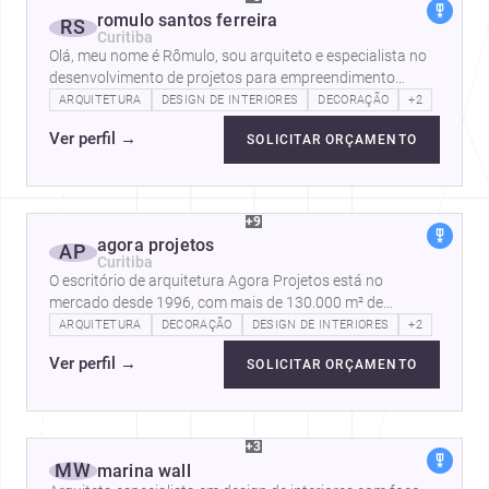
romulo santos ferreira
RS
Curitiba
Olá, meu nome é Rômulo, sou arquiteto e especialista no
desenvolvimento de projetos para empreendimento
imobiliários, como imagens hiper…
ARQUITETURA
DESIGN DE INTERIORES
DECORAÇÃO
+2
Ver perfil
→
SOLICITAR ORÇAMENTO
+9
agora projetos
AP
Curitiba
O escritório de arquitetura Agora Projetos está no
mercado desde 1996, com mais de 130.000 m² de
projetos entregues em todo o…
ARQUITETURA
DECORAÇÃO
DESIGN DE INTERIORES
+2
Ver perfil
→
SOLICITAR ORÇAMENTO
+3
MW
marina wall