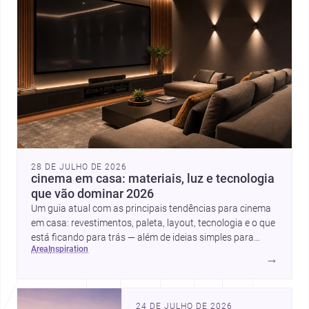
28 DE JULHO DE 2026
cinema em casa: materiais, luz e tecnologia
que vão dominar 2026
Um guia atual com as principais tendências para cinema
em casa: revestimentos, paleta, layout, tecnologia e o que
está ficando para trás — além de ideias simples para
area
inspiration
atualizar sem reforma completa.
→
24 DE JULHO DE 2026