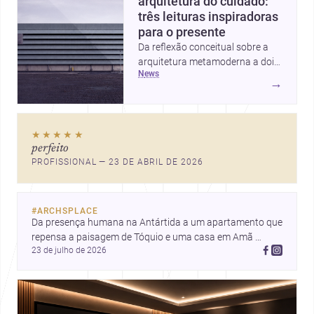
arquitetura do cuidado:
três leituras inspiradoras
para o presente
Da reflexão conceitual sobre a
arquitetura metamoderna a dois
news
projetos que colocam escala
→
humana, bem-estar e experiência
no centro, esta seleção revela
caminhos sensíveis para a
★★★★★
prática contemporânea. São
perfeito
ideias que ajudam arquitetos a
PROFISSIONAL — 23 DE ABRIL DE 2026
pensar forma, uso e emoção
com mais profundidade.
#
ARCHSPLACE
Da presença humana na Antártida a um apartamento que 
repensa a paisagem de Tóquio e uma casa em Amã 
23 de julho de 2026
integrada ao terreno. Descubra mais inspirações, projetos 
e comunidade na Archsplace.