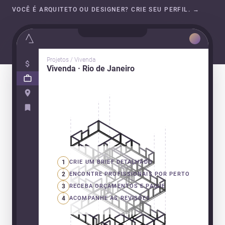
VOCÊ É ARQUITETO OU DESIGNER? CRIE SEU PERFIL.
→
Projetos / Vivenda
Vivenda · Rio de Janeiro
1
CRIE UM BRIEF DETALHADO
2
ENCONTRE PROFISSIONAIS POR PERTO
3
RECEBA ORÇAMENTOS E PAGUE
4
ACOMPANHE AS REVISÕES