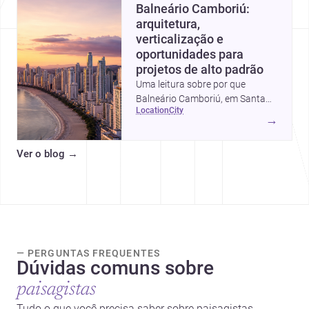
Balneário Camboriú:
arquitetura,
verticalização e
oportunidades para
projetos de alto padrão
Uma leitura sobre por que
Balneário Camboriú, em Santa
location
city
Catarina, virou referência em
→
moradia, turismo e projetos
arquitetônicos, com dados,
Ver o blog
→
tendências e profissionais locais.
— PERGUNTAS FREQUENTES
Dúvidas comuns sobre
paisagistas
Tudo o que você precisa saber sobre paisagistas.