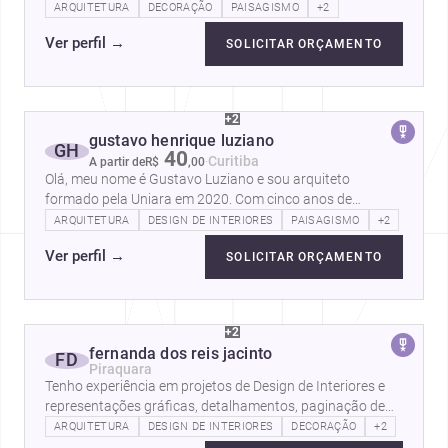
Design de Interiores. A arquiteta…
ARQUITETURA
DECORAÇÃO
PAISAGISMO
+2
Ver perfil
→
SOLICITAR ORÇAMENTO
+2
gustavo henrique luziano
GH
40
·
Curitiba
A partir de
R$
,
00
Olá, meu nome é Gustavo Luziano e sou arquiteto
formado pela Uniara em 2020. Com cinco anos de
experiência na criação e realização de…
ARQUITETURA
DESIGN DE INTERIORES
PAISAGISMO
+2
Ver perfil
→
SOLICITAR ORÇAMENTO
+2
fernanda dos reis jacinto
FD
Piraquara
Tenho experiência em projetos de Design de Interiores e
representações gráficas, detalhamentos, paginação de
pisos, técnicas…
ARQUITETURA
DESIGN DE INTERIORES
DECORAÇÃO
+2