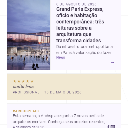
6 DE AGOSTO DE 2026
Grand Paris Express,
ofício e habitação
contemporânea: três
leituras sobre a
arquitetura que
transforma cidades
Da infraestrutura metropolitana
em Paris à valorização do fazer
news
artesanal e à casa elevada da
→
Cambra Buró, estas três
histórias mostram como a
arquitetura segue unindo escala
★★★★★
urbana, matéria e experiência
muito bom
doméstica. Um panorama
PROFISSIONAL — 15 DE MAIO DE 2026
inspirador para profissionais que
pensam cidade, construção e
projeto com sensibilidade e
#
ARCHSPLACE
inovação.
Esta semana, a Archsplace ganha 7 novos perfis de 
arquitetos incríveis. Conheça seus projetos recentes, 
4 de agosto de 2026
inspire-se com seus trabalhos e descubra talentos que 