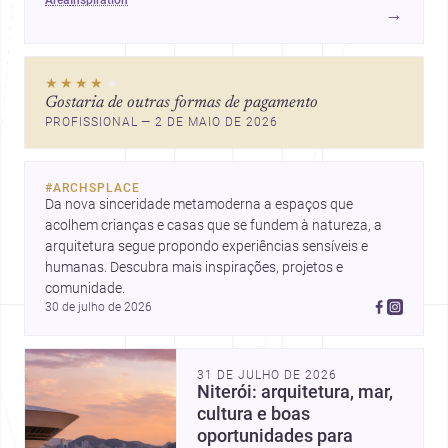
area
inspiration
conforto da casa.
→
★★★★
★
Gostaria de outras formas de pagamento
PROFISSIONAL — 2 DE MAIO DE 2026
#
ARCHSPLACE
Da nova sinceridade metamoderna a espaços que 
acolhem crianças e casas que se fundem à natureza, a 
arquitetura segue propondo experiências sensíveis e 
humanas. Descubra mais inspirações, projetos e 
comunidade.
30 de julho de 2026
31 DE JULHO DE 2026
Niterói: arquitetura, mar,
cultura e boas
oportunidades para