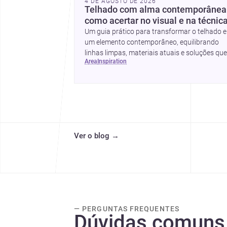
4 DE AGOSTO DE 2026
Telhado com alma contemporânea
como acertar no visual e na técnic
Um guia prático para transformar o telhado 
um elemento contemporâneo, equilibrando
linhas limpas, materiais atuais e soluções que
area
inspiration
valorizam a fachada e o conforto da casa.
Ver o blog
→
— PERGUNTAS FREQUENTES
Dúvidas comuns