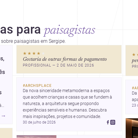
ias para
paisagistas
s sobre paisagistas em Sergipe.
★★★★
★
★
s,
Gostaria de outras formas de pagamento
pe
PROFISSIONAL — 2 DE MAIO DE 2026
PR
ês
#
ARCHSPLACE
#
A
Da nova sinceridade metamoderna a espaços 
s
Da
que acolhem crianças e casas que se fundem à 
ap
natureza, a arquitetura segue propondo 
à
23 
e u
experiências sensíveis e humanas. Descubra 
Des
→
mais inspirações, projetos e comunidade.
ada
co
30 de julho de 2026
rês
 a
o