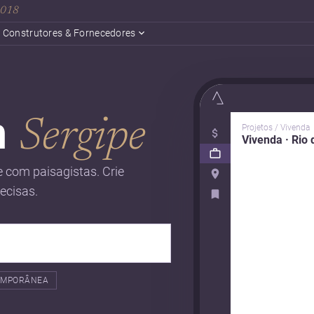
 2018
Construtores & Fornecedores
m
Sergipe
Projetos / Vivenda
Vivenda · Rio 
 com paisagistas. Crie
recisas.
EMPORÂNEA