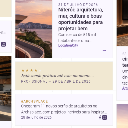
31 DE JULHO DE 2026
e
Niterói: arquitetura,
 Um
mar, cultura e boas
ra
oportunidades para
am
projetar bem
is 
Com cerca de 515 mil
e e
 
habitantes e uma
location
city
paisagem marcada por
→
ícones como o Museu de
28
ci
Arte Contemporânea e o
te
Caminho Niemeyer, Niterói
★★★★
★
reúne qualidade urbana,
Um 
Está sendo prático até este momento...
vista para a Baía de
cin
PROFISSIONAL — 29 DE ABRIL DE 2026
Guanabara e um mercado
tec
ar
interessante para quem
de 
quer construir, reformar ou
co
decorar.
#
ARCHSPLACE
Chegaram 11 novos perfis de arquitetos na 
Archsplace, com projetos incríveis para inspirar 
28 de julho de 2026
você. Conheça cada perfil e descubra novas 
ideias para seus próximos projetos!