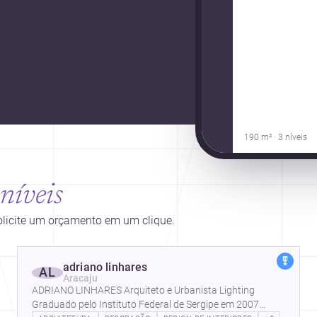
190 m² · 3 níveis
níveis
solicite um orçamento em um clique.
adriano linhares
AL
Aracaju
ADRIANO LINHARES Arquiteto e Urbanista Lighting
Graduado pelo Instituto Federal de Sergipe em 2007