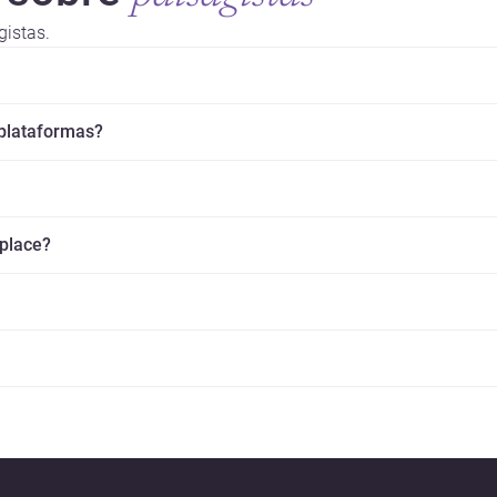
gistas.
 plataformas?
splace?