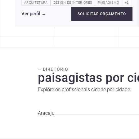
Universidade Federal de Sergipe…
ARQUITETURA
DESIGN DE INTERIORES
PAISAGISMO
+2
Ver perfil
→
SOLICITAR ORÇAMENTO
— DIRETÓRIO
paisagistas por c
Explore os profissionais cidade por cidade.
Aracaju