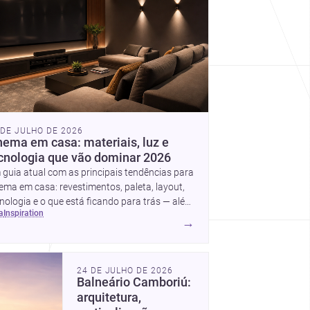
 DE JULHO DE 2026
nema em casa: materiais, luz e
cnologia que vão dominar 2026
guia atual com as principais tendências para
ema em casa: revestimentos, paleta, layout,
nologia e o que está ficando para trás — além
ea
inspiration
ideias simples para atualizar sem reforma
→
mpleta.
24 DE JULHO DE 2026
Balneário Camboriú:
arquitetura,