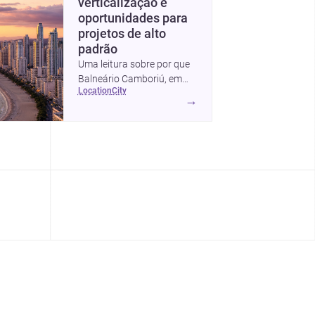
verticalização e
oportunidades para
projetos de alto
padrão
Uma leitura sobre por que
Balneário Camboriú, em
location
city
Santa Catarina, virou
→
referência em moradia,
turismo e projetos
arquitetônicos, com dados,
tendências e profissionais
locais.