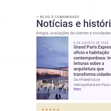
— BLOG E COMUNIDADE
Notícias e histór
Artigos, avaliações de clientes e novidade
6 DE AGOSTO DE 2026
Grand Paris Expres
ofício e habitação
contemporânea: tr
leituras sobre a
arquitetura que
transforma cidade
Da infraestrutura
metropolitana em Paris 
news
valorização do fazer
artesanal e à casa elev
da Cambra Buró, estas t
histórias mostram como
★★★★★
arquitetura segue unind