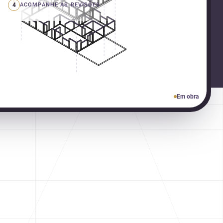
4
ACOMPANHE AS REVISÕES
Em obra