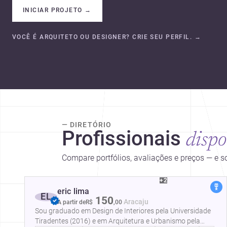
INICIAR PROJETO
→
VOCÊ É ARQUITETO OU DESIGNER? CRIE SEU PERFIL.
→
— DIRETÓRIO
Profissionais
dispo
Compare portfólios, avaliações e preços — e 
+2
eric lima
EL
150
·
Aracaju
A partir de
R$
,
00
Sou graduado em Design de Interiores pela Universidade
Tiradentes (2016) e em Arquitetura e Urbanismo pela