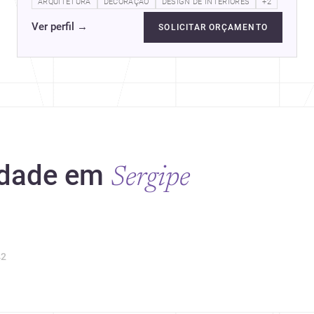
Graduado pela Universidade Tiradentes…
ARQUITETURA
DECORAÇÃO
DESIGN DE INTERIORES
+2
Ver perfil
→
SOLICITAR ORÇAMENTO
idade em
Sergipe
2