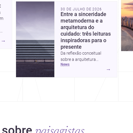
:
30 DE JULHO DE 2026
a
Entre a sinceridade
em
metamoderna e a
arquitetura do
cuidado: três leituras
→
inspiradoras para o
presente
Da reflexão conceitual
sobre a arquitetura
news
metamoderna a dois
→
projetos que colocam
 sobre
paisagistas