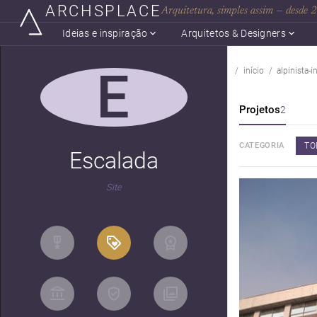
ARCHSPLACE
Arquitetura, simples assim — desde
Ideias e inspiração
Arquitetos & Designers
E
início
alpinista-i
Projetos
2
TO
CATEGORIA
Escalada
Site