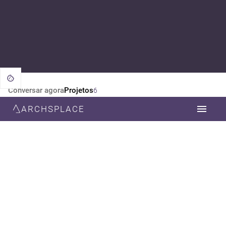
Conversar agora
Projetos
6
ARCHSPLACE
CATEGORIA
TODOS
ARQUITETURA
ESTILO
TODOS
MODERNA
MINIMALISTA
CONTEMPORÂNEA
NEOCLÁSSICA