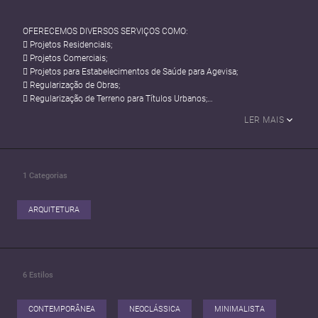
OFERECEMOS DIVERSOS SERVIÇOS COMO:
 Projetos Residenciais;
 Projetos Comerciais;
 Projetos para Estabelecimentos de Saúde para Agevisa;
 Regularização de Obras;
 Regularização de Terreno para Títulos Urbanos;
 Projetos para Financiamento de Imóveis;
LER MAIS
 Vistoria e Avaliação de Imóveis;
 Reformas e Ampliação de Obras;
 Execução de Obra;
 Projeto de Interiores;
1
Categorias
ARQUITETURA
6
Estilos
CONTEMPORÂNEA
NEOCLÁSSICA
MINIMALISTA