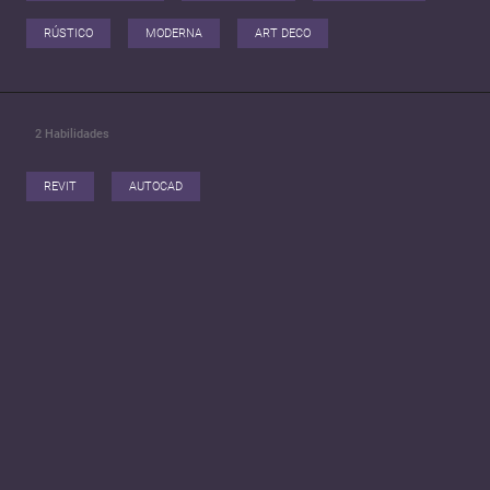
RÚSTICO
MODERNA
ART DECO
2
Habilidades
REVIT
AUTOCAD