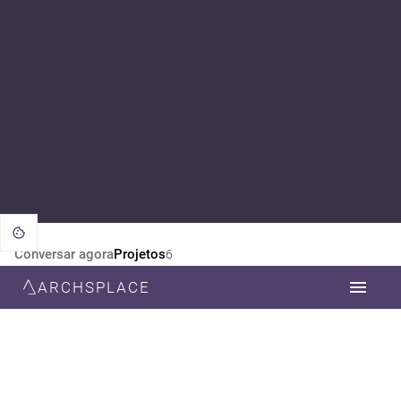
Conversar agora
Projetos
6
ARCHSPLACE
CATEGORIA
TODOS
DESIGN DE INTERIORES
ESTILO
TODOS
MINIMALISTA
MODERNA
CONTEMPORÂNEA
NEOCLÁSSICA
ART DECO