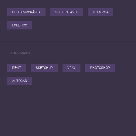
CONTEMPORÂNEA
SUSTENTÁVEL
MODERNA
ECLÉTICO
5
Habilidades
REVIT
SKETCHUP
VRAY
PHOTOSHOP
AUTOCAD