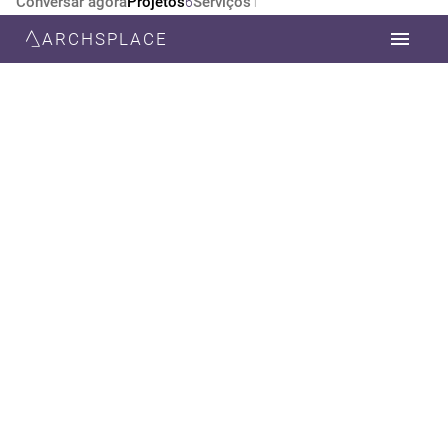
Conversar agora
Projetos
Serviços
6
1
ARCHSPLACE
CATEGORIA
TODOS
DESIGN DE INTERIORES
ESTILO
TODOS
CONTEMPORÂNEA
MINIMALISTA
MODERNA
ECLÉTICO