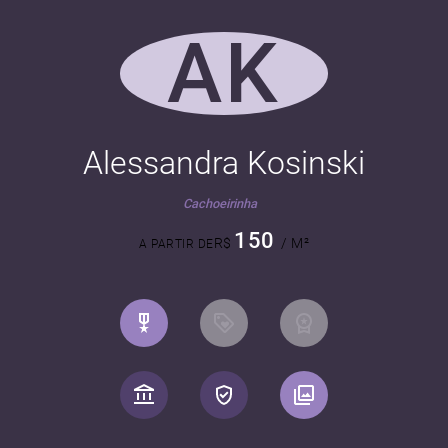
AK
Alessandra Kosinski
Cachoeirinha
150
R$
/ M²
A PARTIR DE