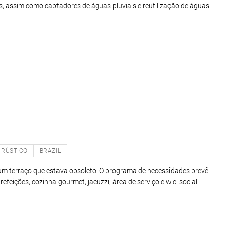
s, assim como captadores de águas pluviais e reutilização de águas
RÚSTICO
BRAZIL
um terraço que estava obsoleto. O programa de necessidades prevê
efeições, cozinha gourmet, jacuzzi, área de serviço e w.c. social.