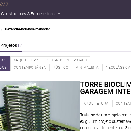
 2018
Construtores & Fornecedores
alexandre-holanda-mendonc
a
Projetos
17
DOS
ARQUITETURA
DESIGN DE INTERIORES
DOS
CONTEMPORÂNEA
RÚSTICO
MINIMALISTA
NEOCLÁSSICA
TORRE BIOCLIM
GARAGEM INT
ARQUITETURA
CONTEM
Trata-se de um projeto rea
exigiu um projeto sustentá
concomitantemente nas 3 edi