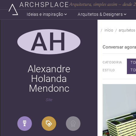
ARCHSPLACE
Arquitetura, simples assim — desde
Ideias e inspiração
Arquitetos & Designers
AH
início
arquitetos
Conversar agor
TO
CATEGORIA
Alexandre
TO
ESTILO
Holanda
Mendonc
Site