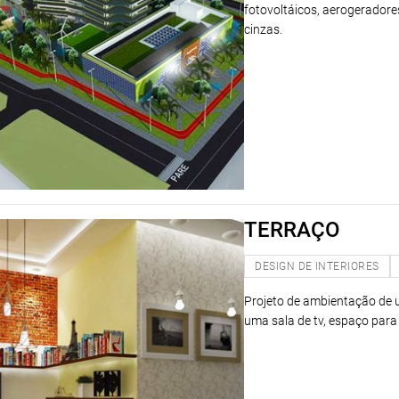
fotovoltáicos, aerogeradore
cinzas.
TERRAÇO
DESIGN DE INTERIORES
Projeto de ambientação de 
uma sala de tv, espaço para r