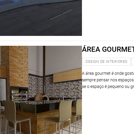
ÁREA GOURME
DESIGN DE INTERIORES
A área gourmet é onde gost
sempre pensar nos espaços,
se o espaço é pequeno ou gr