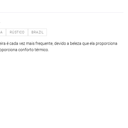
R
NA
RÚSTICO
BRAZIL
eira é cada vez mais frequente, devido a beleza que ela proporciona
roporciona conforto térmico.