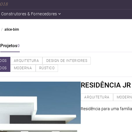
 2018
Construtores & Fornecedores
alice-bim
a
Projetos
9
DOS
ARQUITETURA
DESIGN DE INTERIORES
DOS
MODERNA
RÚSTICO
RESIDÊNCIA JR
ARQUITETURA
MODER
Residência para uma famíli