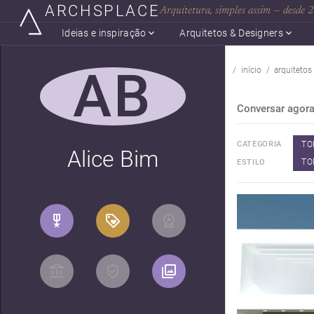
ARCHSPLACE
Arquitetura, simples assim — desde
Ideias e inspiração
Arquitetos & Designers
AB
início
arquitetos
Conversar agor
TO
CATEGORIA
Alice Bim
TO
ESTILO