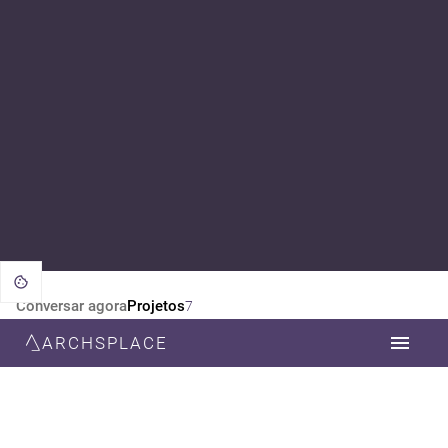
Conversar agora
Projetos
7
ARCHSPLACE
CATEGORIA
TODOS
ARQUITETURA
DESIGN DE INTERIORES
ESTILO
TODOS
CONTEMPORÂNEA
MINIMALISTA
MODERNA
ART DECO
RÚSTICO