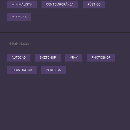
MINIMALISTA
CONTEMPORÂNEA
RÚSTICO
MODERNA
6
Habilidades
AUTOCAD
SKETCHUP
VRAY
PHOTOSHOP
ILLUSTRATOR
IN DESIGN