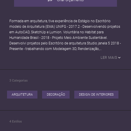
Formada em arquitetura, tive experiência de Estágio no Escritório
modelo de Arquitetura (EMA) UNIFG - 2017.2 - Desenvolvendo projetos
em AutoCAD, SketchUp e Lumion. Voluntária no Habitat para
Humanidade Brasil - 2018 - Projeto Meio Ambiente Sustentável.
Desenvolvi projetos pelo Escritório de arquitetura Studio janela 5 2018 -
Presente - trabalhando com Modelagem 3D, Renderização,
levantamentos, pós produção de imagens para arquitetura, colagens,
LER MAIS
produção e edição de vídeo.
3
Categorias
ARQUITETURA
DECORAÇÃO
DESIGN DE INTERIORES
4
Estilos