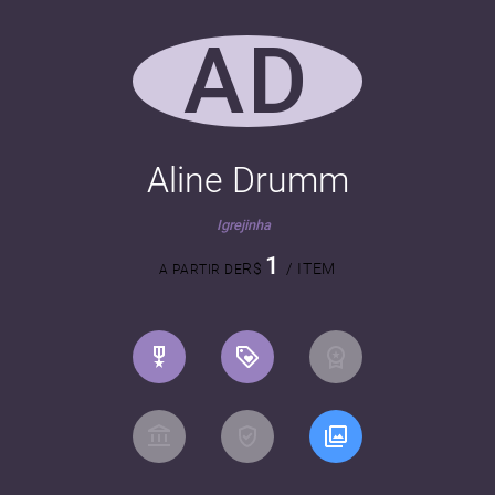
AD
Aline Drumm
Igrejinha
1
R$
/ ITEM
A PARTIR DE