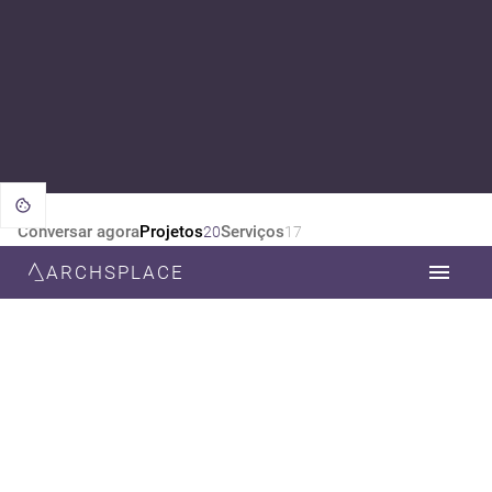
Conversar agora
Projetos
Serviços
20
17
ARCHSPLACE
CATEGORIA
TODOS
ARQUITETURA
DESIGN DE INTERIORES
ESTILO
TODOS
INDUSTRIAL
VINTAGE
ECLÉTICO
CONTEMPORÂNEA