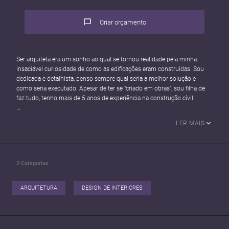
Criar orçamento
Ser arquiteta era um sonho ao qual se tornou realidade pela minha
insaciável curiosidade de como as edificações eram construídas. Sou
dedicada e detalhista, penso sempre qual seria a melhor solução e
como seria executado. Apesar de ter se "criado em obras", sou filha de
faz tudo, tenho mais de 5 anos de experiência na construção cívil.
-Conta PJ
LER MAIS
-Emissão de NF-e
Alguns dos meus serviços:
-projetos legais e executivos de arquitetura e urbanismo
2
Categorias
-projetos complementares: interiores, paisagismo, luminotécnico,
elétrico e hidrossanitários
-detalhamentos
ARQUITETURA
DESIGN DE INTERIORES
-modelagem 3d (archicad, sketchup)
-renderizações
-diagramações
-pós produção