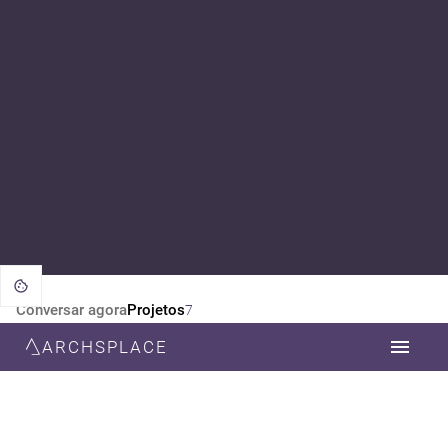
Conversar agora
Projetos
7
ARCHSPLACE
CATEGORIA
TODOS
ARQUITETURA
DESIGN DE INTERIORES
ESTILO
TODOS
NEOCLÁSSICA
MODERNA
RÚSTICO
CONTEMPORÂNEA