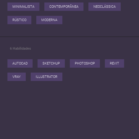
MINIMALISTA
CONTEMPORÂNEA
NEOCLÁSSICA
RÚSTICO
MODERNA
6
Habilidades
AUTOCAD
SKETCHUP
PHOTOSHOP
REVIT
VRAY
ILLUSTRATOR